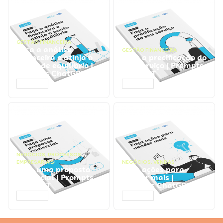
GESTÃO FINANCEIRA
Faça a análise
GESTÃO FINANCEIRA
financeira e atinja o
Faça a precificação do
ponto de equilíbrio |
seu serviço | Prompts
Prompts ChatGPT
ChatGPT
ACESSAR
ACESSAR
NEGÓCIOS
,
PROCESSOS
EMPRESARIAIS
NEGÓCIOS
,
VENDAS
Faça uma proposta
Faça ações para
comercial | Prompts
vender mais |
ChatGPT
Prompts ChatGPT
ACESSAR
ACESSAR