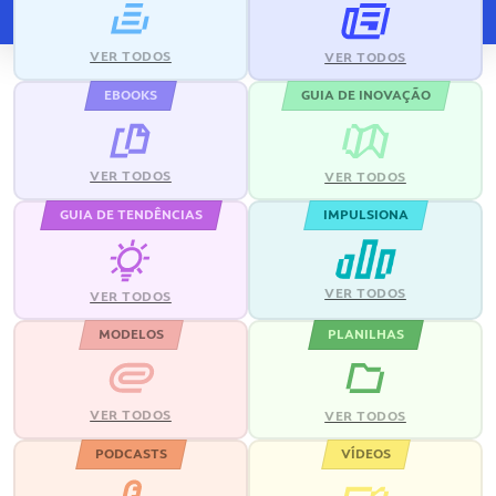
VER TODOS
VER TODOS
EBOOKS
GUIA DE INOVAÇÃO
VER TODOS
VER TODOS
GUIA DE TENDÊNCIAS
IMPULSIONA
VER TODOS
VER TODOS
MODELOS
PLANILHAS
VER TODOS
VER TODOS
PODCASTS
VÍDEOS