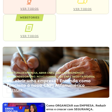
VER TODOS
VER TODOS
WEBSTORIES
VER TODOS
ABERTURA DE EMPRESA
,
ABRIR CNPJ
,
CNPJ ALFANUMÉRICO
,
EMPREENDEDORISMO
,
NOVO FORMATO DE CNPJ
,
RECEITA FEDERAL
Vai abrir uma empresa? Entenda como
funciona o novo CNPJ Alfanumérico
ACESSAR
Como ORGANIZAR sua EMPRESA. Reduzir
erros e crescer com SEGURANÇA.