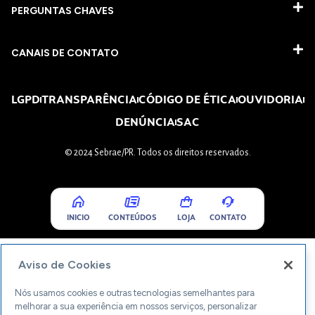
PERGUNTAS CHAVES​
CANAIS DE CONTATO
LGPD
TRANSPARÊNCIA
CÓDIGO DE ÉTICA
OUVIDORIA
DENÚNCIA
SAC
© 2024 Sebrae/PR. Todos os direitos reservados.
INICIO
CONTEÚDOS
LOJA
CONTATO
Aviso de Cookies
Nós usamos cookies e outras tecnologias semelhantes para
melhorar a sua experiência em nossos serviços, personalizar