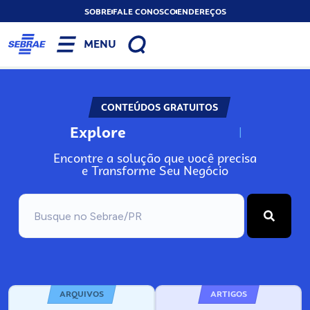
SOBRE
FALE CONOSCO
ENDEREÇOS
MENU
CONTEÚDOS GRATUITOS
Explore
N
o
s
s
o
s
A
Encontre a solução que você precisa
e Transforme Seu Negócio
ARQUIVOS
ARTIGOS