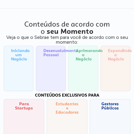
Conteúdos de acordo com
o
seu Momento
Veja o que o Sebrae tem para você de acordo com o seu
momento:
Iniciando
Desenvolvimento
Aprimorando
Expandindo
um
Pessoal
o
o
Negócio
Negócio
Negócio
CONTEÚDOS EXCLUSIVOS PARA
Para
Estudantes
Gestores
Startups
e
Públicos
Educadores