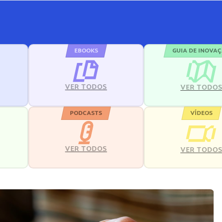
EBOOKS
GUIA DE INOVA
VER TODOS
VER TODO
PODCASTS
VÍDEOS
VER TODOS
VER TODO