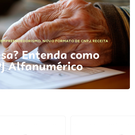
,
EMPREENDEDORISMO
,
NOVO FORMATO DE CNPJ
,
RECEITA
esa? Entenda como
PJ Alfanumérico