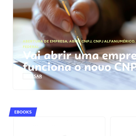
ABERTURA DE EMPRESA
,
ABRIR CNPJ
,
CNPJ ALFANUMÉRICO
FEDERAL
Vai abrir uma empr
funciona o novo CN
ACESSAR
EBOOKS