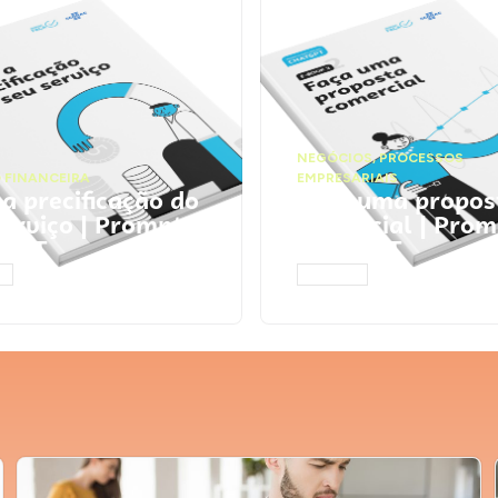
NEGÓCIOS
,
PROCESSOS
 FINANCEIRA
EMPRESARIAIS
 a precificação do
Faça uma propos
serviço | Prompts
comercial | Prom
tGPT
ChatGPT
AR
ACESSAR