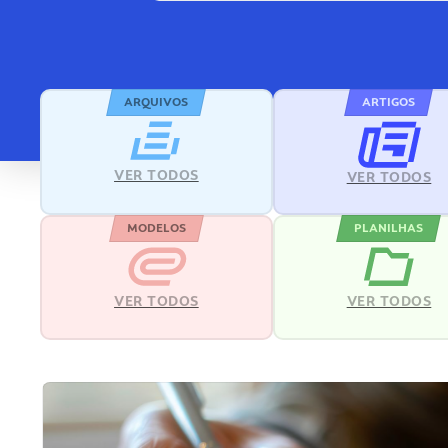
ARQUIVOS
ARTIGOS
VER TODOS
VER TODOS
MODELOS
PLANILHAS
VER TODOS
VER TODOS