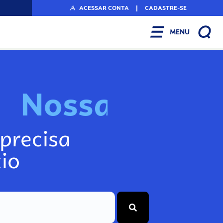
ACESSAR CONTA
|
CADASTRE-SE
MENU
N
o
s
s
a
s
F
e
r
r
a
precisa
io