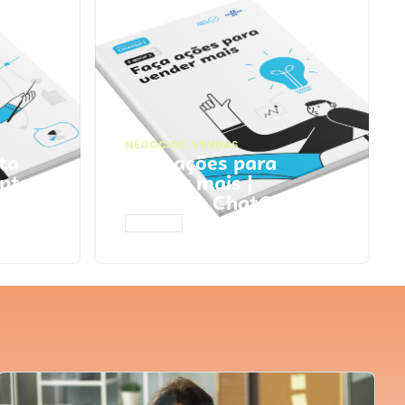
NEGÓCIOS
,
VENDAS
ta
Faça ações para
pts
vender mais |
Prompts ChatGPT
ACESSAR