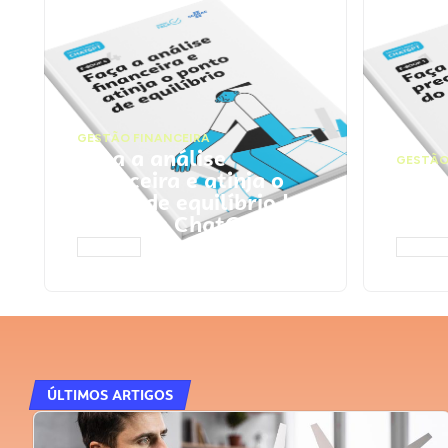
GESTÃO FINANCEIRA
Faça a análise
GESTÃO
financeira e atinja o
Faça
ponto de equilíbrio |
seu 
Prompts ChatGPT
Cha
ACESSAR
ACESS
ÚLTIMOS ARTIGOS