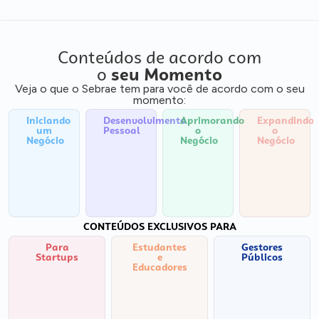
Conteúdos de acordo com
o
seu Momento
Veja o que o Sebrae tem para você de acordo com o seu
momento:
Iniciando
Desenvolvimento
Aprimorando
Expandindo
um
Pessoal
o
o
Negócio
Negócio
Negócio
CONTEÚDOS EXCLUSIVOS PARA
Para
Estudantes
Gestores
Startups
e
Públicos
Educadores