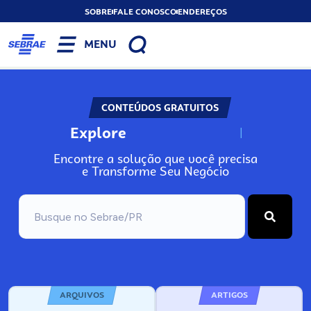
SOBRE
FALE CONOSCO
ENDEREÇOS
MENU
CONTEÚDOS GRATUITOS
Explore
N
o
s
s
o
s
A
Encontre a solução que você precisa
e Transforme Seu Negócio
ARQUIVOS
ARTIGOS