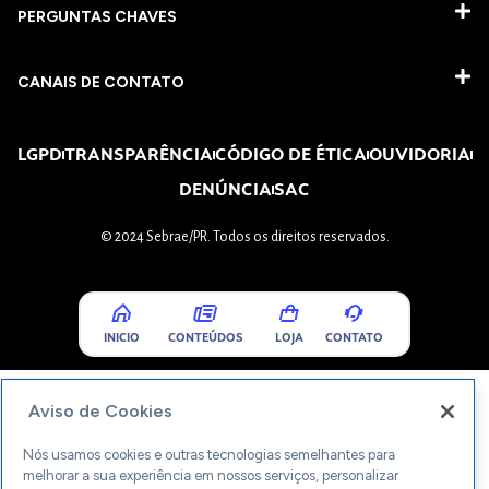
PERGUNTAS CHAVES​
CANAIS DE CONTATO
LGPD
TRANSPARÊNCIA
CÓDIGO DE ÉTICA
OUVIDORIA
DENÚNCIA
SAC
© 2024 Sebrae/PR. Todos os direitos reservados.
INICIO
CONTEÚDOS
LOJA
CONTATO
Aviso de Cookies
Nós usamos cookies e outras tecnologias semelhantes para
melhorar a sua experiência em nossos serviços, personalizar