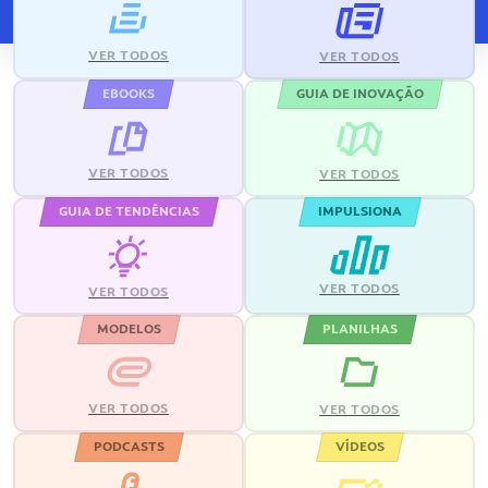
VER TODOS
VER TODOS
EBOOKS
GUIA DE INOVAÇÃO
VER TODOS
VER TODOS
GUIA DE TENDÊNCIAS
IMPULSIONA
VER TODOS
VER TODOS
MODELOS
PLANILHAS
VER TODOS
VER TODOS
PODCASTS
VÍDEOS