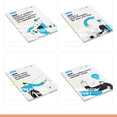
GESTÃO FINANCEIRA
Faça a análise
GESTÃO FINANCEIRA
financeira e atinja o
Faça a precificação do
ponto de equilíbrio |
seu serviço | Prompts
Prompts ChatGPT
ChatGPT
ACESSAR
ACESSAR
NEGÓCIOS
,
PROCESSOS
EMPRESARIAIS
NEGÓCIOS
,
VENDAS
Faça uma proposta
Faça ações para
comercial | Prompts
vender mais |
ChatGPT
Prompts ChatGPT
ACESSAR
ACESSAR