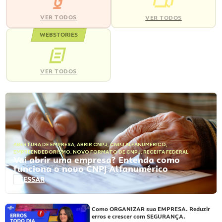
VER TODOS
VER TODOS
WEBSTORIES
VER TODOS
ABERTURA DE EMPRESA
,
ABRIR CNPJ
,
CNPJ ALFANUMÉRICO
,
EMPREENDEDORISMO
,
NOVO FORMATO DE CNPJ
,
RECEITA FEDERAL
Vai abrir uma empresa? Entenda como
funciona o novo CNPJ Alfanumérico
ACESSAR
Como ORGANIZAR sua EMPRESA. Reduzir
erros e crescer com SEGURANÇA.