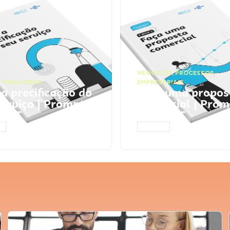
NEGÓCIOS
,
PROCESSOS
 FINANCEIRA
EMPRESARIAIS
 a precificação do
Faça uma propos
serviço | Prompts
comercial | Prom
tGPT
ChatGPT
AR
ACESSAR