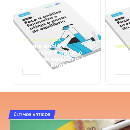
GESTÃO FINANCEIRA
Faça a análise
GESTÃO
financeira e atinja o
Faça
ponto de equilíbrio |
seu 
Prompts ChatGPT
Cha
ACESSAR
ACESS
ÚLTIMOS ARTIGOS