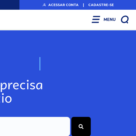
ACESSAR CONTA
|
CADASTRE-SE
MENU
N
o
s
s
o
s
A
r
precisa
io