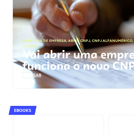
ABERTURA DE EMPRESA
,
ABRIR CNPJ
,
CNPJ ALFANUMÉRICO
FEDERAL
Vai abrir uma empr
funciona o novo CN
ACESSAR
EBOOKS