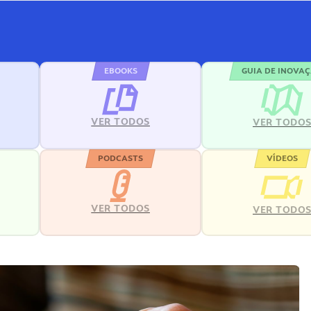
EBOOKS
GUIA DE INOVA
VER TODOS
VER TODO
PODCASTS
VÍDEOS
VER TODOS
VER TODO