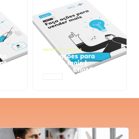
NEGÓCIOS
,
VENDAS
ta
Faça ações para
pts
vender mais |
Prompts ChatGPT
ACESSAR