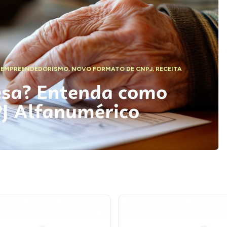
,
EMPREENDEDORISMO
,
NOVO FORMATO DE CNPJ
,
RECEITA
esa? Entenda como
PJ Alfanumérico