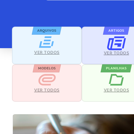
ARQUIVOS
ARTIGOS
VER TODOS
VER TODOS
MODELOS
PLANILHAS
VER TODOS
VER TODOS