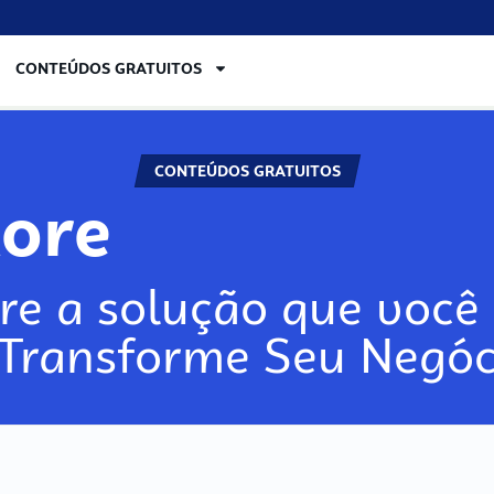
CONTEÚDOS GRATUITOS
CONTEÚDOS GRATUITOS
lore
re a solução que você 
 Transforme Seu Negóc