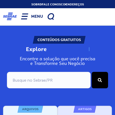
SOBRE
FALE CONOSCO
ENDEREÇOS
MENU
CONTEÚDOS GRATUITOS
Explore
N
o
s
s
o
s
A
Encontre a solução que você precisa
e Transforme Seu Negócio
ARQUIVOS
ARTIGOS