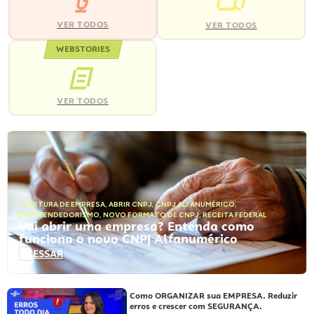
VER TODOS
VER TODOS
WEBSTORIES
VER TODOS
ABERTURA DE EMPRESA
,
ABRIR CNPJ
,
CNPJ ALFANUMÉRICO
,
EMPREENDEDORISMO
,
NOVO FORMATO DE CNPJ
,
RECEITA FEDERAL
Vai abrir uma empresa? Entenda como
funciona o novo CNPJ Alfanumérico
ACESSAR
Como ORGANIZAR sua EMPRESA. Reduzir
erros e crescer com SEGURANÇA.