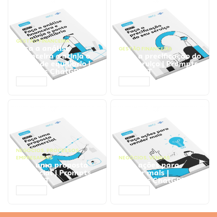
GESTÃO FINANCEIRA
Faça a análise
GESTÃO FINANCEIRA
financeira e atinja o
Faça a precificação do
ponto de equilíbrio |
seu serviço | Prompts
Prompts ChatGPT
ChatGPT
ACESSAR
ACESSAR
NEGÓCIOS
,
PROCESSOS
EMPRESARIAIS
NEGÓCIOS
,
VENDAS
Faça uma proposta
Faça ações para
comercial | Prompts
vender mais |
ChatGPT
Prompts ChatGPT
ACESSAR
ACESSAR