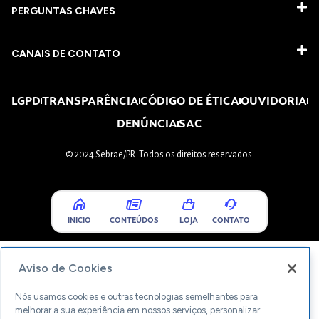
PERGUNTAS CHAVES​
CANAIS DE CONTATO
LGPD
TRANSPARÊNCIA
CÓDIGO DE ÉTICA
OUVIDORIA
DENÚNCIA
SAC
© 2024 Sebrae/PR. Todos os direitos reservados.
INICIO
CONTEÚDOS
LOJA
CONTATO
Aviso de Cookies
Nós usamos cookies e outras tecnologias semelhantes para
melhorar a sua experiência em nossos serviços, personalizar