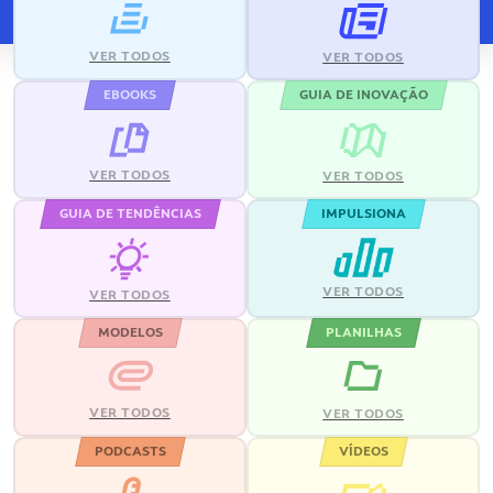
VER TODOS
VER TODOS
EBOOKS
GUIA DE INOVAÇÃO
VER TODOS
VER TODOS
GUIA DE TENDÊNCIAS
IMPULSIONA
VER TODOS
VER TODOS
MODELOS
PLANILHAS
VER TODOS
VER TODOS
PODCASTS
VÍDEOS