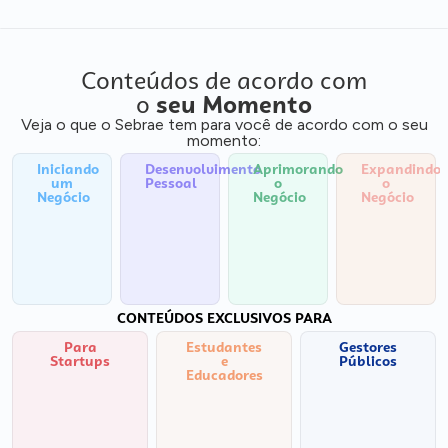
Conteúdos de acordo com
o
seu Momento
Veja o que o Sebrae tem para você de acordo com o seu
momento:
Iniciando
Desenvolvimento
Aprimorando
Expandindo
um
Pessoal
o
o
Negócio
Negócio
Negócio
CONTEÚDOS EXCLUSIVOS PARA
Para
Estudantes
Gestores
Startups
e
Públicos
Educadores