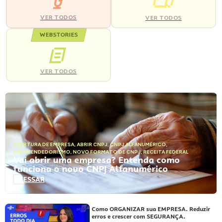
VER TODOS
VER TODOS
WEBSTORIES
VER TODOS
ABERTURA DE EMPRESA
,
ABRIR CNPJ
,
CNPJ ALFANUMÉRICO
,
EMPREENDEDORISMO
,
NOVO FORMATO DE CNPJ
,
RECEITA FEDERAL
Vai abrir uma empresa? Entenda como
funciona o novo CNPJ Alfanumérico
ACESSAR
Como ORGANIZAR sua EMPRESA. Reduzir
erros e crescer com SEGURANÇA.