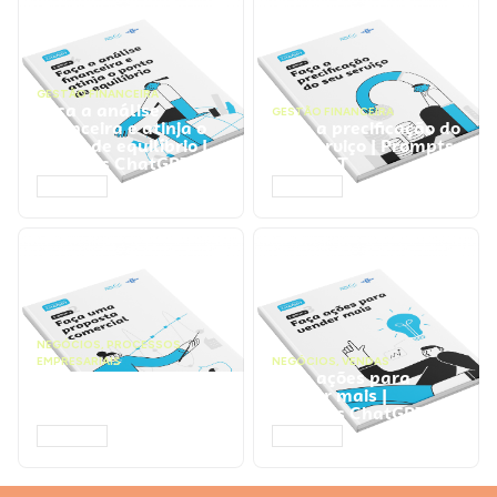
GESTÃO FINANCEIRA
Faça a análise
GESTÃO FINANCEIRA
financeira e atinja o
Faça a precificação do
ponto de equilíbrio |
seu serviço | Prompts
Prompts ChatGPT
ChatGPT
ACESSAR
ACESSAR
NEGÓCIOS
,
PROCESSOS
EMPRESARIAIS
NEGÓCIOS
,
VENDAS
Faça uma proposta
Faça ações para
comercial | Prompts
vender mais |
ChatGPT
Prompts ChatGPT
ACESSAR
ACESSAR