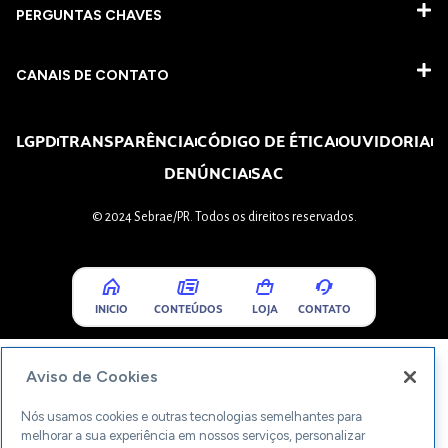
PERGUNTAS CHAVES​
CANAIS DE CONTATO
LGPD
TRANSPARÊNCIA
CÓDIGO DE ÉTICA
OUVIDORIA
DENÚNCIA
SAC
© 2024 Sebrae/PR. Todos os direitos reservados.
INICIO
CONTEÚDOS
LOJA
CONTATO
Aviso de Cookies
Nós usamos cookies e outras tecnologias semelhantes para
melhorar a sua experiência em nossos serviços, personalizar