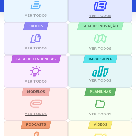
VER TODOS
VER TODOS
EBOOKS
GUIA DE INOVAÇÃO
VER TODOS
VER TODOS
GUIA DE TENDÊNCIAS
IMPULSIONA
VER TODOS
VER TODOS
MODELOS
PLANILHAS
VER TODOS
VER TODOS
PODCASTS
VÍDEOS