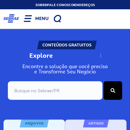
SOBRE
FALE CONOSCO
ENDEREÇOS
MENU
CONTEÚDOS GRATUITOS
Explore
N
o
s
s
o
s
A
Encontre a solução que você precisa
e Transforme Seu Negócio
ARQUIVOS
ARTIGOS