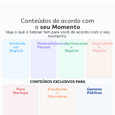
Conteúdos de acordo com
o
seu Momento
Veja o que o Sebrae tem para você de acordo com o seu
momento:
Iniciando
Desenvolvimento
Aprimorando
Expandindo
um
Pessoal
o
o
Negócio
Negócio
Negócio
CONTEÚDOS EXCLUSIVOS PARA
Para
Estudantes
Gestores
Startups
e
Públicos
Educadores