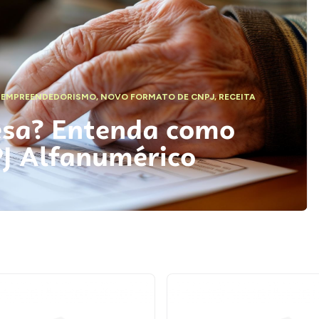
,
EMPREENDEDORISMO
,
NOVO FORMATO DE CNPJ
,
RECEITA
esa? Entenda como
PJ Alfanumérico