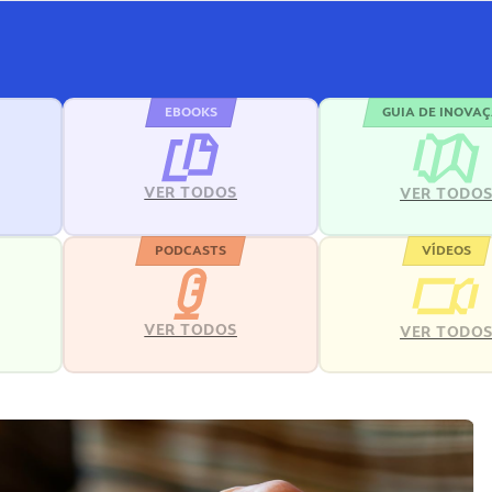
EBOOKS
GUIA DE INOVA
VER TODOS
VER TODO
PODCASTS
VÍDEOS
VER TODOS
VER TODO