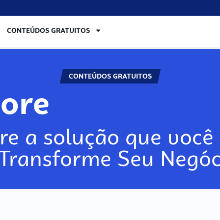
CONTEÚDOS GRATUITOS
CONTEÚDOS GRATUITOS
lore
re a solução que você 
 Transforme Seu Negóc