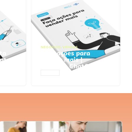
NEGÓCIOS
,
VENDAS
ta
Faça ações para
pts
vender mais |
Prompts ChatGPT
ACESSAR