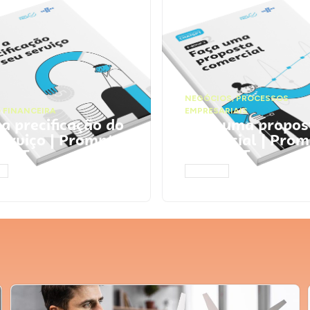
NEGÓCIOS
,
PROCESSOS
 FINANCEIRA
EMPRESARIAIS
 a precificação do
Faça uma propos
serviço | Prompts
comercial | Prom
tGPT
ChatGPT
AR
ACESSAR