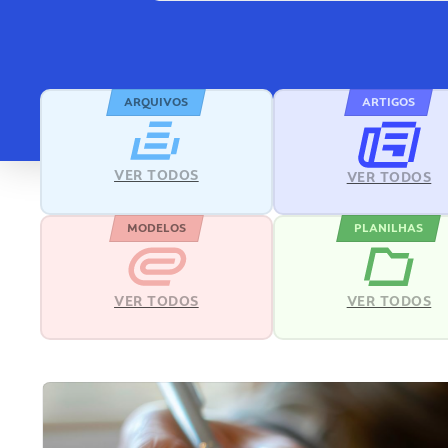
ARQUIVOS
ARTIGOS
VER TODOS
VER TODOS
MODELOS
PLANILHAS
VER TODOS
VER TODOS