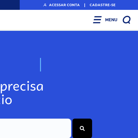
ACESSAR CONTA
|
CADASTRE-SE
MENU
N
o
s
s
o
s
A
r
precisa
io