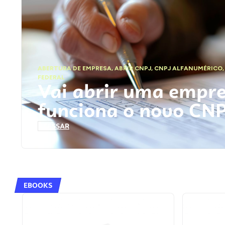
ABERTURA DE EMPRESA
,
ABRIR CNPJ
,
CNPJ ALFANUMÉRICO
FEDERAL
Vai abrir uma empr
funciona o novo CN
ACESSAR
EBOOKS