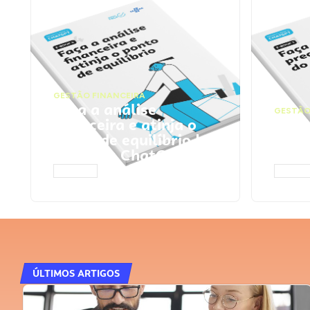
GESTÃO FINANCEIRA
Faça a análise
GESTÃO
financeira e atinja o
Faça
ponto de equilíbrio |
seu 
Prompts ChatGPT
Cha
ACESSAR
ACESS
ÚLTIMOS ARTIGOS