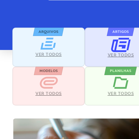
ARQUIVOS
ARTIGOS
VER TODOS
VER TODOS
MODELOS
PLANILHAS
VER TODOS
VER TODOS