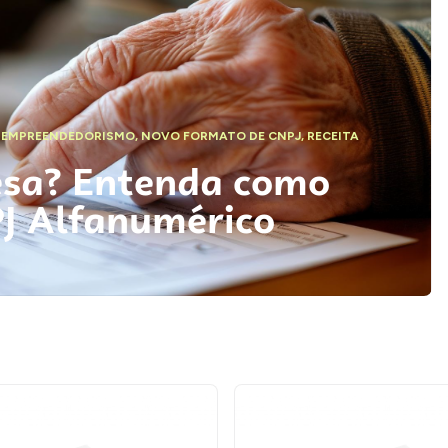
,
EMPREENDEDORISMO
,
NOVO FORMATO DE CNPJ
,
RECEITA
esa? Entenda como
PJ Alfanumérico