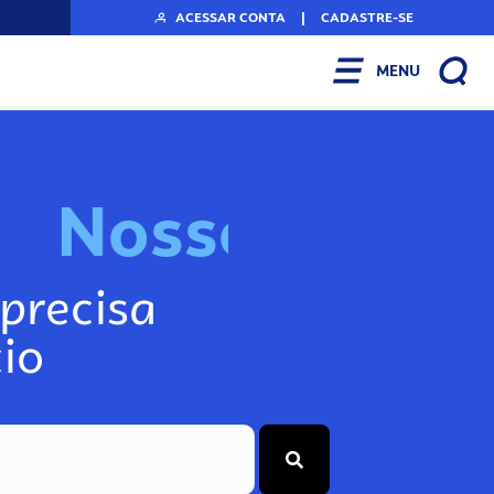
ACESSAR CONTA
|
CADASTRE-SE
MENU
N
o
s
s
o
s
I
n
f
o
g
precisa
io