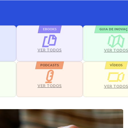
EBOOKS
GUIA DE INOVA
VER TODOS
VER TODO
PODCASTS
VÍDEOS
VER TODOS
VER TODO