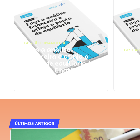
GESTÃO FINANCEIRA
Faça a análise
GESTÃO
financeira e atinja o
Faça
ponto de equilíbrio |
seu 
Prompts ChatGPT
Cha
ACESSAR
ACESS
ÚLTIMOS ARTIGOS