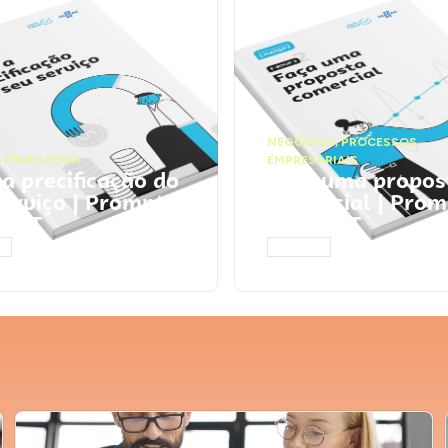
NEGÓCIOS
,
PROCESSOS
 FINANCEIRA
EMPRESARIAIS
 a precificação do
Faça uma propos
serviço | Prompts
comercial | Prom
tGPT
ChatGPT
AR
ACESSAR