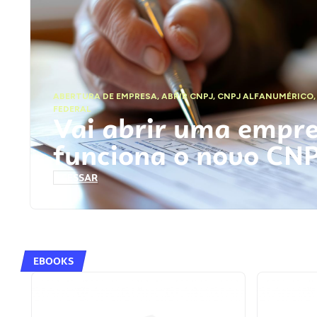
ABERTURA DE EMPRESA
,
ABRIR CNPJ
,
CNPJ ALFANUMÉRICO
FEDERAL
Vai abrir uma empr
funciona o novo CN
ACESSAR
EBOOKS