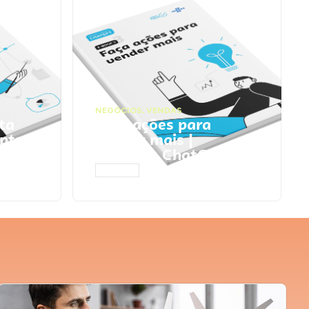
NEGÓCIOS
,
VENDAS
ta
Faça ações para
pts
vender mais |
Prompts ChatGPT
ACESSAR