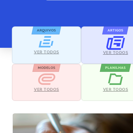
ARQUIVOS
ARTIGOS
VER TODOS
VER TODOS
MODELOS
PLANILHAS
VER TODOS
VER TODOS