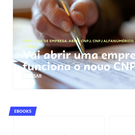
ABERTURA DE EMPRESA
,
ABRIR CNPJ
,
CNPJ ALFANUMÉRICO
FEDERAL
Vai abrir uma empr
funciona o novo CN
ACESSAR
EBOOKS