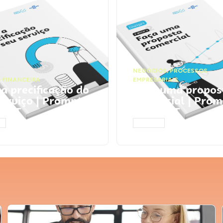
NEGÓCIOS
,
PROCESSOS
 FINANCEIRA
EMPRESARIAIS
 a precificação do
Faça uma propos
serviço | Prompts
comercial | Prom
tGPT
ChatGPT
AR
ACESSAR