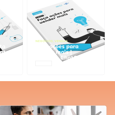
NEGÓCIOS
,
VENDAS
ta
Faça ações para
pts
vender mais |
Prompts ChatGPT
ACESSAR