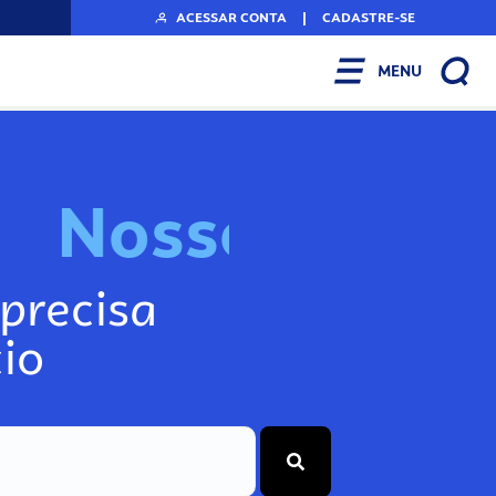
ACESSAR CONTA
|
CADASTRE-SE
MENU
N
o
s
s
o
s
I
n
f
o
g
precisa
io