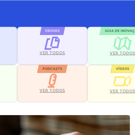
EBOOKS
GUIA DE INOVA
VER TODOS
VER TODO
PODCASTS
VÍDEOS
VER TODOS
VER TODO