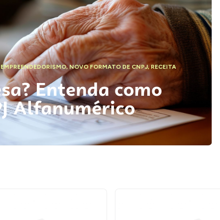
,
EMPREENDEDORISMO
,
NOVO FORMATO DE CNPJ
,
RECEITA
esa? Entenda como
PJ Alfanumérico