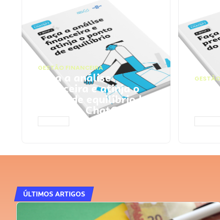
GESTÃO FINANCEIRA
Faça a análise
GESTÃO
financeira e atinja o
Faça
ponto de equilíbrio |
seu 
Prompts ChatGPT
Cha
ACESSAR
ACESS
ÚLTIMOS ARTIGOS