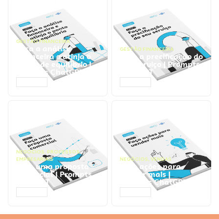
GESTÃO FINANCEIRA
Faça a análise
GESTÃO FINANCEIRA
financeira e atinja o
Faça a precificação do
ponto de equilíbrio |
seu serviço | Prompts
Prompts ChatGPT
ChatGPT
ACESSAR
ACESSAR
NEGÓCIOS
,
PROCESSOS
EMPRESARIAIS
NEGÓCIOS
,
VENDAS
Faça uma proposta
Faça ações para
comercial | Prompts
vender mais |
ChatGPT
Prompts ChatGPT
ACESSAR
ACESSAR