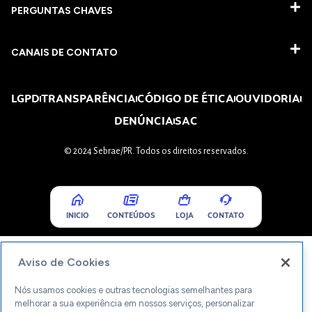
PERGUNTAS CHAVES​
CANAIS DE CONTATO
LGPD
TRANSPARÊNCIA
CÓDIGO DE ÉTICA
OUVIDORIA
DENÚNCIA
SAC
© 2024 Sebrae/PR. Todos os direitos reservados.
INICIO
CONTEÚDOS
LOJA
CONTATO
Aviso de Cookies
Nós usamos cookies e outras tecnologias semelhantes para
melhorar a sua experiência em nossos serviços, personalizar