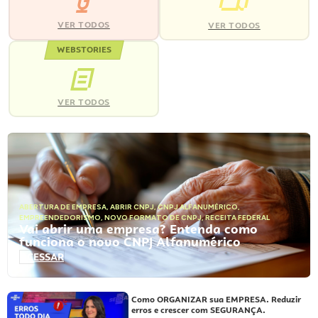
VER TODOS
VER TODOS
WEBSTORIES
VER TODOS
ABERTURA DE EMPRESA
,
ABRIR CNPJ
,
CNPJ ALFANUMÉRICO
,
EMPREENDEDORISMO
,
NOVO FORMATO DE CNPJ
,
RECEITA FEDERAL
Vai abrir uma empresa? Entenda como
funciona o novo CNPJ Alfanumérico
ACESSAR
Como ORGANIZAR sua EMPRESA. Reduzir
erros e crescer com SEGURANÇA.