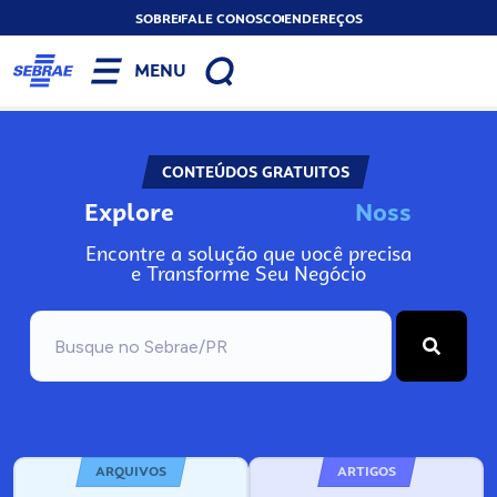
SOBRE
FALE CONOSCO
ENDEREÇOS
MENU
CONTEÚDOS GRATUITOS
Explore
N
o
s
s
o
s
A
Encontre a solução que você precisa
e Transforme Seu Negócio
ARQUIVOS
ARTIGOS