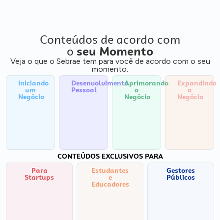
Conteúdos de acordo com
o
seu Momento
Veja o que o Sebrae tem para você de acordo com o seu
momento:
Iniciando
Desenvolvimento
Aprimorando
Expandindo
um
Pessoal
o
o
Negócio
Negócio
Negócio
CONTEÚDOS EXCLUSIVOS PARA
Para
Estudantes
Gestores
Startups
e
Públicos
Educadores