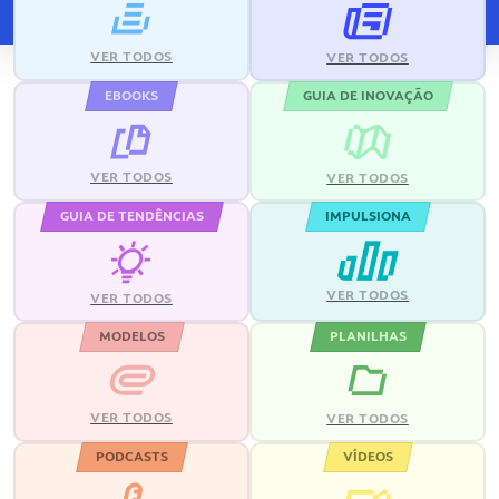
VER TODOS
VER TODOS
EBOOKS
GUIA DE INOVAÇÃO
VER TODOS
VER TODOS
GUIA DE TENDÊNCIAS
IMPULSIONA
VER TODOS
VER TODOS
MODELOS
PLANILHAS
VER TODOS
VER TODOS
PODCASTS
VÍDEOS