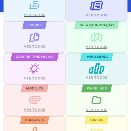
VER TODOS
VER TODOS
EBOOKS
GUIA DE INOVAÇÃO
VER TODOS
VER TODOS
GUIA DE TENDÊNCIAS
IMPULSIONA
VER TODOS
VER TODOS
MODELOS
PLANILHAS
VER TODOS
VER TODOS
PODCASTS
VÍDEOS