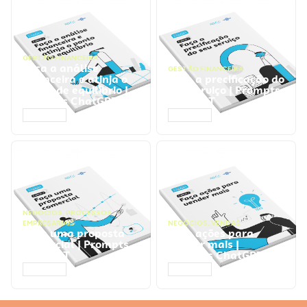
GESTÃO FINANCEIRA
Faça a análise
GESTÃO FINANCEIRA
financeira e atinja o
Faça a precificação do
ponto de equilíbrio |
seu serviço | Prompts
Prompts ChatGPT
ChatGPT
ACESSAR
ACESSAR
NEGÓCIOS
,
PROCESSOS
EMPRESARIAIS
NEGÓCIOS
,
VENDAS
Faça uma proposta
Faça ações para
comercial | Prompts
vender mais |
ChatGPT
Prompts ChatGPT
ACESSAR
ACESSAR