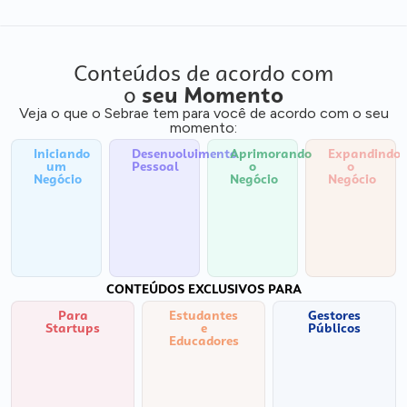
Conteúdos de acordo com
o
seu Momento
Veja o que o Sebrae tem para você de acordo com o seu
momento:
Iniciando
Desenvolvimento
Aprimorando
Expandindo
um
Pessoal
o
o
Negócio
Negócio
Negócio
CONTEÚDOS EXCLUSIVOS PARA
Para
Estudantes
Gestores
Startups
e
Públicos
Educadores