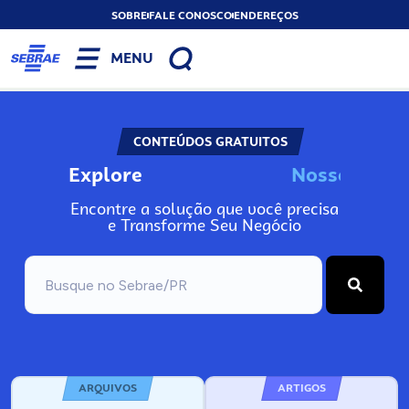
SOBRE
FALE CONOSCO
ENDEREÇOS
MENU
CONTEÚDOS GRATUITOS
Explore
N
o
s
s
o
s
I
n
f
o
Encontre a solução que você precisa
e Transforme Seu Negócio
ARQUIVOS
ARTIGOS