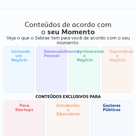
Conteúdos de acordo com
o
seu Momento
Veja o que o Sebrae tem para você de acordo com o seu
momento:
Iniciando
Desenvolvimento
Aprimorando
Expandindo
um
Pessoal
o
o
Negócio
Negócio
Negócio
CONTEÚDOS EXCLUSIVOS PARA
Para
Estudantes
Gestores
Startups
e
Públicos
Educadores