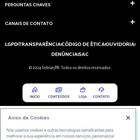
PERGUNTAS CHAVES​
CANAIS DE CONTATO
LGPD
TRANSPARÊNCIA
CÓDIGO DE ÉTICA
OUVIDORIA
DENÚNCIA
SAC
© 2024 Sebrae/PR. Todos os direitos reservados.
INICIO
CONTEÚDOS
LOJA
CONTATO
Aviso de Cookies
Nós usamos cookies e outras tecnologias semelhantes para
melhorar a sua experiência em nossos serviços, personalizar