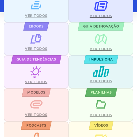
VER TODOS
VER TODOS
EBOOKS
GUIA DE INOVAÇÃO
VER TODOS
VER TODOS
GUIA DE TENDÊNCIAS
IMPULSIONA
VER TODOS
VER TODOS
MODELOS
PLANILHAS
VER TODOS
VER TODOS
PODCASTS
VÍDEOS