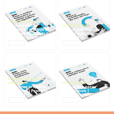
GESTÃO FINANCEIRA
Faça a análise
GESTÃO FINANCEIRA
financeira e atinja o
Faça a precificação do
ponto de equilíbrio |
seu serviço | Prompts
Prompts ChatGPT
ChatGPT
ACESSAR
ACESSAR
NEGÓCIOS
,
PROCESSOS
EMPRESARIAIS
NEGÓCIOS
,
VENDAS
Faça uma proposta
Faça ações para
comercial | Prompts
vender mais |
ChatGPT
Prompts ChatGPT
ACESSAR
ACESSAR