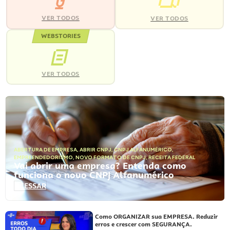
VER TODOS
VER TODOS
WEBSTORIES
VER TODOS
ABERTURA DE EMPRESA
,
ABRIR CNPJ
,
CNPJ ALFANUMÉRICO
,
EMPREENDEDORISMO
,
NOVO FORMATO DE CNPJ
,
RECEITA FEDERAL
Vai abrir uma empresa? Entenda como
funciona o novo CNPJ Alfanumérico
ACESSAR
Como ORGANIZAR sua EMPRESA. Reduzir
erros e crescer com SEGURANÇA.