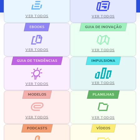
VER TODOS
VER TODOS
EBOOKS
GUIA DE INOVAÇÃO
VER TODOS
VER TODOS
GUIA DE TENDÊNCIAS
IMPULSIONA
VER TODOS
VER TODOS
MODELOS
PLANILHAS
VER TODOS
VER TODOS
PODCASTS
VÍDEOS