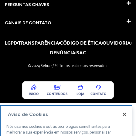
PERGUNTAS CHAVES​
CANAIS DE CONTATO
LGPD
TRANSPARÊNCIA
CÓDIGO DE ÉTICA
OUVIDORIA
DENÚNCIA
SAC
© 2024 Sebrae/PR. Todos os direitos reservados.
INICIO
CONTEÚDOS
LOJA
CONTATO
Aviso de Cookies
Nós usamos cookies e outras tecnologias semelhantes para
melhorar a sua experiência em nossos serviços, personalizar