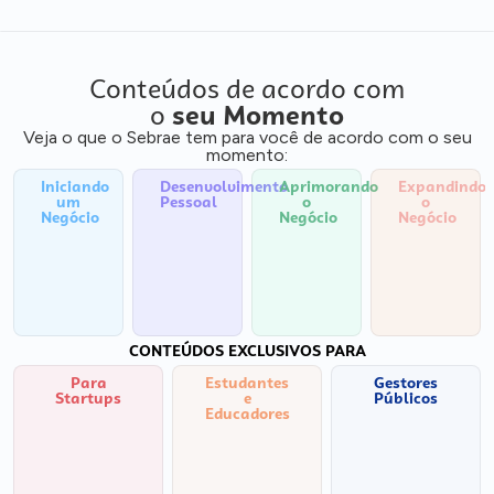
Conteúdos de acordo com
o
seu Momento
Veja o que o Sebrae tem para você de acordo com o seu
momento:
Iniciando
Desenvolvimento
Aprimorando
Expandindo
um
Pessoal
o
o
Negócio
Negócio
Negócio
CONTEÚDOS EXCLUSIVOS PARA
Para
Estudantes
Gestores
Startups
e
Públicos
Educadores