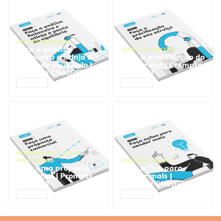
GESTÃO FINANCEIRA
Faça a análise
GESTÃO FINANCEIRA
financeira e atinja o
Faça a precificação do
ponto de equilíbrio |
seu serviço | Prompts
Prompts ChatGPT
ChatGPT
ACESSAR
ACESSAR
NEGÓCIOS
,
PROCESSOS
EMPRESARIAIS
NEGÓCIOS
,
VENDAS
Faça uma proposta
Faça ações para
comercial | Prompts
vender mais |
ChatGPT
Prompts ChatGPT
ACESSAR
ACESSAR