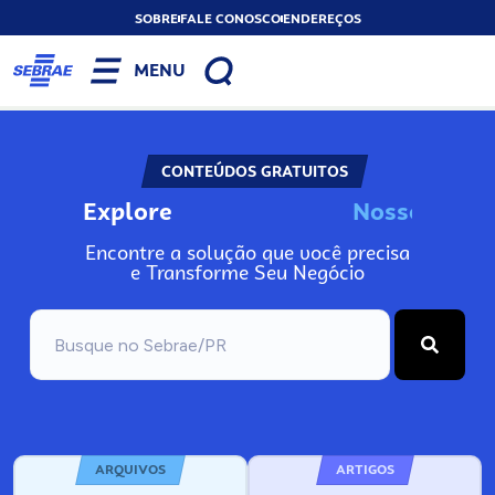
SOBRE
FALE CONOSCO
ENDEREÇOS
MENU
CONTEÚDOS GRATUITOS
Explore
N
o
s
s
o
s
I
n
f
o
Encontre a solução que você precisa
e Transforme Seu Negócio
ARQUIVOS
ARTIGOS