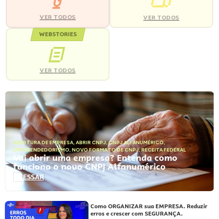
VER TODOS
VER TODOS
WEBSTORIES
VER TODOS
ABERTURA DE EMPRESA
,
ABRIR CNPJ
,
CNPJ ALFANUMÉRICO
,
EMPREENDEDORISMO
,
NOVO FORMATO DE CNPJ
,
RECEITA FEDERAL
Vai abrir uma empresa? Entenda como
funciona o novo CNPJ Alfanumérico
ACESSAR
Como ORGANIZAR sua EMPRESA. Reduzir
erros e crescer com SEGURANÇA.