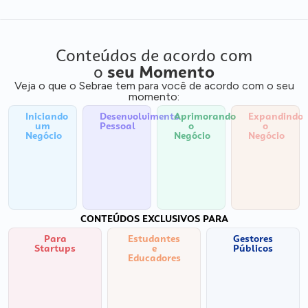
Conteúdos de acordo com
o
seu Momento
Veja o que o Sebrae tem para você de acordo com o seu
momento:
Iniciando
Desenvolvimento
Aprimorando
Expandindo
um
Pessoal
o
o
Negócio
Negócio
Negócio
CONTEÚDOS EXCLUSIVOS PARA
Para
Estudantes
Gestores
Startups
e
Públicos
Educadores