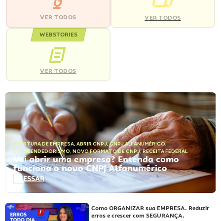
VER TODOS
VER TODOS
WEBSTORIES
VER TODOS
ABERTURA DE EMPRESA
,
ABRIR CNPJ
,
CNPJ ALFANUMÉRICO
,
EMPREENDEDORISMO
,
NOVO FORMATO DE CNPJ
,
RECEITA FEDERAL
Vai abrir uma empresa? Entenda como
funciona o novo CNPJ Alfanumérico
ACESSAR
Como ORGANIZAR sua EMPRESA. Reduzir
erros e crescer com SEGURANÇA.