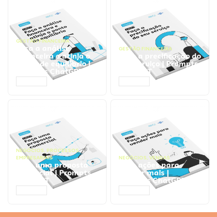
GESTÃO FINANCEIRA
Faça a análise
GESTÃO FINANCEIRA
financeira e atinja o
Faça a precificação do
ponto de equilíbrio |
seu serviço | Prompts
Prompts ChatGPT
ChatGPT
ACESSAR
ACESSAR
NEGÓCIOS
,
PROCESSOS
EMPRESARIAIS
NEGÓCIOS
,
VENDAS
Faça uma proposta
Faça ações para
comercial | Prompts
vender mais |
ChatGPT
Prompts ChatGPT
ACESSAR
ACESSAR