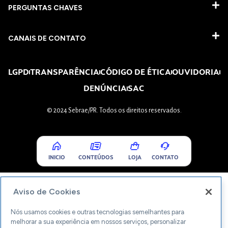
PERGUNTAS CHAVES​
CANAIS DE CONTATO
LGPD
TRANSPARÊNCIA
CÓDIGO DE ÉTICA
OUVIDORIA
DENÚNCIA
SAC
© 2024 Sebrae/PR. Todos os direitos reservados.
INICIO
CONTEÚDOS
LOJA
CONTATO
Aviso de Cookies
Nós usamos cookies e outras tecnologias semelhantes para
melhorar a sua experiência em nossos serviços, personalizar