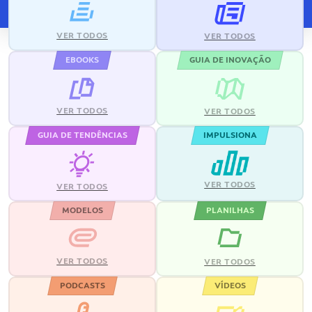
VER TODOS
VER TODOS
EBOOKS
GUIA DE INOVAÇÃO
VER TODOS
VER TODOS
GUIA DE TENDÊNCIAS
IMPULSIONA
VER TODOS
VER TODOS
MODELOS
PLANILHAS
VER TODOS
VER TODOS
PODCASTS
VÍDEOS