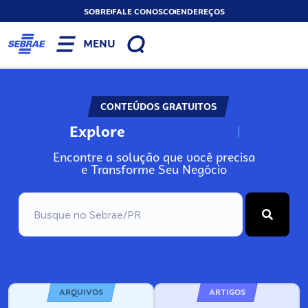
SOBRE
FALE CONOSCO
ENDEREÇOS
MENU
CONTEÚDOS GRATUITOS
Explore
N
o
s
s
o
s
A
I
n
Encontre a solução que você precisa
e Transforme Seu Negócio
ARQUIVOS
ARTIGOS