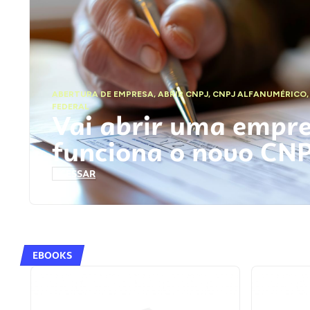
ABERTURA DE EMPRESA
,
ABRIR CNPJ
,
CNPJ ALFANUMÉRICO
FEDERAL
Vai abrir uma empr
funciona o novo CN
ACESSAR
EBOOKS