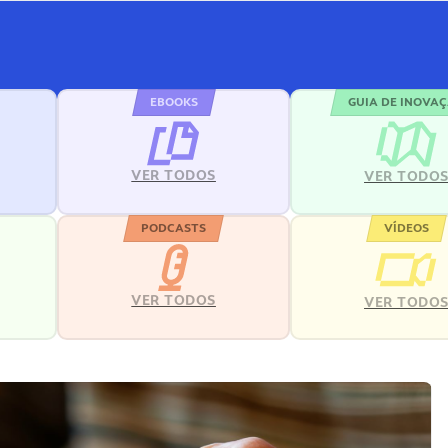
EBOOKS
GUIA DE INOVA
VER TODOS
VER TODO
PODCASTS
VÍDEOS
VER TODOS
VER TODO