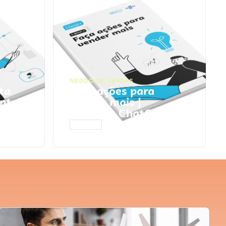
NEGÓCIOS
,
VENDAS
ta
Faça ações para
pts
vender mais |
Prompts ChatGPT
ACESSAR