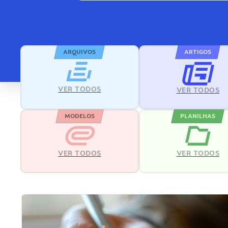
ARQUIVOS
ARTIGOS
VER TODOS
VER TODOS
MODELOS
PLANILHAS
VER TODOS
VER TODOS