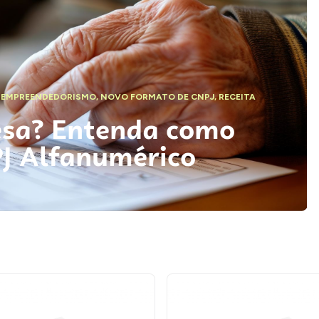
,
EMPREENDEDORISMO
,
NOVO FORMATO DE CNPJ
,
RECEITA
esa? Entenda como
PJ Alfanumérico