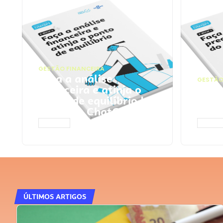
GESTÃO FINANCEIRA
Faça a análise
GESTÃO
financeira e atinja o
Faça
ponto de equilíbrio |
seu 
Prompts ChatGPT
Cha
ACESSAR
ACESS
ÚLTIMOS ARTIGOS