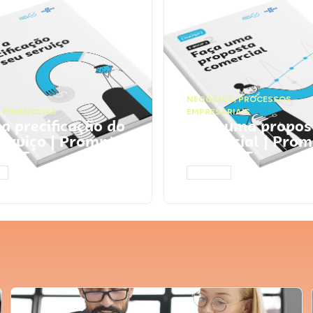
NEGÓCIOS
,
PROCESSOS
 FINANCEIRA
EMPRESARIAIS
 a precificação do
Faça uma propos
serviço | Prompts
comercial | Prom
tGPT
ChatGPT
AR
ACESSAR