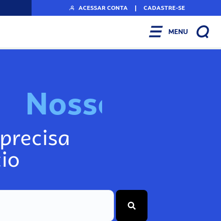
ACESSAR CONTA
|
CADASTRE-SE
MENU
N
o
s
s
o
s
I
n
f
o
g
precisa
io