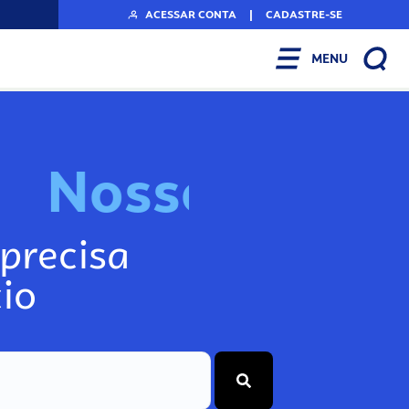
ACESSAR CONTA
|
CADASTRE-SE
MENU
N
o
s
s
o
s
I
n
f
o
g
precisa
io