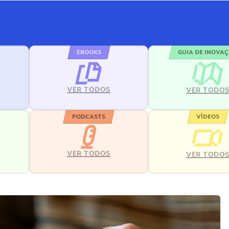
EBOOKS
GUIA DE INOVA
VER TODOS
VER TODO
PODCASTS
VÍDEOS
VER TODOS
VER TODO