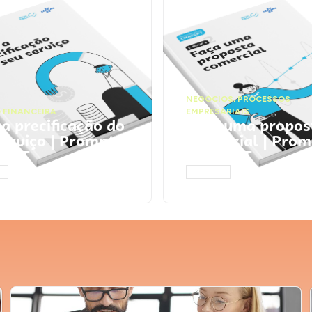
NEGÓCIOS
,
PROCESSOS
 FINANCEIRA
EMPRESARIAIS
 a precificação do
Faça uma propos
serviço | Prompts
comercial | Prom
tGPT
ChatGPT
AR
ACESSAR