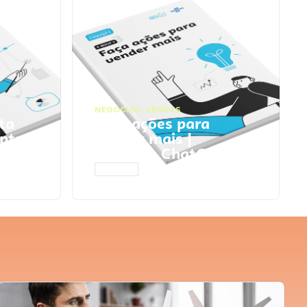
NEGÓCIOS
,
VENDAS
ta
Faça ações para
pts
vender mais |
Prompts ChatGPT
ACESSAR