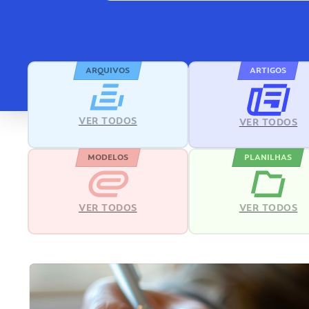
ARQUIVOS
ARTIGOS
VER TODOS
VER TODOS
MODELOS
PLANILHAS
VER TODOS
VER TODOS