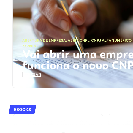
ABERTURA DE EMPRESA
,
ABRIR CNPJ
,
CNPJ ALFANUMÉRICO
FEDERAL
Vai abrir uma empr
funciona o novo CN
ACESSAR
EBOOKS