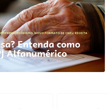
,
EMPREENDEDORISMO
,
NOVO FORMATO DE CNPJ
,
RECEITA
esa? Entenda como
PJ Alfanumérico