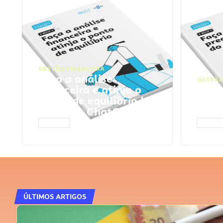
GESTÃO FINANCEIRA
Faça a análise
GESTÃO
financeira e atinja o
Faça
ponto de equilíbrio |
seu 
Prompts ChatGPT
Cha
ACESSAR
ACESS
ÚLTIMOS ARTIGOS