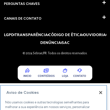
PERGUNTAS CHAVES​
CANAIS DE CONTATO
LGPD
TRANSPARÊNCIA
CÓDIGO DE ÉTICA
OUVIDORIA
DENÚNCIA
SAC
© 2024 Sebrae/PR. Todos os direitos reservados.
INICIO
CONTEÚDOS
LOJA
CONTATO
Aviso de Cookies
Nós usamos cookies e outras tecnologias semelhantes para
melhorar a sua experiência em nossos serviços, personalizar