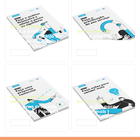
GESTÃO FINANCEIRA
Faça a análise
GESTÃO FINANCEIRA
financeira e atinja o
Faça a precificação do
ponto de equilíbrio |
seu serviço | Prompts
Prompts ChatGPT
ChatGPT
ACESSAR
ACESSAR
NEGÓCIOS
,
PROCESSOS
EMPRESARIAIS
NEGÓCIOS
,
VENDAS
Faça uma proposta
Faça ações para
comercial | Prompts
vender mais |
ChatGPT
Prompts ChatGPT
ACESSAR
ACESSAR