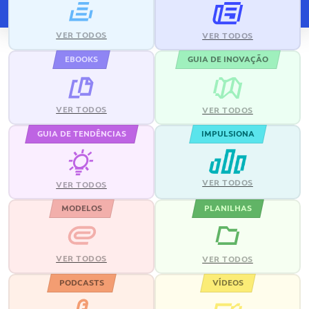
VER TODOS
VER TODOS
EBOOKS
GUIA DE INOVAÇÃO
VER TODOS
VER TODOS
GUIA DE TENDÊNCIAS
IMPULSIONA
VER TODOS
VER TODOS
MODELOS
PLANILHAS
VER TODOS
VER TODOS
PODCASTS
VÍDEOS