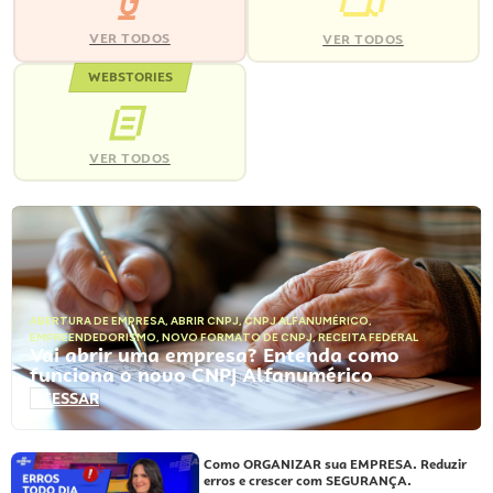
VER TODOS
VER TODOS
WEBSTORIES
VER TODOS
ABERTURA DE EMPRESA
,
ABRIR CNPJ
,
CNPJ ALFANUMÉRICO
,
EMPREENDEDORISMO
,
NOVO FORMATO DE CNPJ
,
RECEITA FEDERAL
Vai abrir uma empresa? Entenda como
funciona o novo CNPJ Alfanumérico
ACESSAR
Como ORGANIZAR sua EMPRESA. Reduzir
erros e crescer com SEGURANÇA.