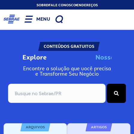
SOBRE
FALE CONOSCO
ENDEREÇOS
MENU
CONTEÚDOS GRATUITOS
Explore
N
o
s
s
o
s
I
n
f
o
Encontre a solução que você precisa
e Transforme Seu Negócio
ARQUIVOS
ARTIGOS