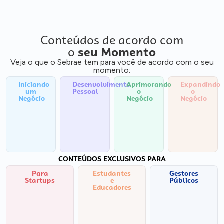
Conteúdos de acordo com
o
seu Momento
Veja o que o Sebrae tem para você de acordo com o seu
momento:
Iniciando
Desenvolvimento
Aprimorando
Expandindo
um
Pessoal
o
o
Negócio
Negócio
Negócio
CONTEÚDOS EXCLUSIVOS PARA
Para
Estudantes
Gestores
Startups
e
Públicos
Educadores