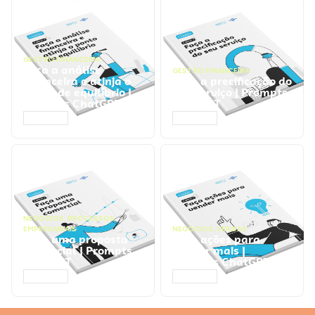
GESTÃO FINANCEIRA
Faça a análise
GESTÃO FINANCEIRA
financeira e atinja o
Faça a precificação do
ponto de equilíbrio |
seu serviço | Prompts
Prompts ChatGPT
ChatGPT
ACESSAR
ACESSAR
NEGÓCIOS
,
PROCESSOS
EMPRESARIAIS
NEGÓCIOS
,
VENDAS
Faça uma proposta
Faça ações para
comercial | Prompts
vender mais |
ChatGPT
Prompts ChatGPT
ACESSAR
ACESSAR