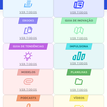
VER TODOS
VER TODOS
EBOOKS
GUIA DE INOVAÇÃO
VER TODOS
VER TODOS
GUIA DE TENDÊNCIAS
IMPULSIONA
VER TODOS
VER TODOS
MODELOS
PLANILHAS
VER TODOS
VER TODOS
PODCASTS
VÍDEOS