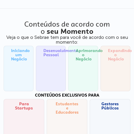
Conteúdos de acordo com
o
seu Momento
Veja o que o Sebrae tem para você de acordo com o seu
momento:
Iniciando
Desenvolvimento
Aprimorando
Expandindo
um
Pessoal
o
o
Negócio
Negócio
Negócio
CONTEÚDOS EXCLUSIVOS PARA
Para
Estudantes
Gestores
Startups
e
Públicos
Educadores