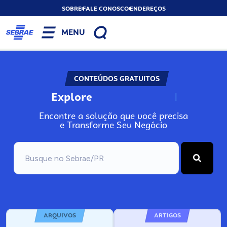
SOBRE
FALE CONOSCO
ENDEREÇOS
MENU
CONTEÚDOS GRATUITOS
Explore
N
o
s
s
o
s
A
Encontre a solução que você precisa
e Transforme Seu Negócio
ARQUIVOS
ARTIGOS