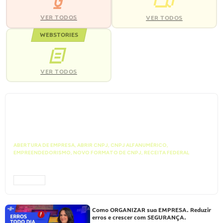
VER TODOS
VER TODOS
WEBSTORIES
VER TODOS
ABERTURA DE EMPRESA
,
ABRIR CNPJ
,
CNPJ ALFANUMÉRICO
,
EMPREENDEDORISMO
,
NOVO FORMATO DE CNPJ
,
RECEITA FEDERAL
Vai abrir uma empresa? Entenda como
funciona o novo CNPJ Alfanumérico
ACESSAR
Como ORGANIZAR sua EMPRESA. Reduzir
erros e crescer com SEGURANÇA.