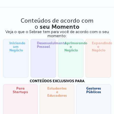
Conteúdos de acordo com
o
seu Momento
Veja o que o Sebrae tem para você de acordo com o seu
momento:
Iniciando
Desenvolvimento
Aprimorando
Expandindo
um
Pessoal
o
o
Negócio
Negócio
Negócio
CONTEÚDOS EXCLUSIVOS PARA
Para
Estudantes
Gestores
Startups
e
Públicos
Educadores