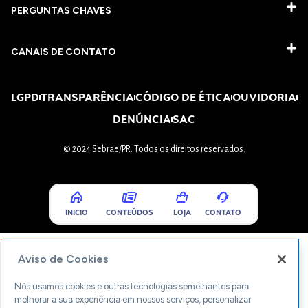
PERGUNTAS CHAVES​
CANAIS DE CONTATO
LGPD
TRANSPARÊNCIA
CÓDIGO DE ÉTICA
OUVIDORIA
DENÚNCIA
SAC
© 2024 Sebrae/PR. Todos os direitos reservados.
INICIO
CONTEÚDOS
LOJA
CONTATO
Aviso de Cookies
Nós usamos cookies e outras tecnologias semelhantes para
melhorar a sua experiência em nossos serviços, personalizar