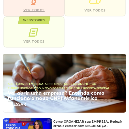
VER TODOS
VER TODOS
WEBSTORIES
VER TODOS
ABERTURA DE EMPRESA
,
ABRIR CNPJ
,
CNPJ ALFANUMÉRICO
,
EMPREENDEDORISMO
,
NOVO FORMATO DE CNPJ
,
RECEITA FEDERAL
Vai abrir uma empresa? Entenda como
funciona o novo CNPJ Alfanumérico
ACESSAR
Como ORGANIZAR sua EMPRESA. Reduzir
erros e crescer com SEGURANÇA.