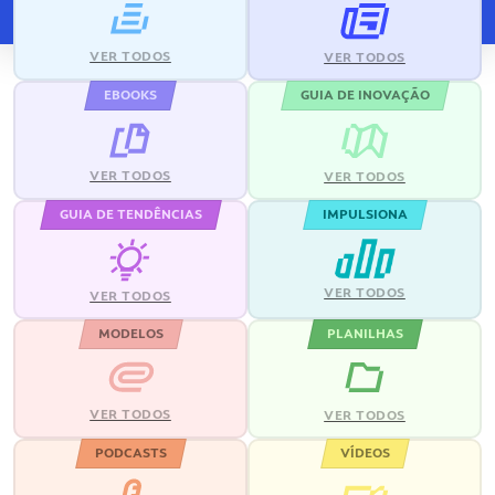
VER TODOS
VER TODOS
EBOOKS
GUIA DE INOVAÇÃO
VER TODOS
VER TODOS
GUIA DE TENDÊNCIAS
IMPULSIONA
VER TODOS
VER TODOS
MODELOS
PLANILHAS
VER TODOS
VER TODOS
PODCASTS
VÍDEOS