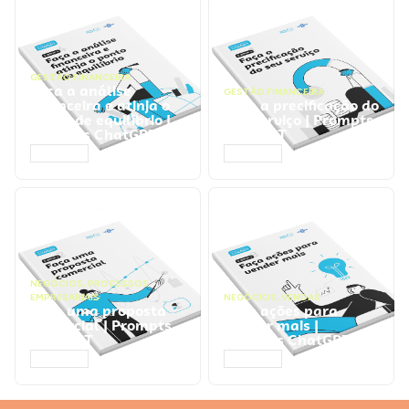
GESTÃO FINANCEIRA
Faça a análise
GESTÃO FINANCEIRA
financeira e atinja o
Faça a precificação do
ponto de equilíbrio |
seu serviço | Prompts
Prompts ChatGPT
ChatGPT
ACESSAR
ACESSAR
NEGÓCIOS
,
PROCESSOS
EMPRESARIAIS
NEGÓCIOS
,
VENDAS
Faça uma proposta
Faça ações para
comercial | Prompts
vender mais |
ChatGPT
Prompts ChatGPT
ACESSAR
ACESSAR