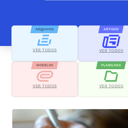
ARQUIVOS
ARTIGOS
VER TODOS
VER TODOS
MODELOS
PLANILHAS
VER TODOS
VER TODOS