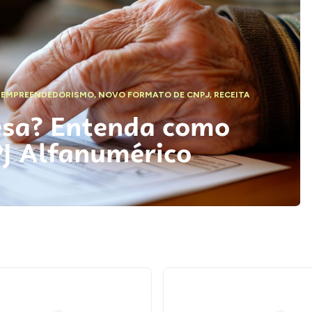
,
EMPREENDEDORISMO
,
NOVO FORMATO DE CNPJ
,
RECEITA
esa? Entenda como
PJ Alfanumérico