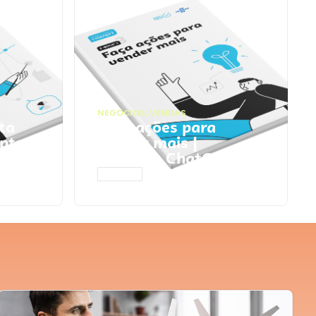
NEGÓCIOS
,
VENDAS
ta
Faça ações para
pts
vender mais |
Prompts ChatGPT
ACESSAR