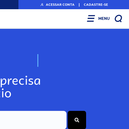
ACESSAR CONTA
|
CADASTRE-SE
MENU
N
o
s
s
o
s
A
r
precisa
io