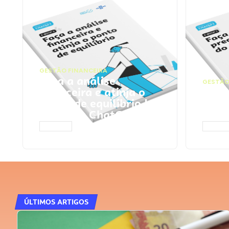
GESTÃO FINANCEIRA
Faça a análise
GESTÃO
financeira e atinja o
Faça
ponto de equilíbrio |
seu 
Prompts ChatGPT
Cha
ACESSAR
ACESS
ÚLTIMOS ARTIGOS