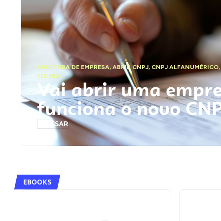
ABERTURA DE EMPRESA
,
ABRIR CNPJ
,
CNPJ ALFANUMÉRICO
FEDERAL
Vai abrir uma empr
funciona o novo CN
ACESSAR
EBOOKS