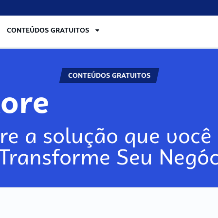
CONTEÚDOS GRATUITOS
CONTEÚDOS GRATUITOS
lore
re a solução que você 
 Transforme Seu Negóc