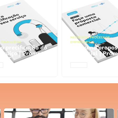
NEGÓCIOS
,
PROCESSOS
 FINANCEIRA
EMPRESARIAIS
 a precificação do
Faça uma propos
serviço | Prompts
comercial | Prom
tGPT
ChatGPT
AR
ACESSAR