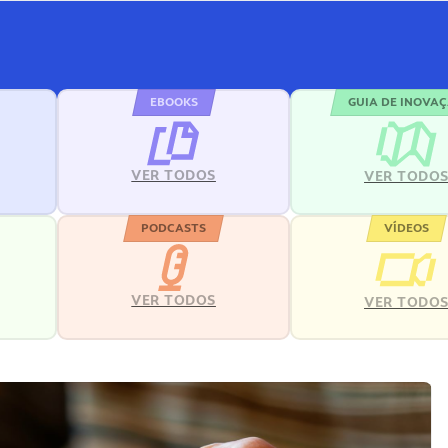
EBOOKS
GUIA DE INOVA
VER TODOS
VER TODO
PODCASTS
VÍDEOS
VER TODOS
VER TODO