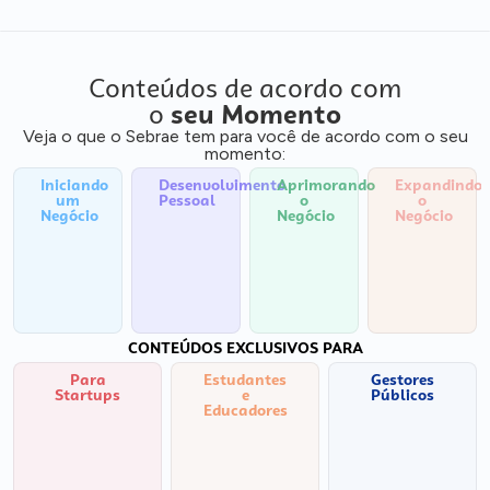
Conteúdos de acordo com
o
seu Momento
Veja o que o Sebrae tem para você de acordo com o seu
momento:
Iniciando
Desenvolvimento
Aprimorando
Expandindo
um
Pessoal
o
o
Negócio
Negócio
Negócio
CONTEÚDOS EXCLUSIVOS PARA
Para
Estudantes
Gestores
Startups
e
Públicos
Educadores