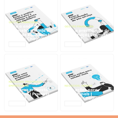
GESTÃO FINANCEIRA
Faça a análise
GESTÃO FINANCEIRA
financeira e atinja o
Faça a precificação do
ponto de equilíbrio |
seu serviço | Prompts
Prompts ChatGPT
ChatGPT
ACESSAR
ACESSAR
NEGÓCIOS
,
PROCESSOS
EMPRESARIAIS
NEGÓCIOS
,
VENDAS
Faça uma proposta
Faça ações para
comercial | Prompts
vender mais |
ChatGPT
Prompts ChatGPT
ACESSAR
ACESSAR