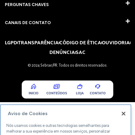
PERGUNTAS CHAVES​
CANAIS DE CONTATO
LGPD
TRANSPARÊNCIA
CÓDIGO DE ÉTICA
OUVIDORIA
DENÚNCIA
SAC
© 2024 Sebrae/PR. Todos os direitos reservados.
INICIO
CONTEÚDOS
LOJA
CONTATO
Aviso de Cookies
Nós usamos cookies e outras tecnologias semelhantes para
melhorar a sua experiência em nossos serviços, personalizar