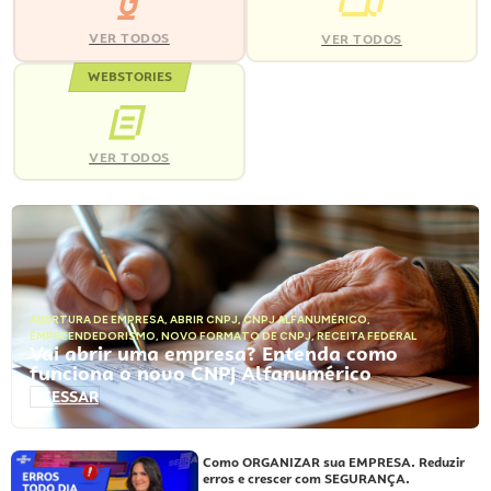
VER TODOS
VER TODOS
WEBSTORIES
VER TODOS
ABERTURA DE EMPRESA
,
ABRIR CNPJ
,
CNPJ ALFANUMÉRICO
,
EMPREENDEDORISMO
,
NOVO FORMATO DE CNPJ
,
RECEITA FEDERAL
Vai abrir uma empresa? Entenda como
funciona o novo CNPJ Alfanumérico
ACESSAR
Como ORGANIZAR sua EMPRESA. Reduzir
erros e crescer com SEGURANÇA.