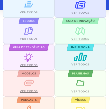
VER TODOS
VER TODOS
EBOOKS
GUIA DE INOVAÇÃO
VER TODOS
VER TODOS
GUIA DE TENDÊNCIAS
IMPULSIONA
VER TODOS
VER TODOS
MODELOS
PLANILHAS
VER TODOS
VER TODOS
PODCASTS
VÍDEOS