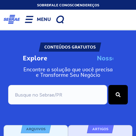
SOBRE
FALE CONOSCO
ENDEREÇOS
MENU
CONTEÚDOS GRATUITOS
Explore
N
o
s
s
o
s
I
n
f
o
Encontre a solução que você precisa
e Transforme Seu Negócio
ARQUIVOS
ARTIGOS