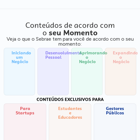
Conteúdos de acordo com
o
seu Momento
Veja o que o Sebrae tem para você de acordo com o seu
momento:
Iniciando
Desenvolvimento
Aprimorando
Expandindo
um
Pessoal
o
o
Negócio
Negócio
Negócio
CONTEÚDOS EXCLUSIVOS PARA
Para
Estudantes
Gestores
Startups
e
Públicos
Educadores