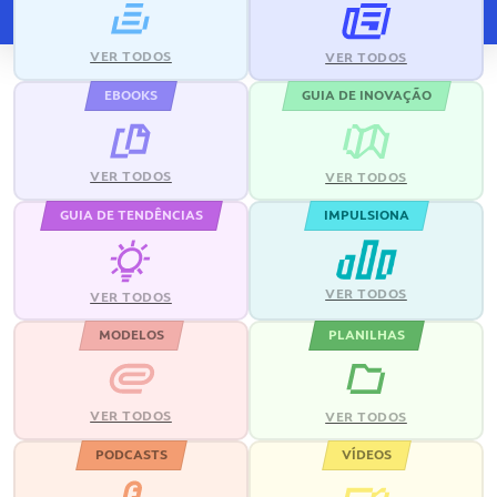
VER TODOS
VER TODOS
EBOOKS
GUIA DE INOVAÇÃO
VER TODOS
VER TODOS
GUIA DE TENDÊNCIAS
IMPULSIONA
VER TODOS
VER TODOS
MODELOS
PLANILHAS
VER TODOS
VER TODOS
PODCASTS
VÍDEOS