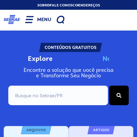
SOBRE
FALE CONOSCO
ENDEREÇOS
MENU
CONTEÚDOS GRATUITOS
Explore
N
o
s
s
o
s
A
Encontre a solução que você precisa
e Transforme Seu Negócio
ARQUIVOS
ARTIGOS