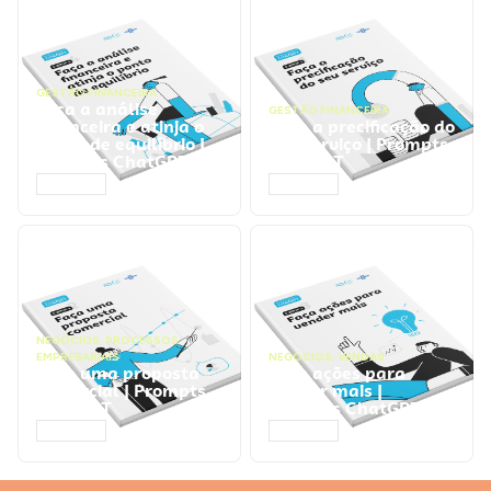
GESTÃO FINANCEIRA
Faça a análise
GESTÃO FINANCEIRA
financeira e atinja o
Faça a precificação do
ponto de equilíbrio |
seu serviço | Prompts
Prompts ChatGPT
ChatGPT
ACESSAR
ACESSAR
NEGÓCIOS
,
PROCESSOS
EMPRESARIAIS
NEGÓCIOS
,
VENDAS
Faça uma proposta
Faça ações para
comercial | Prompts
vender mais |
ChatGPT
Prompts ChatGPT
ACESSAR
ACESSAR