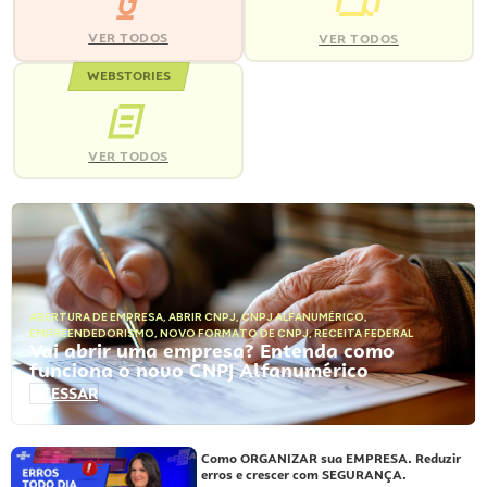
VER TODOS
VER TODOS
WEBSTORIES
VER TODOS
ABERTURA DE EMPRESA
,
ABRIR CNPJ
,
CNPJ ALFANUMÉRICO
,
EMPREENDEDORISMO
,
NOVO FORMATO DE CNPJ
,
RECEITA FEDERAL
Vai abrir uma empresa? Entenda como
funciona o novo CNPJ Alfanumérico
ACESSAR
Como ORGANIZAR sua EMPRESA. Reduzir
erros e crescer com SEGURANÇA.