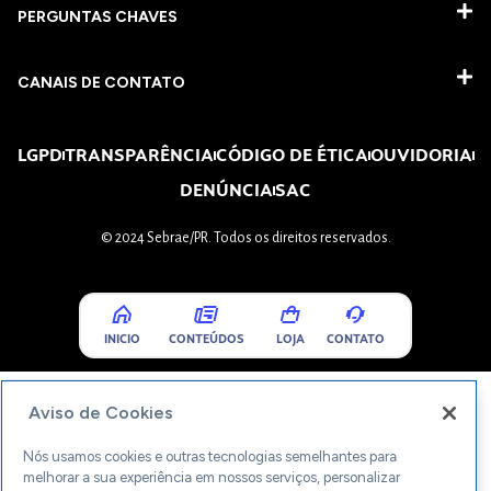
PERGUNTAS CHAVES​
CANAIS DE CONTATO
LGPD
TRANSPARÊNCIA
CÓDIGO DE ÉTICA
OUVIDORIA
DENÚNCIA
SAC
© 2024 Sebrae/PR. Todos os direitos reservados.
INICIO
CONTEÚDOS
LOJA
CONTATO
Aviso de Cookies
Nós usamos cookies e outras tecnologias semelhantes para
melhorar a sua experiência em nossos serviços, personalizar