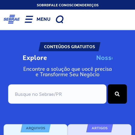
SOBRE
FALE CONOSCO
ENDEREÇOS
MENU
CONTEÚDOS GRATUITOS
Explore
N
o
s
s
o
s
A
I
n
Encontre a solução que você precisa
e Transforme Seu Negócio
ARQUIVOS
ARTIGOS