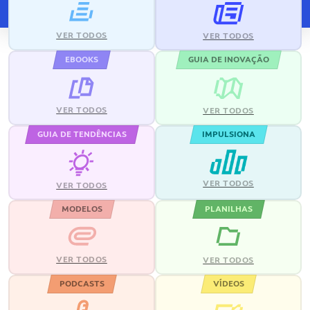
VER TODOS
VER TODOS
EBOOKS
GUIA DE INOVAÇÃO
VER TODOS
VER TODOS
GUIA DE TENDÊNCIAS
IMPULSIONA
VER TODOS
VER TODOS
MODELOS
PLANILHAS
VER TODOS
VER TODOS
PODCASTS
VÍDEOS