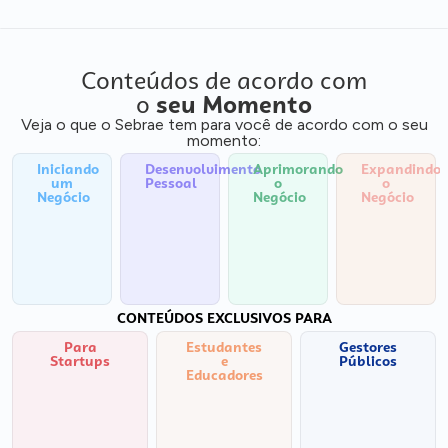
Conteúdos de acordo com
o
seu Momento
Veja o que o Sebrae tem para você de acordo com o seu
momento:
Iniciando
Desenvolvimento
Aprimorando
Expandindo
um
Pessoal
o
o
Negócio
Negócio
Negócio
CONTEÚDOS EXCLUSIVOS PARA
Para
Estudantes
Gestores
Startups
e
Públicos
Educadores