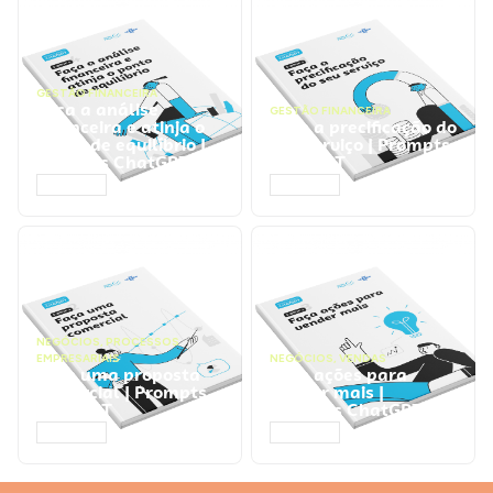
GESTÃO FINANCEIRA
Faça a análise
GESTÃO FINANCEIRA
financeira e atinja o
Faça a precificação do
ponto de equilíbrio |
seu serviço | Prompts
Prompts ChatGPT
ChatGPT
ACESSAR
ACESSAR
NEGÓCIOS
,
PROCESSOS
EMPRESARIAIS
NEGÓCIOS
,
VENDAS
Faça uma proposta
Faça ações para
comercial | Prompts
vender mais |
ChatGPT
Prompts ChatGPT
ACESSAR
ACESSAR