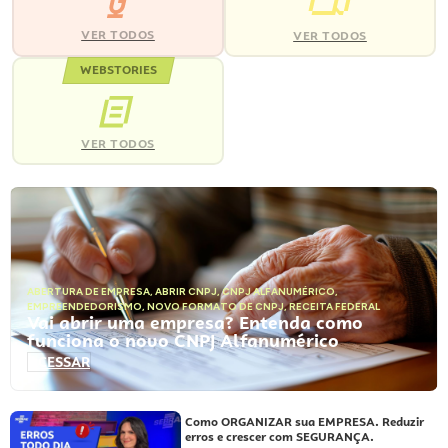
VER TODOS
VER TODOS
WEBSTORIES
VER TODOS
ABERTURA DE EMPRESA
,
ABRIR CNPJ
,
CNPJ ALFANUMÉRICO
,
EMPREENDEDORISMO
,
NOVO FORMATO DE CNPJ
,
RECEITA FEDERAL
Vai abrir uma empresa? Entenda como
funciona o novo CNPJ Alfanumérico
ACESSAR
Como ORGANIZAR sua EMPRESA. Reduzir
erros e crescer com SEGURANÇA.