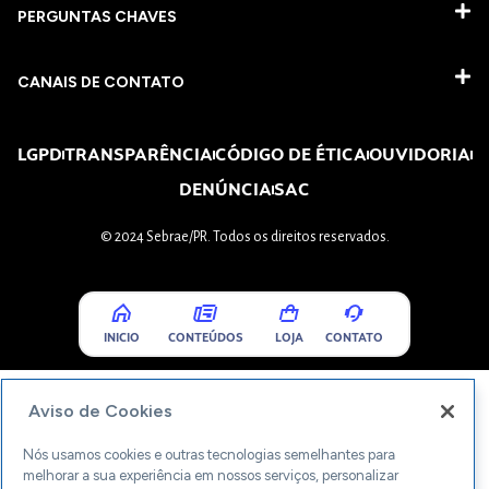
PERGUNTAS CHAVES​
CANAIS DE CONTATO
LGPD
TRANSPARÊNCIA
CÓDIGO DE ÉTICA
OUVIDORIA
DENÚNCIA
SAC
© 2024 Sebrae/PR. Todos os direitos reservados.
INICIO
CONTEÚDOS
LOJA
CONTATO
Aviso de Cookies
Nós usamos cookies e outras tecnologias semelhantes para
melhorar a sua experiência em nossos serviços, personalizar