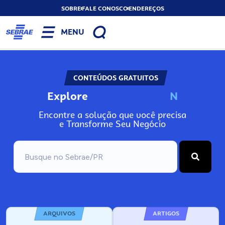
SOBRE
FALE CONOSCO
ENDEREÇOS
MENU
CONTEÚDOS GRATUITOS
Explore
N
o
s
s
o
s
P
o
Encontre a solução que você precisa
e Transforme Seu Negócio
ARQUIVOS
ARTIGOS