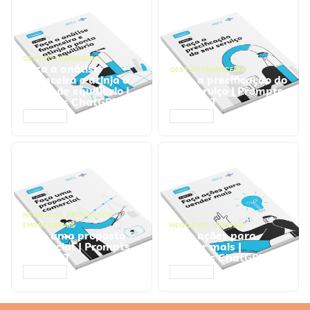
GESTÃO FINANCEIRA
Faça a análise
GESTÃO FINANCEIRA
financeira e atinja o
Faça a precificação do
ponto de equilíbrio |
seu serviço | Prompts
Prompts ChatGPT
ChatGPT
ACESSAR
ACESSAR
NEGÓCIOS
,
PROCESSOS
EMPRESARIAIS
NEGÓCIOS
,
VENDAS
Faça uma proposta
Faça ações para
comercial | Prompts
vender mais |
ChatGPT
Prompts ChatGPT
ACESSAR
ACESSAR