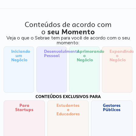
Conteúdos de acordo com
o
seu Momento
Veja o que o Sebrae tem para você de acordo com o seu
momento:
Iniciando
Desenvolvimento
Aprimorando
Expandindo
um
Pessoal
o
o
Negócio
Negócio
Negócio
CONTEÚDOS EXCLUSIVOS PARA
Para
Estudantes
Gestores
Startups
e
Públicos
Educadores