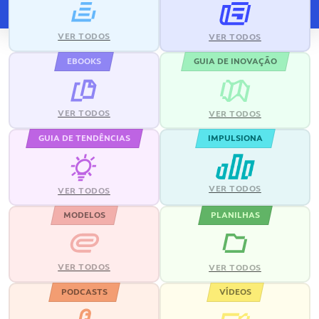
VER TODOS
VER TODOS
EBOOKS
GUIA DE INOVAÇÃO
VER TODOS
VER TODOS
GUIA DE TENDÊNCIAS
IMPULSIONA
VER TODOS
VER TODOS
MODELOS
PLANILHAS
VER TODOS
VER TODOS
PODCASTS
VÍDEOS