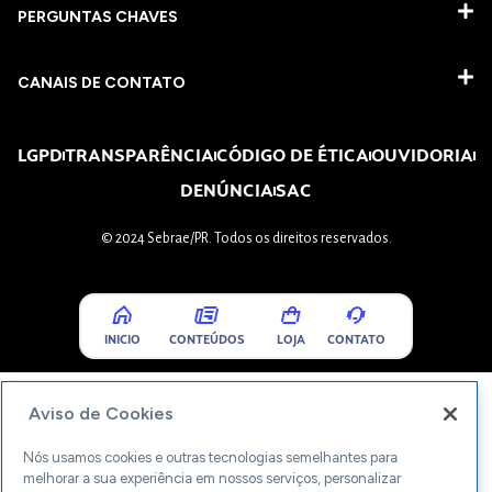
PERGUNTAS CHAVES​
CANAIS DE CONTATO
LGPD
TRANSPARÊNCIA
CÓDIGO DE ÉTICA
OUVIDORIA
DENÚNCIA
SAC
© 2024 Sebrae/PR. Todos os direitos reservados.
INICIO
CONTEÚDOS
LOJA
CONTATO
Aviso de Cookies
Nós usamos cookies e outras tecnologias semelhantes para
melhorar a sua experiência em nossos serviços, personalizar