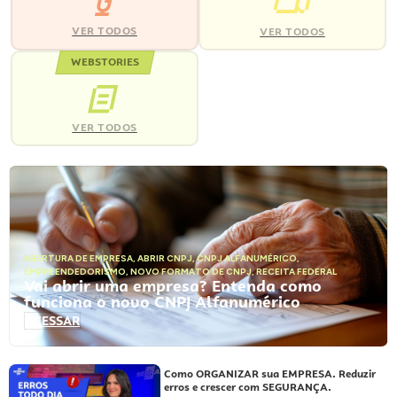
VER TODOS
VER TODOS
WEBSTORIES
VER TODOS
ABERTURA DE EMPRESA
,
ABRIR CNPJ
,
CNPJ ALFANUMÉRICO
,
EMPREENDEDORISMO
,
NOVO FORMATO DE CNPJ
,
RECEITA FEDERAL
Vai abrir uma empresa? Entenda como
funciona o novo CNPJ Alfanumérico
ACESSAR
Como ORGANIZAR sua EMPRESA. Reduzir
erros e crescer com SEGURANÇA.