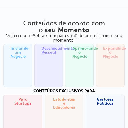
Conteúdos de acordo com
o
seu Momento
Veja o que o Sebrae tem para você de acordo com o seu
momento:
Iniciando
Desenvolvimento
Aprimorando
Expandindo
um
Pessoal
o
o
Negócio
Negócio
Negócio
CONTEÚDOS EXCLUSIVOS PARA
Para
Estudantes
Gestores
Startups
e
Públicos
Educadores