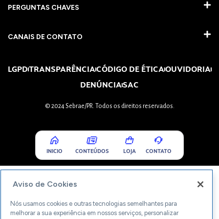
PERGUNTAS CHAVES​
CANAIS DE CONTATO
LGPD
TRANSPARÊNCIA
CÓDIGO DE ÉTICA
OUVIDORIA
DENÚNCIA
SAC
© 2024 Sebrae/PR. Todos os direitos reservados.
INICIO
CONTEÚDOS
LOJA
CONTATO
Aviso de Cookies
Nós usamos cookies e outras tecnologias semelhantes para
melhorar a sua experiência em nossos serviços, personalizar