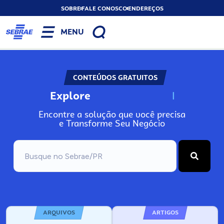
SOBRE
FALE CONOSCO
ENDEREÇOS
MENU
CONTEÚDOS GRATUITOS
Explore
N
o
s
s
o
s
A
Encontre a solução que você precisa
e Transforme Seu Negócio
ARQUIVOS
ARTIGOS