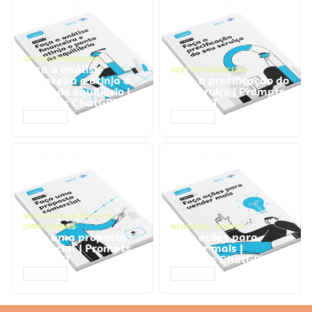
GESTÃO FINANCEIRA
Faça a análise
GESTÃO FINANCEIRA
financeira e atinja o
Faça a precificação do
ponto de equilíbrio |
seu serviço | Prompts
Prompts ChatGPT
ChatGPT
ACESSAR
ACESSAR
NEGÓCIOS
,
PROCESSOS
EMPRESARIAIS
NEGÓCIOS
,
VENDAS
Faça uma proposta
Faça ações para
comercial | Prompts
vender mais |
ChatGPT
Prompts ChatGPT
ACESSAR
ACESSAR