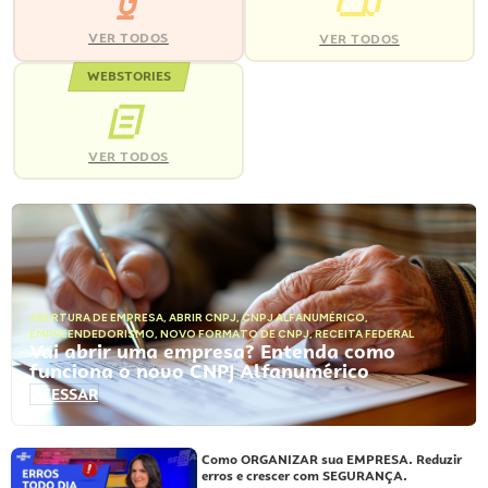
VER TODOS
VER TODOS
WEBSTORIES
VER TODOS
ABERTURA DE EMPRESA
,
ABRIR CNPJ
,
CNPJ ALFANUMÉRICO
,
EMPREENDEDORISMO
,
NOVO FORMATO DE CNPJ
,
RECEITA FEDERAL
Vai abrir uma empresa? Entenda como
funciona o novo CNPJ Alfanumérico
ACESSAR
Como ORGANIZAR sua EMPRESA. Reduzir
erros e crescer com SEGURANÇA.