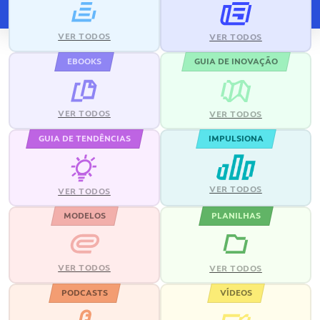
VER TODOS
VER TODOS
EBOOKS
GUIA DE INOVAÇÃO
VER TODOS
VER TODOS
GUIA DE TENDÊNCIAS
IMPULSIONA
VER TODOS
VER TODOS
MODELOS
PLANILHAS
VER TODOS
VER TODOS
PODCASTS
VÍDEOS