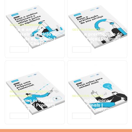
GESTÃO FINANCEIRA
Faça a análise
GESTÃO FINANCEIRA
financeira e atinja o
Faça a precificação do
ponto de equilíbrio |
seu serviço | Prompts
Prompts ChatGPT
ChatGPT
ACESSAR
ACESSAR
NEGÓCIOS
,
PROCESSOS
EMPRESARIAIS
NEGÓCIOS
,
VENDAS
Faça uma proposta
Faça ações para
comercial | Prompts
vender mais |
ChatGPT
Prompts ChatGPT
ACESSAR
ACESSAR