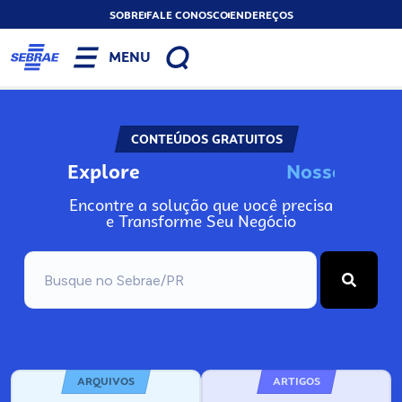
SOBRE
FALE CONOSCO
ENDEREÇOS
MENU
CONTEÚDOS GRATUITOS
Explore
N
o
s
s
o
s
A
I
n
Encontre a solução que você precisa
e Transforme Seu Negócio
ARQUIVOS
ARTIGOS