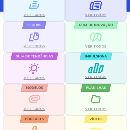
VER TODOS
VER TODOS
EBOOKS
GUIA DE INOVAÇÃO
VER TODOS
VER TODOS
GUIA DE TENDÊNCIAS
IMPULSIONA
VER TODOS
VER TODOS
MODELOS
PLANILHAS
VER TODOS
VER TODOS
PODCASTS
VÍDEOS