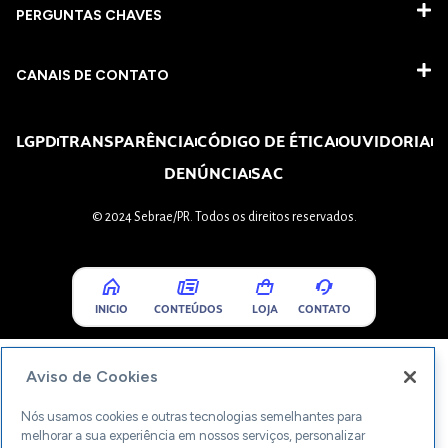
PERGUNTAS CHAVES​
CANAIS DE CONTATO
LGPD
TRANSPARÊNCIA
CÓDIGO DE ÉTICA
OUVIDORIA
DENÚNCIA
SAC
© 2024 Sebrae/PR. Todos os direitos reservados.
INICIO
CONTEÚDOS
LOJA
CONTATO
Aviso de Cookies
Nós usamos cookies e outras tecnologias semelhantes para
melhorar a sua experiência em nossos serviços, personalizar