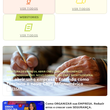
VER TODOS
VER TODOS
WEBSTORIES
VER TODOS
ABERTURA DE EMPRESA
,
ABRIR CNPJ
,
CNPJ ALFANUMÉRICO
,
EMPREENDEDORISMO
,
NOVO FORMATO DE CNPJ
,
RECEITA FEDERAL
Vai abrir uma empresa? Entenda como
funciona o novo CNPJ Alfanumérico
ACESSAR
Como ORGANIZAR sua EMPRESA. Reduzir
erros e crescer com SEGURANÇA.