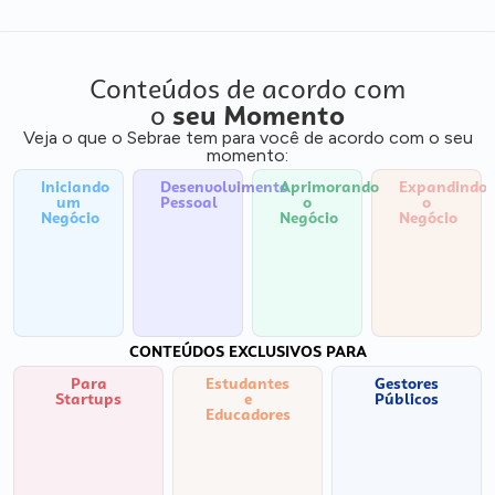
Conteúdos de acordo com
o
seu Momento
Veja o que o Sebrae tem para você de acordo com o seu
momento:
Iniciando
Desenvolvimento
Aprimorando
Expandindo
um
Pessoal
o
o
Negócio
Negócio
Negócio
CONTEÚDOS EXCLUSIVOS PARA
Para
Estudantes
Gestores
Startups
e
Públicos
Educadores