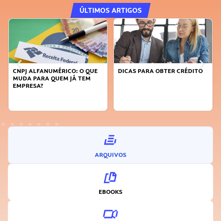
ÚLTIMOS ARTIGOS
FANUMÉRICO: O QUE
DICAS PARA OBTER CRÉDITO
FAÇA A DIFE
RA QUEM JÁ TEM
SUSTENTÁVE
A?
INOVADOR
ARQUIVOS
EBOOKS