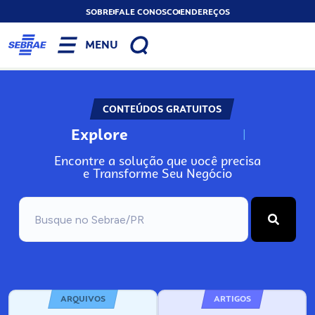
SOBRE
FALE CONOSCO
ENDEREÇOS
MENU
CONTEÚDOS GRATUITOS
Explore
N
o
s
s
o
s
A
Encontre a solução que você precisa
e Transforme Seu Negócio
ARQUIVOS
ARTIGOS