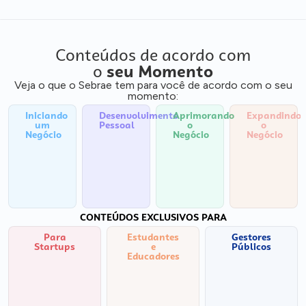
Conteúdos de acordo com
o
seu Momento
Veja o que o Sebrae tem para você de acordo com o seu
momento:
Iniciando
Desenvolvimento
Aprimorando
Expandindo
um
Pessoal
o
o
Negócio
Negócio
Negócio
CONTEÚDOS EXCLUSIVOS PARA
Para
Estudantes
Gestores
Startups
e
Públicos
Educadores