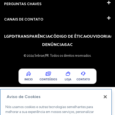
PERGUNTAS CHAVES​
CANAIS DE CONTATO
LGPD
TRANSPARÊNCIA
CÓDIGO DE ÉTICA
OUVIDORIA
DENÚNCIA
SAC
© 2024 Sebrae/PR. Todos os direitos reservados.
INICIO
CONTEÚDOS
LOJA
CONTATO
Aviso de Cookies
Nós usamos cookies e outras tecnologias semelhantes para
melhorar a sua experiência em nossos serviços, personalizar