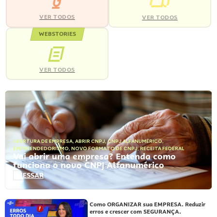
VER TODOS
VER TODOS
WEBSTORIES
VER TODOS
ABERTURA DE EMPRESA
,
ABRIR CNPJ
,
CNPJ ALFANUMÉRICO
,
EMPREENDEDORISMO
,
NOVO FORMATO DE CNPJ
,
RECEITA FEDERAL
Vai abrir uma empresa? Entenda como
funciona o novo CNPJ Alfanumérico
ACESSAR
Como ORGANIZAR sua EMPRESA. Reduzir
erros e crescer com SEGURANÇA.