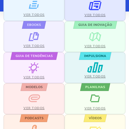
VER TODOS
VER TODOS
EBOOKS
GUIA DE INOVAÇÃO
VER TODOS
VER TODOS
GUIA DE TENDÊNCIAS
IMPULSIONA
VER TODOS
VER TODOS
MODELOS
PLANILHAS
VER TODOS
VER TODOS
PODCASTS
VÍDEOS