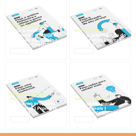
GESTÃO FINANCEIRA
Faça a análise
GESTÃO FINANCEIRA
financeira e atinja o
Faça a precificação do
ponto de equilíbrio |
seu serviço | Prompts
Prompts ChatGPT
ChatGPT
ACESSAR
ACESSAR
NEGÓCIOS
,
PROCESSOS
EMPRESARIAIS
NEGÓCIOS
,
VENDAS
Faça uma proposta
Faça ações para
comercial | Prompts
vender mais |
ChatGPT
Prompts ChatGPT
ACESSAR
ACESSAR