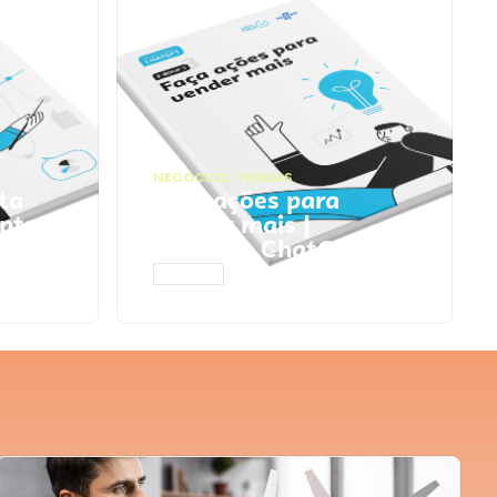
NEGÓCIOS
,
VENDAS
ta
Faça ações para
pts
vender mais |
Prompts ChatGPT
ACESSAR