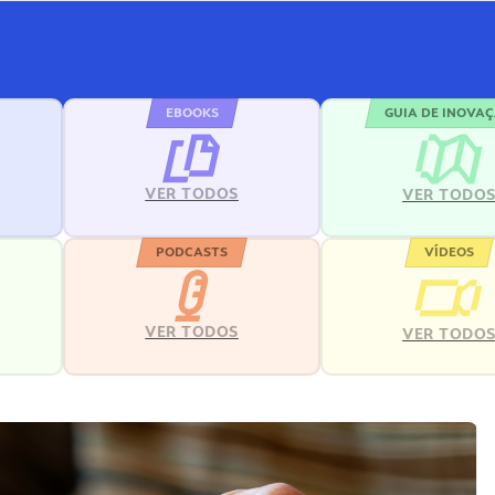
EBOOKS
GUIA DE INOVA
VER TODOS
VER TODO
PODCASTS
VÍDEOS
VER TODOS
VER TODO