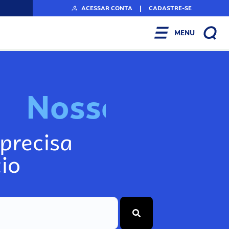
ACESSAR CONTA
|
CADASTRE-SE
MENU
N
o
s
s
o
s
I
n
f
o
precisa
io