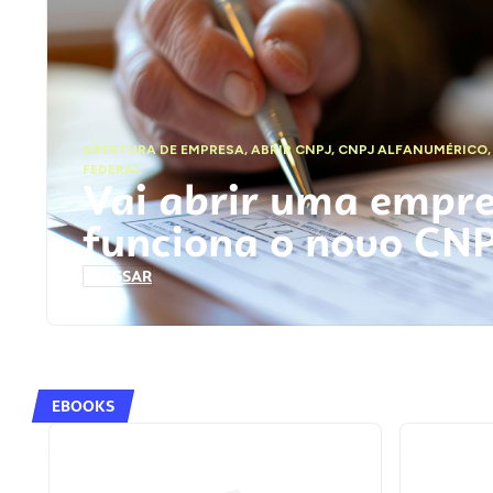
ABERTURA DE EMPRESA
,
ABRIR CNPJ
,
CNPJ ALFANUMÉRICO
FEDERAL
Vai abrir uma empr
funciona o novo CN
ACESSAR
EBOOKS