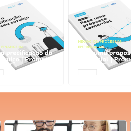
NEGÓCIOS
,
PROCESSOS
 FINANCEIRA
EMPRESARIAIS
 a precificação do
Faça uma propos
serviço | Prompts
comercial | Prom
tGPT
ChatGPT
AR
ACESSAR