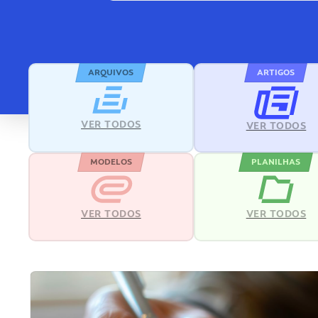
ARQUIVOS
ARTIGOS
VER TODOS
VER TODOS
MODELOS
PLANILHAS
VER TODOS
VER TODOS