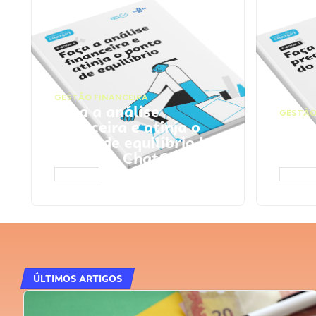
GESTÃO FINANCEIRA
Faça a análise
GESTÃO
financeira e atinja o
Faça
ponto de equilíbrio |
seu 
Prompts ChatGPT
Cha
ACESSAR
ACESS
ÚLTIMOS ARTIGOS