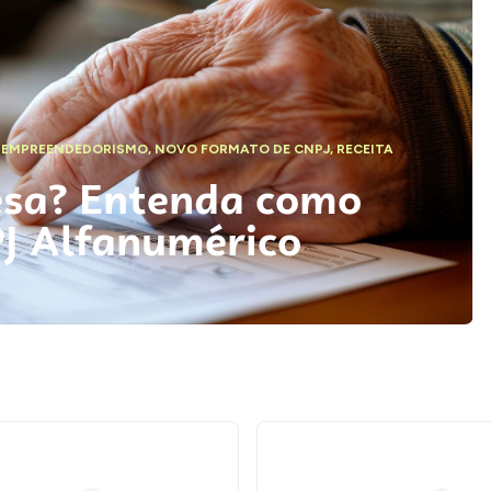
,
EMPREENDEDORISMO
,
NOVO FORMATO DE CNPJ
,
RECEITA
esa? Entenda como
PJ Alfanumérico