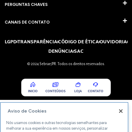
PERGUNTAS CHAVES​
CANAIS DE CONTATO
LGPD
TRANSPARÊNCIA
CÓDIGO DE ÉTICA
OUVIDORIA
DENÚNCIA
SAC
© 2024 Sebrae/PR. Todos os direitos reservados.
INICIO
CONTEÚDOS
LOJA
CONTATO
Aviso de Cookies
Nós usamos cookies e outras tecnologias semelhantes para
melhorar a sua experiência em nossos serviços, personalizar