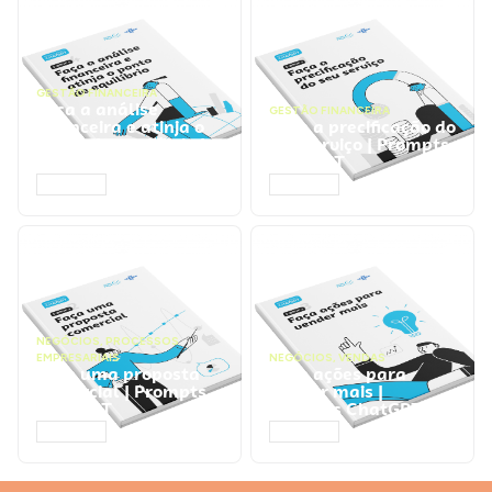
GESTÃO FINANCEIRA
Faça a análise
GESTÃO FINANCEIRA
financeira e atinja o
Faça a precificação do
ponto de equilíbrio |
seu serviço | Prompts
Prompts ChatGPT
ChatGPT
ACESSAR
ACESSAR
NEGÓCIOS
,
PROCESSOS
EMPRESARIAIS
NEGÓCIOS
,
VENDAS
Faça uma proposta
Faça ações para
comercial | Prompts
vender mais |
ChatGPT
Prompts ChatGPT
ACESSAR
ACESSAR