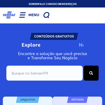
SOBRE
FALE CONOSCO
ENDEREÇOS
MENU
CONTEÚDOS GRATUITOS
Explore
N
o
s
s
o
s
P
o
Encontre a solução que você precisa
e Transforme Seu Negócio
ARQUIVOS
ARTIGOS