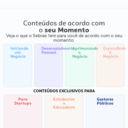
Conteúdos de acordo com
o
seu Momento
Veja o que o Sebrae tem para você de acordo com o seu
momento:
Iniciando
Desenvolvimento
Aprimorando
Expandindo
um
Pessoal
o
o
Negócio
Negócio
Negócio
CONTEÚDOS EXCLUSIVOS PARA
Para
Estudantes
Gestores
Startups
e
Públicos
Educadores