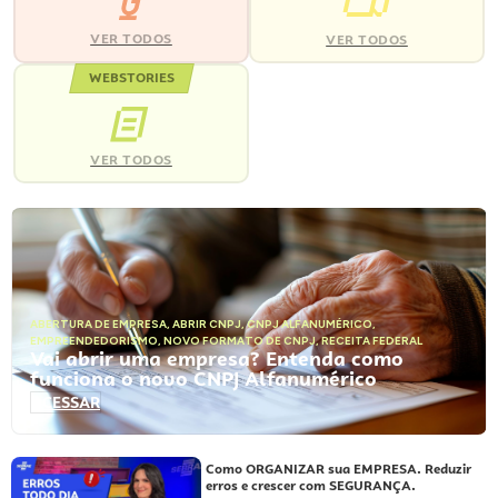
VER TODOS
VER TODOS
WEBSTORIES
VER TODOS
ABERTURA DE EMPRESA
,
ABRIR CNPJ
,
CNPJ ALFANUMÉRICO
,
EMPREENDEDORISMO
,
NOVO FORMATO DE CNPJ
,
RECEITA FEDERAL
Vai abrir uma empresa? Entenda como
funciona o novo CNPJ Alfanumérico
ACESSAR
Como ORGANIZAR sua EMPRESA. Reduzir
erros e crescer com SEGURANÇA.