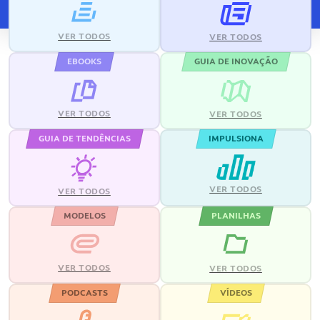
VER TODOS
VER TODOS
EBOOKS
GUIA DE INOVAÇÃO
VER TODOS
VER TODOS
GUIA DE TENDÊNCIAS
IMPULSIONA
VER TODOS
VER TODOS
MODELOS
PLANILHAS
VER TODOS
VER TODOS
PODCASTS
VÍDEOS