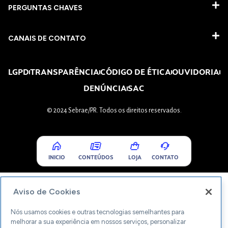
PERGUNTAS CHAVES​
CANAIS DE CONTATO
LGPD
TRANSPARÊNCIA
CÓDIGO DE ÉTICA
OUVIDORIA
DENÚNCIA
SAC
© 2024 Sebrae/PR. Todos os direitos reservados.
INICIO
CONTEÚDOS
LOJA
CONTATO
Aviso de Cookies
Nós usamos cookies e outras tecnologias semelhantes para
melhorar a sua experiência em nossos serviços, personalizar