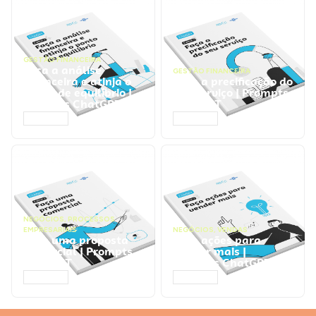
GESTÃO FINANCEIRA
Faça a análise
GESTÃO FINANCEIRA
financeira e atinja o
Faça a precificação do
ponto de equilíbrio |
seu serviço | Prompts
Prompts ChatGPT
ChatGPT
ACESSAR
ACESSAR
NEGÓCIOS
,
PROCESSOS
EMPRESARIAIS
NEGÓCIOS
,
VENDAS
Faça uma proposta
Faça ações para
comercial | Prompts
vender mais |
ChatGPT
Prompts ChatGPT
ACESSAR
ACESSAR