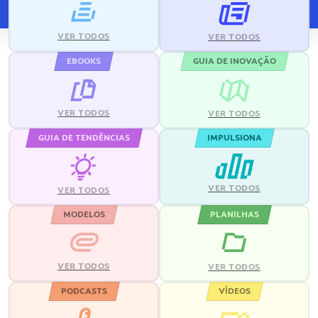
VER TODOS
VER TODOS
EBOOKS
GUIA DE INOVAÇÃO
VER TODOS
VER TODOS
GUIA DE TENDÊNCIAS
IMPULSIONA
VER TODOS
VER TODOS
MODELOS
PLANILHAS
VER TODOS
VER TODOS
PODCASTS
VÍDEOS