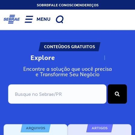
SOBRE
FALE CONOSCO
ENDEREÇOS
MENU
CONTEÚDOS GRATUITOS
Explore
N
o
s
s
o
s
A
Encontre a solução que você precisa
e Transforme Seu Negócio
ARQUIVOS
ARTIGOS