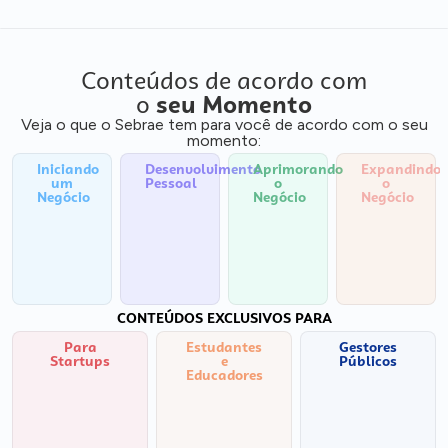
Conteúdos de acordo com
o
seu Momento
Veja o que o Sebrae tem para você de acordo com o seu
momento:
Iniciando
Desenvolvimento
Aprimorando
Expandindo
um
Pessoal
o
o
Negócio
Negócio
Negócio
CONTEÚDOS EXCLUSIVOS PARA
Para
Estudantes
Gestores
Startups
e
Públicos
Educadores