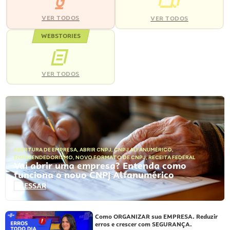
VER TODOS
VER TODOS
WEBSTORIES
VER TODOS
ABERTURA DE EMPRESA
,
ABRIR CNPJ
,
CNPJ ALFANUMÉRICO
,
EMPREENDEDORISMO
,
NOVO FORMATO DE CNPJ
,
RECEITA FEDERAL
Vai abrir uma empresa? Entenda como
funciona o novo CNPJ Alfanumérico
ACESSAR
Como ORGANIZAR sua EMPRESA. Reduzir
erros e crescer com SEGURANÇA.