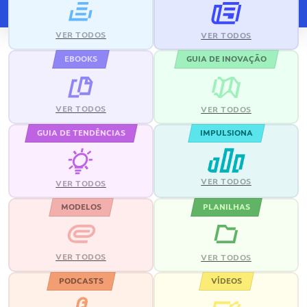
VER TODOS
VER TODOS
EBOOKS
GUIA DE INOVAÇÃO
VER TODOS
VER TODOS
GUIA DE TENDÊNCIAS
IMPULSIONA
VER TODOS
VER TODOS
MODELOS
PLANILHAS
VER TODOS
VER TODOS
PODCASTS
VÍDEOS