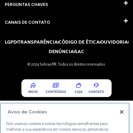
PERGUNTAS CHAVES​
CANAIS DE CONTATO
LGPD
TRANSPARÊNCIA
CÓDIGO DE ÉTICA
OUVIDORIA
DENÚNCIA
SAC
© 2024 Sebrae/PR. Todos os direitos reservados.
INICIO
CONTEÚDOS
LOJA
CONTATO
Aviso de Cookies
Nós usamos cookies e outras tecnologias semelhantes para
melhorar a sua experiência em nossos serviços, personalizar