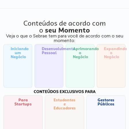
Conteúdos de acordo com
o
seu Momento
Veja o que o Sebrae tem para você de acordo com o seu
momento:
Iniciando
Desenvolvimento
Aprimorando
Expandindo
um
Pessoal
o
o
Negócio
Negócio
Negócio
CONTEÚDOS EXCLUSIVOS PARA
Para
Estudantes
Gestores
Startups
e
Públicos
Educadores