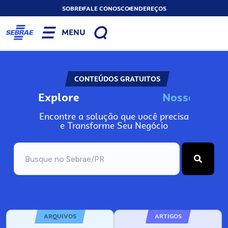
SOBRE
FALE CONOSCO
ENDEREÇOS
MENU
CONTEÚDOS GRATUITOS
Explore
N
o
s
s
o
s
I
n
f
o
Encontre a solução que você precisa
e Transforme Seu Negócio
ARQUIVOS
ARTIGOS