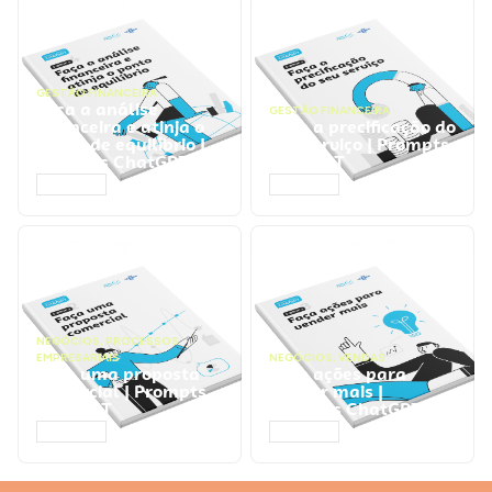
GESTÃO FINANCEIRA
Faça a análise
GESTÃO FINANCEIRA
financeira e atinja o
Faça a precificação do
ponto de equilíbrio |
seu serviço | Prompts
Prompts ChatGPT
ChatGPT
ACESSAR
ACESSAR
NEGÓCIOS
,
PROCESSOS
EMPRESARIAIS
NEGÓCIOS
,
VENDAS
Faça uma proposta
Faça ações para
comercial | Prompts
vender mais |
ChatGPT
Prompts ChatGPT
ACESSAR
ACESSAR