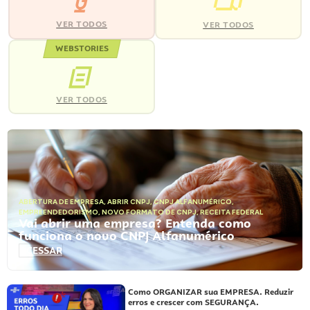
VER TODOS
VER TODOS
WEBSTORIES
VER TODOS
ABERTURA DE EMPRESA
,
ABRIR CNPJ
,
CNPJ ALFANUMÉRICO
,
EMPREENDEDORISMO
,
NOVO FORMATO DE CNPJ
,
RECEITA FEDERAL
Vai abrir uma empresa? Entenda como
funciona o novo CNPJ Alfanumérico
ACESSAR
Como ORGANIZAR sua EMPRESA. Reduzir
erros e crescer com SEGURANÇA.