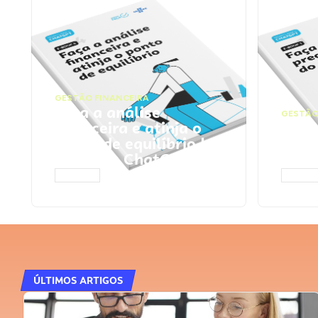
GESTÃO FINANCEIRA
Faça a análise
GESTÃO
financeira e atinja o
Faça
ponto de equilíbrio |
seu 
Prompts ChatGPT
Cha
ACESSAR
ACESS
ÚLTIMOS ARTIGOS