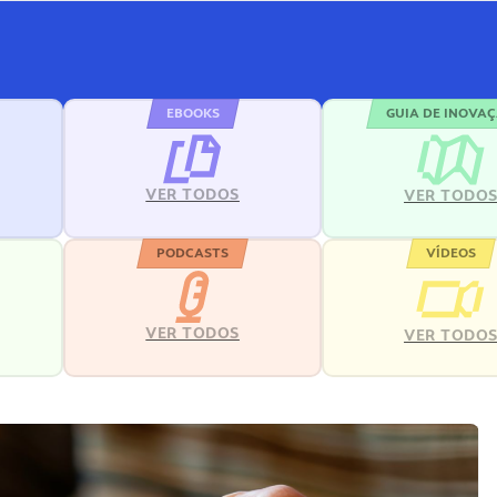
EBOOKS
GUIA DE INOVA
VER TODOS
VER TODO
PODCASTS
VÍDEOS
VER TODOS
VER TODO