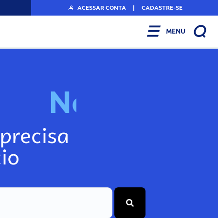
ACESSAR CONTA
|
CADASTRE-SE
MENU
N
o
s
s
o
s
P
o
precisa
io