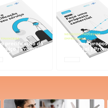
NEGÓCIOS
,
PROCESSOS
 FINANCEIRA
EMPRESARIAIS
 a precificação do
Faça uma propos
serviço | Prompts
comercial | Prom
tGPT
ChatGPT
AR
ACESSAR