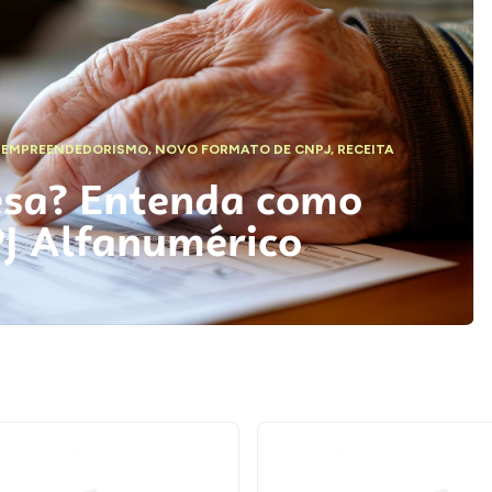
,
EMPREENDEDORISMO
,
NOVO FORMATO DE CNPJ
,
RECEITA
esa? Entenda como
PJ Alfanumérico