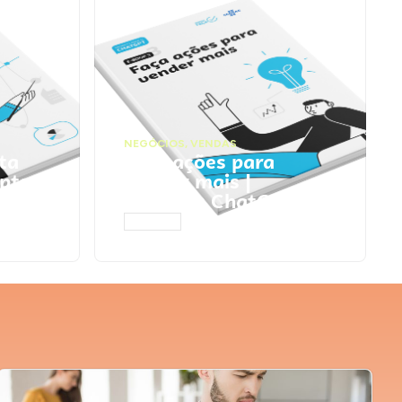
NEGÓCIOS
,
VENDAS
ta
Faça ações para
pts
vender mais |
Prompts ChatGPT
ACESSAR