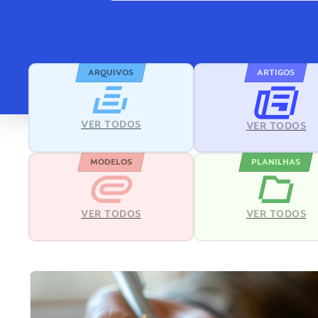
ARQUIVOS
ARTIGOS
VER TODOS
VER TODOS
MODELOS
PLANILHAS
VER TODOS
VER TODOS