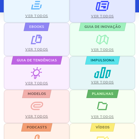
VER TODOS
VER TODOS
EBOOKS
GUIA DE INOVAÇÃO
VER TODOS
VER TODOS
GUIA DE TENDÊNCIAS
IMPULSIONA
VER TODOS
VER TODOS
MODELOS
PLANILHAS
VER TODOS
VER TODOS
PODCASTS
VÍDEOS