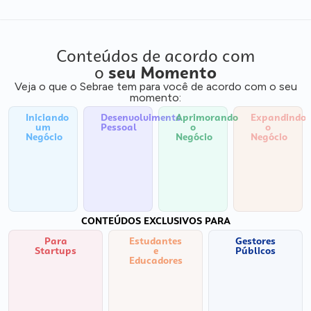
Conteúdos de acordo com
o
seu Momento
Veja o que o Sebrae tem para você de acordo com o seu
momento:
Iniciando
Desenvolvimento
Aprimorando
Expandindo
um
Pessoal
o
o
Negócio
Negócio
Negócio
CONTEÚDOS EXCLUSIVOS PARA
Para
Estudantes
Gestores
Startups
e
Públicos
Educadores