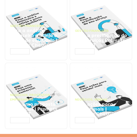
GESTÃO FINANCEIRA
Faça a análise
GESTÃO FINANCEIRA
financeira e atinja o
Faça a precificação do
ponto de equilíbrio |
seu serviço | Prompts
Prompts ChatGPT
ChatGPT
ACESSAR
ACESSAR
NEGÓCIOS
,
PROCESSOS
EMPRESARIAIS
NEGÓCIOS
,
VENDAS
Faça uma proposta
Faça ações para
comercial | Prompts
vender mais |
ChatGPT
Prompts ChatGPT
ACESSAR
ACESSAR