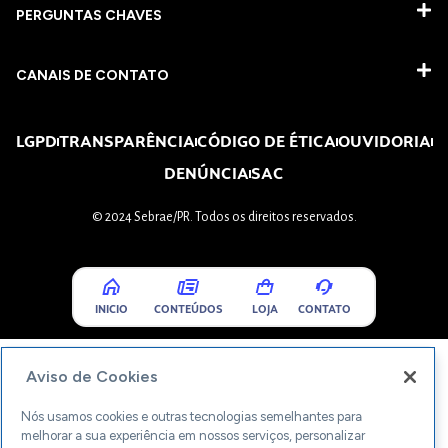
PERGUNTAS CHAVES​
CANAIS DE CONTATO
LGPD
TRANSPARÊNCIA
CÓDIGO DE ÉTICA
OUVIDORIA
DENÚNCIA
SAC
© 2024 Sebrae/PR. Todos os direitos reservados.
INICIO
CONTEÚDOS
LOJA
CONTATO
Aviso de Cookies
Nós usamos cookies e outras tecnologias semelhantes para
melhorar a sua experiência em nossos serviços, personalizar