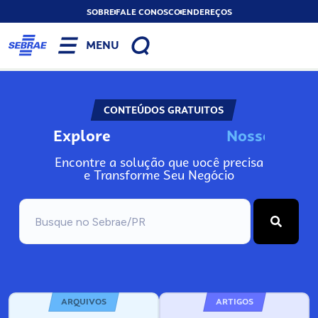
SOBRE
FALE CONOSCO
ENDEREÇOS
MENU
CONTEÚDOS GRATUITOS
Explore
N
o
s
s
o
s
I
n
f
o
Encontre a solução que você precisa
e Transforme Seu Negócio
ARQUIVOS
ARTIGOS