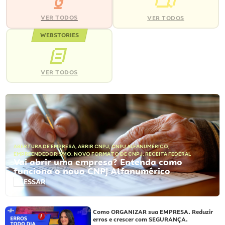
VER TODOS
VER TODOS
WEBSTORIES
VER TODOS
ABERTURA DE EMPRESA
,
ABRIR CNPJ
,
CNPJ ALFANUMÉRICO
,
EMPREENDEDORISMO
,
NOVO FORMATO DE CNPJ
,
RECEITA FEDERAL
Vai abrir uma empresa? Entenda como
funciona o novo CNPJ Alfanumérico
ACESSAR
Como ORGANIZAR sua EMPRESA. Reduzir
erros e crescer com SEGURANÇA.