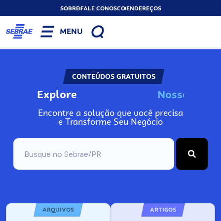
SOBRE
FALE CONOSCO
ENDEREÇOS
MENU
CONTEÚDOS GRATUITOS
Explore
N
o
s
s
o
s
A
Encontre a solução que você precisa
e Transforme Seu Negócio
ARQUIVOS
ARTIGOS