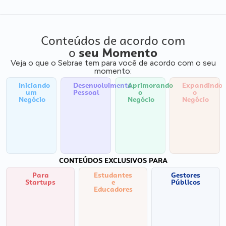
Conteúdos de acordo com
o
seu Momento
Veja o que o Sebrae tem para você de acordo com o seu
momento:
Iniciando
Desenvolvimento
Aprimorando
Expandindo
um
Pessoal
o
o
Negócio
Negócio
Negócio
CONTEÚDOS EXCLUSIVOS PARA
Para
Estudantes
Gestores
Startups
e
Públicos
Educadores