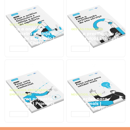
GESTÃO FINANCEIRA
Faça a análise
GESTÃO FINANCEIRA
financeira e atinja o
Faça a precificação do
ponto de equilíbrio |
seu serviço | Prompts
Prompts ChatGPT
ChatGPT
ACESSAR
ACESSAR
NEGÓCIOS
,
PROCESSOS
EMPRESARIAIS
NEGÓCIOS
,
VENDAS
Faça uma proposta
Faça ações para
comercial | Prompts
vender mais |
ChatGPT
Prompts ChatGPT
ACESSAR
ACESSAR