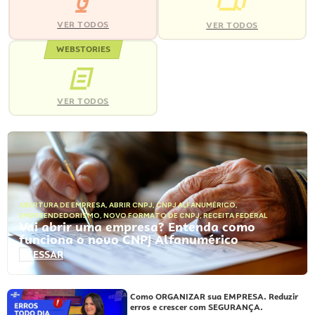
VER TODOS
VER TODOS
WEBSTORIES
VER TODOS
ABERTURA DE EMPRESA
,
ABRIR CNPJ
,
CNPJ ALFANUMÉRICO
,
EMPREENDEDORISMO
,
NOVO FORMATO DE CNPJ
,
RECEITA FEDERAL
Vai abrir uma empresa? Entenda como
funciona o novo CNPJ Alfanumérico
ACESSAR
Como ORGANIZAR sua EMPRESA. Reduzir
erros e crescer com SEGURANÇA.