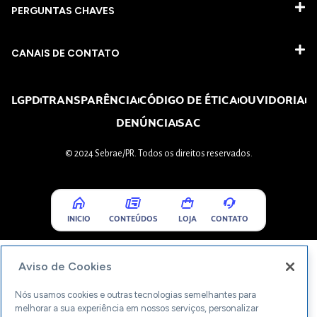
PERGUNTAS CHAVES​
CANAIS DE CONTATO
LGPD
TRANSPARÊNCIA
CÓDIGO DE ÉTICA
OUVIDORIA
DENÚNCIA
SAC
© 2024 Sebrae/PR. Todos os direitos reservados.
INICIO
CONTEÚDOS
LOJA
CONTATO
Aviso de Cookies
Nós usamos cookies e outras tecnologias semelhantes para
melhorar a sua experiência em nossos serviços, personalizar