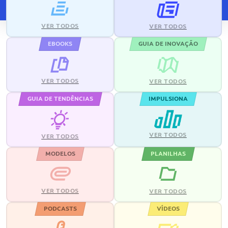
VER TODOS
VER TODOS
EBOOKS
GUIA DE INOVAÇÃO
VER TODOS
VER TODOS
GUIA DE TENDÊNCIAS
IMPULSIONA
VER TODOS
VER TODOS
MODELOS
PLANILHAS
VER TODOS
VER TODOS
PODCASTS
VÍDEOS