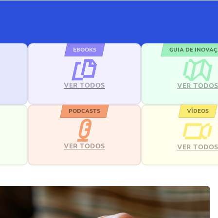
EBOOKS
GUIA DE INOVA
VER TODOS
VER TODO
PODCASTS
VÍDEOS
VER TODOS
VER TODO