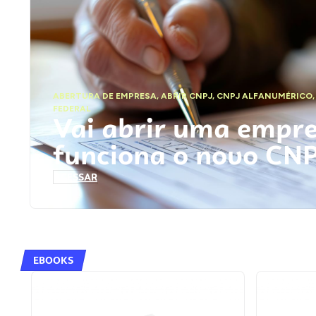
ABERTURA DE EMPRESA
,
ABRIR CNPJ
,
CNPJ ALFANUMÉRICO
FEDERAL
Vai abrir uma empr
funciona o novo CN
ACESSAR
EBOOKS