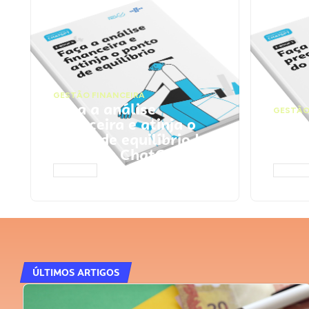
GESTÃO FINANCEIRA
Faça a análise
GESTÃO
financeira e atinja o
Faça
ponto de equilíbrio |
seu 
Prompts ChatGPT
Cha
ACESSAR
ACESS
ÚLTIMOS ARTIGOS