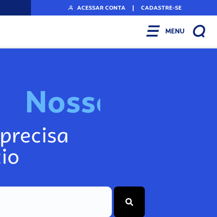
ACESSAR CONTA
|
CADASTRE-SE
MENU
N
o
s
s
o
s
I
n
f
precisa
io