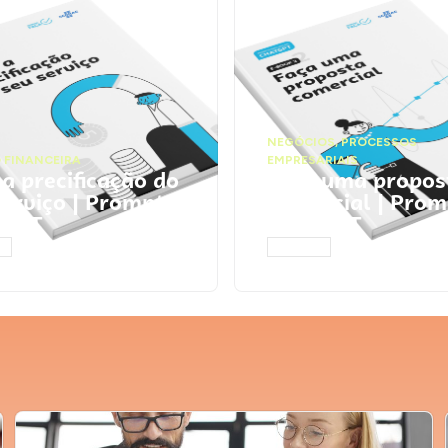
NEGÓCIOS
,
PROCESSOS
 FINANCEIRA
EMPRESARIAIS
 a precificação do
Faça uma propos
serviço | Prompts
comercial | Prom
tGPT
ChatGPT
AR
ACESSAR