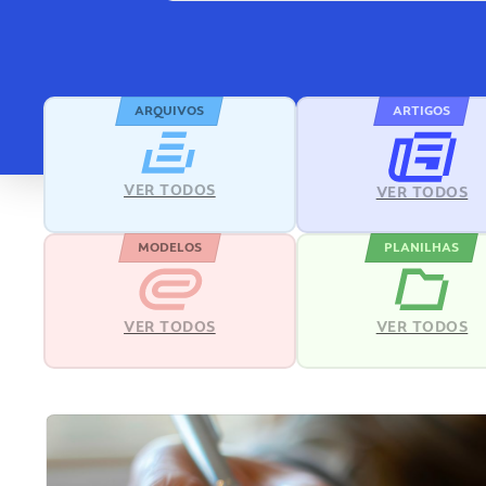
ARQUIVOS
ARTIGOS
VER TODOS
VER TODOS
MODELOS
PLANILHAS
VER TODOS
VER TODOS