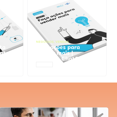
NEGÓCIOS
,
VENDAS
ta
Faça ações para
pts
vender mais |
Prompts ChatGPT
ACESSAR