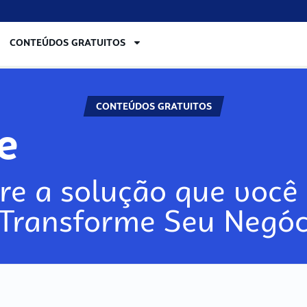
CONTEÚDOS GRATUITOS
CONTEÚDOS GRATUITOS
lore
re a solução que você 
 Transforme Seu Negóc