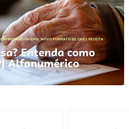
,
EMPREENDEDORISMO
,
NOVO FORMATO DE CNPJ
,
RECEITA
esa? Entenda como
PJ Alfanumérico