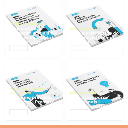
GESTÃO FINANCEIRA
Faça a análise
GESTÃO FINANCEIRA
financeira e atinja o
Faça a precificação do
ponto de equilíbrio |
seu serviço | Prompts
Prompts ChatGPT
ChatGPT
ACESSAR
ACESSAR
NEGÓCIOS
,
PROCESSOS
EMPRESARIAIS
NEGÓCIOS
,
VENDAS
Faça uma proposta
Faça ações para
comercial | Prompts
vender mais |
ChatGPT
Prompts ChatGPT
ACESSAR
ACESSAR