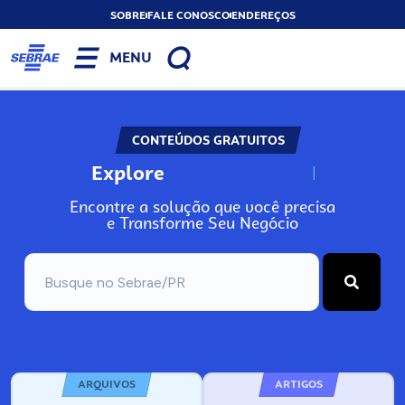
SOBRE
FALE CONOSCO
ENDEREÇOS
MENU
CONTEÚDOS GRATUITOS
Explore
N
o
s
s
o
s
A
Encontre a solução que você precisa
e Transforme Seu Negócio
ARQUIVOS
ARTIGOS