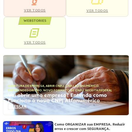
VER TODOS
VER TODOS
WEBSTORIES
VER TODOS
ABERTURA DE EMPRESA
,
ABRIR CNPJ
,
CNPJ ALFANUMÉRICO
,
EMPREENDEDORISMO
,
NOVO FORMATO DE CNPJ
,
RECEITA FEDERAL
Vai abrir uma empresa? Entenda como
funciona o novo CNPJ Alfanumérico
ACESSAR
Como ORGANIZAR sua EMPRESA. Reduzir
erros e crescer com SEGURANÇA.