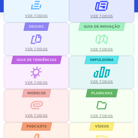
VER TODOS
VER TODOS
EBOOKS
GUIA DE INOVAÇÃO
VER TODOS
VER TODOS
GUIA DE TENDÊNCIAS
IMPULSIONA
VER TODOS
VER TODOS
MODELOS
PLANILHAS
VER TODOS
VER TODOS
PODCASTS
VÍDEOS