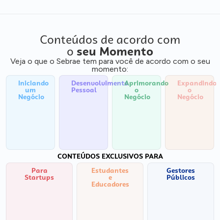
Conteúdos de acordo com
o
seu Momento
Veja o que o Sebrae tem para você de acordo com o seu
momento:
Iniciando
Desenvolvimento
Aprimorando
Expandindo
um
Pessoal
o
o
Negócio
Negócio
Negócio
CONTEÚDOS EXCLUSIVOS PARA
Para
Estudantes
Gestores
Startups
e
Públicos
Educadores