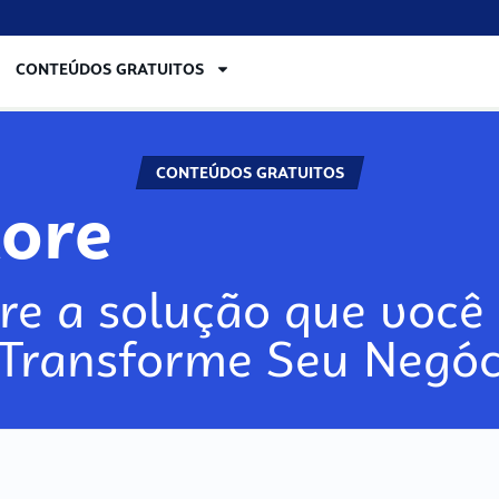
CONTEÚDOS GRATUITOS
CONTEÚDOS GRATUITOS
lore
re a solução que você 
 Transforme Seu Negóc