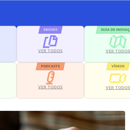
EBOOKS
GUIA DE INOVA
VER TODOS
VER TODO
PODCASTS
VÍDEOS
VER TODOS
VER TODO