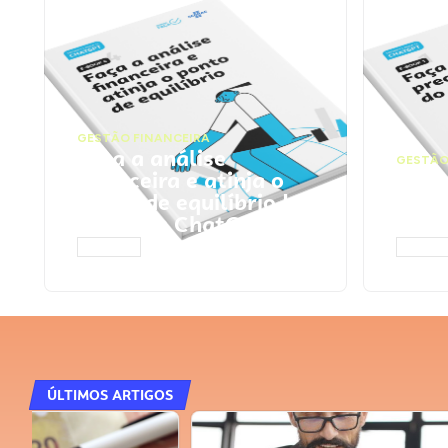
GESTÃO FINANCEIRA
Faça a análise
GESTÃO
financeira e atinja o
Faça
ponto de equilíbrio |
seu 
Prompts ChatGPT
Cha
ACESSAR
ACESS
ÚLTIMOS ARTIGOS