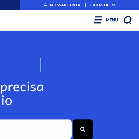
ACESSAR CONTA
|
CADASTRE-SE
MENU
N
o
s
s
o
s
A
r
precisa
io