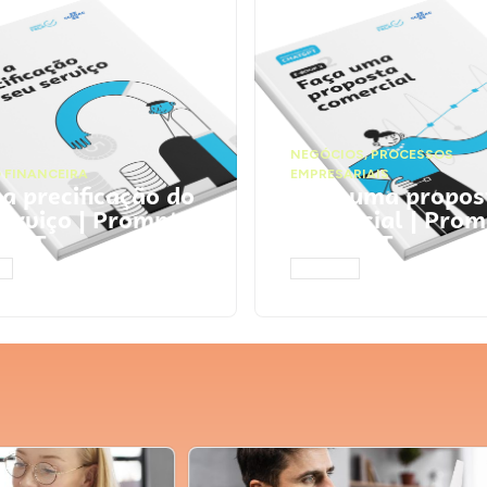
NEGÓCIOS
,
PROCESSOS
 FINANCEIRA
EMPRESARIAIS
 a precificação do
Faça uma propos
serviço | Prompts
comercial | Prom
tGPT
ChatGPT
AR
ACESSAR