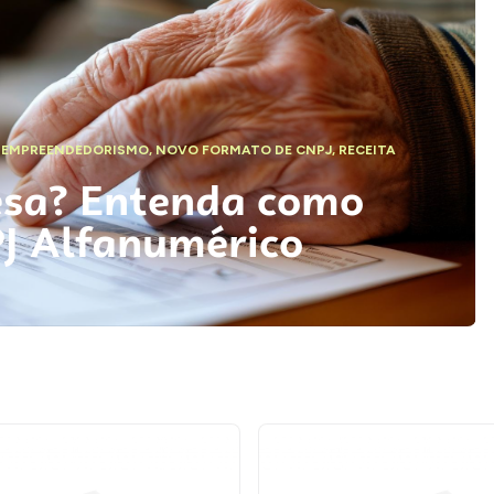
,
EMPREENDEDORISMO
,
NOVO FORMATO DE CNPJ
,
RECEITA
esa? Entenda como
PJ Alfanumérico