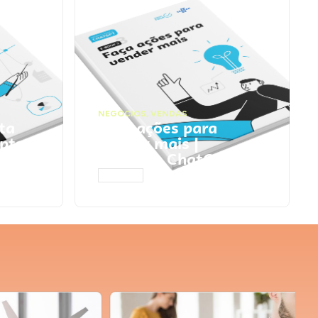
NEGÓCIOS
,
VENDAS
ta
Faça ações para
pts
vender mais |
Prompts ChatGPT
ACESSAR