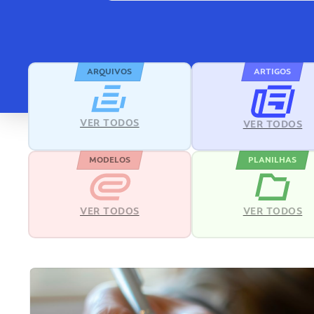
ARQUIVOS
ARTIGOS
VER TODOS
VER TODOS
MODELOS
PLANILHAS
VER TODOS
VER TODOS