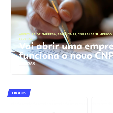
ABERTURA DE EMPRESA
,
ABRIR CNPJ
,
CNPJ ALFANUMÉRICO
FEDERAL
Vai abrir uma empr
funciona o novo CN
ACESSAR
EBOOKS