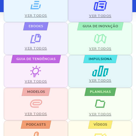
VER TODOS
VER TODOS
EBOOKS
GUIA DE INOVAÇÃO
VER TODOS
VER TODOS
GUIA DE TENDÊNCIAS
IMPULSIONA
VER TODOS
VER TODOS
MODELOS
PLANILHAS
VER TODOS
VER TODOS
PODCASTS
VÍDEOS