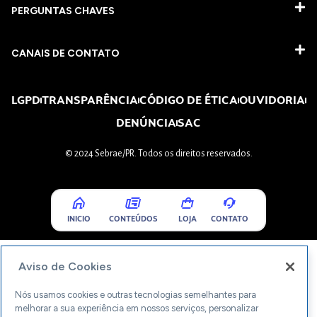
PERGUNTAS CHAVES​
CANAIS DE CONTATO
LGPD
TRANSPARÊNCIA
CÓDIGO DE ÉTICA
OUVIDORIA
DENÚNCIA
SAC
© 2024 Sebrae/PR. Todos os direitos reservados.
INICIO
CONTEÚDOS
LOJA
CONTATO
Aviso de Cookies
Nós usamos cookies e outras tecnologias semelhantes para
melhorar a sua experiência em nossos serviços, personalizar