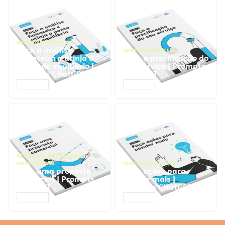
GESTÃO FINANCEIRA
Faça a análise
GESTÃO FINANCEIRA
financeira e atinja o
Faça a precificação do
ponto de equilíbrio |
seu serviço | Prompts
Prompts ChatGPT
ChatGPT
ACESSAR
ACESSAR
NEGÓCIOS
,
PROCESSOS
EMPRESARIAIS
NEGÓCIOS
,
VENDAS
Faça uma proposta
Faça ações para
comercial | Prompts
vender mais |
ChatGPT
Prompts ChatGPT
ACESSAR
ACESSAR