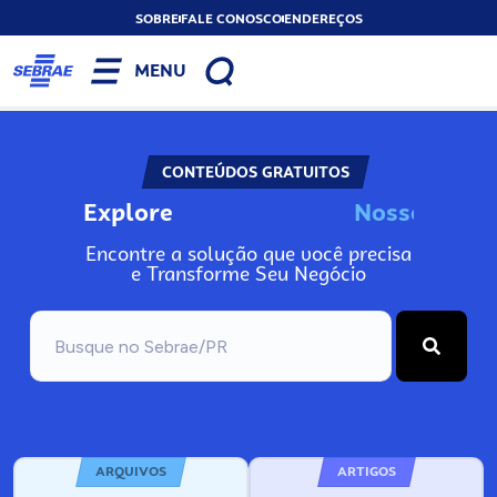
SOBRE
FALE CONOSCO
ENDEREÇOS
MENU
CONTEÚDOS GRATUITOS
Explore
N
o
s
s
o
s
I
n
f
o
Encontre a solução que você precisa
e Transforme Seu Negócio
ARQUIVOS
ARTIGOS