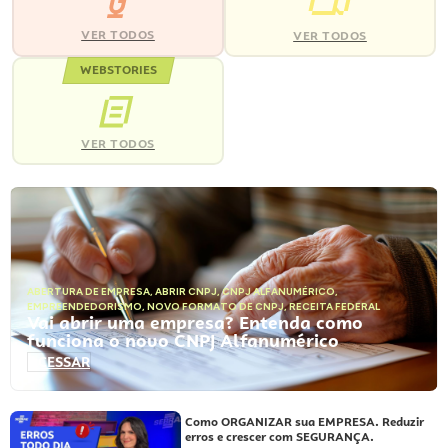
VER TODOS
VER TODOS
WEBSTORIES
VER TODOS
ABERTURA DE EMPRESA
,
ABRIR CNPJ
,
CNPJ ALFANUMÉRICO
,
EMPREENDEDORISMO
,
NOVO FORMATO DE CNPJ
,
RECEITA FEDERAL
Vai abrir uma empresa? Entenda como
funciona o novo CNPJ Alfanumérico
ACESSAR
Como ORGANIZAR sua EMPRESA. Reduzir
erros e crescer com SEGURANÇA.