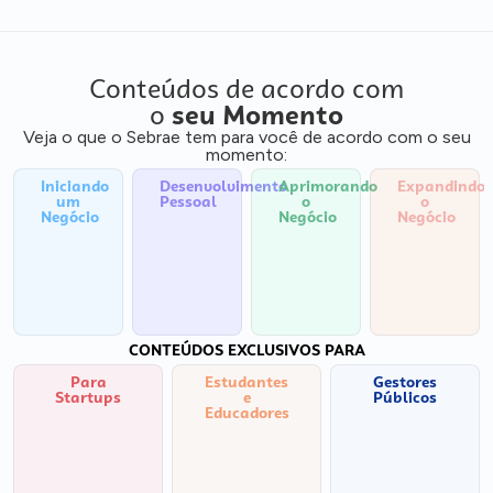
Conteúdos de acordo com
o
seu Momento
Veja o que o Sebrae tem para você de acordo com o seu
momento:
Iniciando
Desenvolvimento
Aprimorando
Expandindo
um
Pessoal
o
o
Negócio
Negócio
Negócio
CONTEÚDOS EXCLUSIVOS PARA
Para
Estudantes
Gestores
Startups
e
Públicos
Educadores