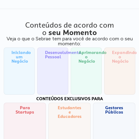
Conteúdos de acordo com
o
seu Momento
Veja o que o Sebrae tem para você de acordo com o seu
momento:
Iniciando
Desenvolvimento
Aprimorando
Expandindo
um
Pessoal
o
o
Negócio
Negócio
Negócio
CONTEÚDOS EXCLUSIVOS PARA
Para
Estudantes
Gestores
Startups
e
Públicos
Educadores