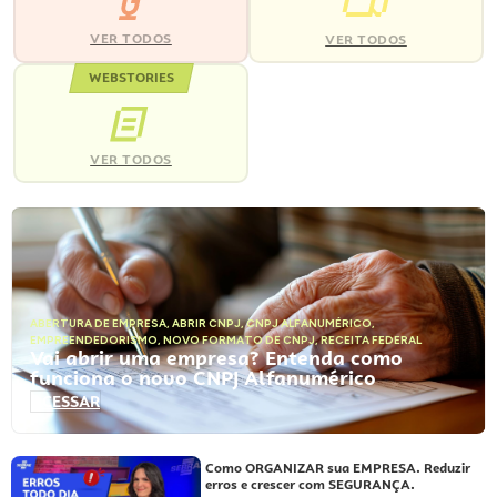
VER TODOS
VER TODOS
WEBSTORIES
VER TODOS
ABERTURA DE EMPRESA
,
ABRIR CNPJ
,
CNPJ ALFANUMÉRICO
,
EMPREENDEDORISMO
,
NOVO FORMATO DE CNPJ
,
RECEITA FEDERAL
Vai abrir uma empresa? Entenda como
funciona o novo CNPJ Alfanumérico
ACESSAR
Como ORGANIZAR sua EMPRESA. Reduzir
erros e crescer com SEGURANÇA.