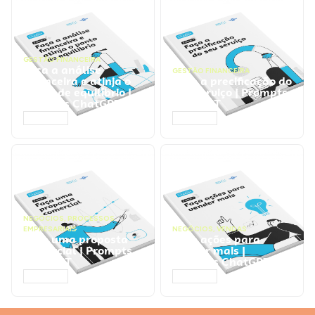
GESTÃO FINANCEIRA
Faça a análise
GESTÃO FINANCEIRA
financeira e atinja o
Faça a precificação do
ponto de equilíbrio |
seu serviço | Prompts
Prompts ChatGPT
ChatGPT
ACESSAR
ACESSAR
NEGÓCIOS
,
PROCESSOS
EMPRESARIAIS
NEGÓCIOS
,
VENDAS
Faça uma proposta
Faça ações para
comercial | Prompts
vender mais |
ChatGPT
Prompts ChatGPT
ACESSAR
ACESSAR