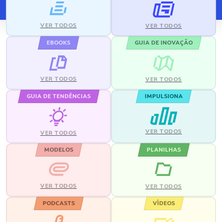
VER TODOS
VER TODOS
EBOOKS
GUIA DE INOVAÇÃO
VER TODOS
VER TODOS
GUIA DE TENDÊNCIAS
IMPULSIONA
VER TODOS
VER TODOS
MODELOS
PLANILHAS
VER TODOS
VER TODOS
PODCASTS
VÍDEOS