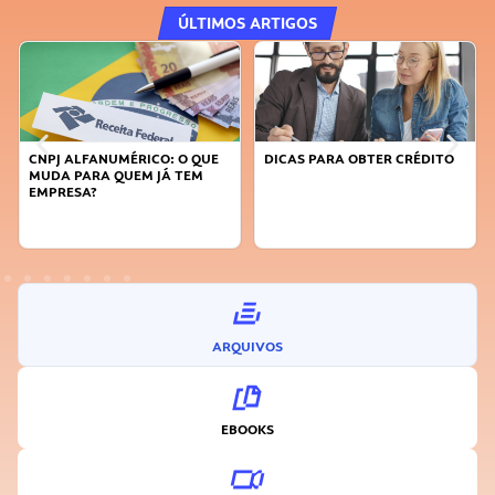
ÚLTIMOS ARTIGOS
: O QUE
DICAS PARA OBTER CRÉDITO
FAÇA A DIFERENÇA: SEJA
 TEM
SUSTENTÁVEL, SEJA
INOVADOR
ARQUIVOS
EBOOKS