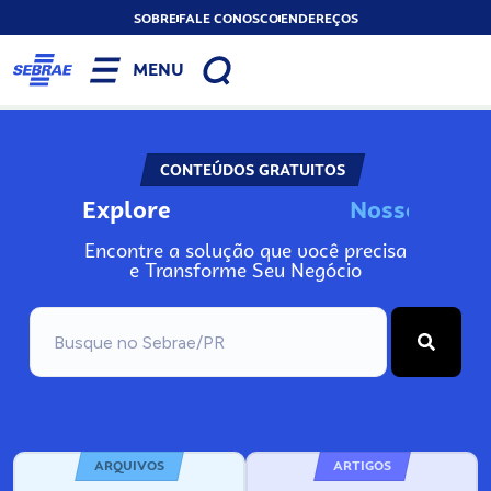
SOBRE
FALE CONOSCO
ENDEREÇOS
MENU
CONTEÚDOS GRATUITOS
Explore
N
o
s
s
o
s
A
Encontre a solução que você precisa
e Transforme Seu Negócio
ARQUIVOS
ARTIGOS