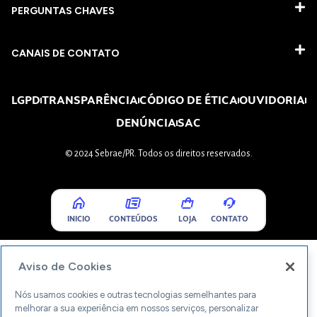
PERGUNTAS CHAVES​
CANAIS DE CONTATO
LGPD
TRANSPARÊNCIA
CÓDIGO DE ÉTICA
OUVIDORIA
DENÚNCIA
SAC
© 2024 Sebrae/PR. Todos os direitos reservados.
INICIO
CONTEÚDOS
LOJA
CONTATO
Aviso de Cookies
Nós usamos cookies e outras tecnologias semelhantes para
melhorar a sua experiência em nossos serviços, personalizar