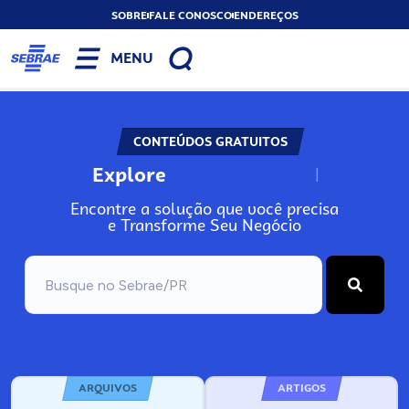
SOBRE
FALE CONOSCO
ENDEREÇOS
MENU
CONTEÚDOS GRATUITOS
Explore
N
o
s
s
o
s
A
Encontre a solução que você precisa
e Transforme Seu Negócio
ARQUIVOS
ARTIGOS