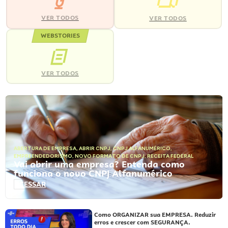
VER TODOS
VER TODOS
WEBSTORIES
VER TODOS
ABERTURA DE EMPRESA
,
ABRIR CNPJ
,
CNPJ ALFANUMÉRICO
,
EMPREENDEDORISMO
,
NOVO FORMATO DE CNPJ
,
RECEITA FEDERAL
Vai abrir uma empresa? Entenda como
funciona o novo CNPJ Alfanumérico
ACESSAR
Como ORGANIZAR sua EMPRESA. Reduzir
erros e crescer com SEGURANÇA.