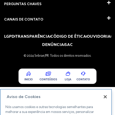
PERGUNTAS CHAVES​
CANAIS DE CONTATO
LGPD
TRANSPARÊNCIA
CÓDIGO DE ÉTICA
OUVIDORIA
DENÚNCIA
SAC
© 2024 Sebrae/PR. Todos os direitos reservados.
INICIO
CONTEÚDOS
LOJA
CONTATO
Aviso de Cookies
Nós usamos cookies e outras tecnologias semelhantes para
melhorar a sua experiência em nossos serviços, personalizar