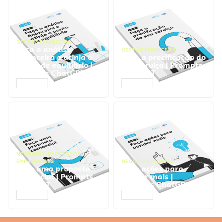
GESTÃO FINANCEIRA
Faça a análise
GESTÃO FINANCEIRA
financeira e atinja o
Faça a precificação do
ponto de equilíbrio |
seu serviço | Prompts
Prompts ChatGPT
ChatGPT
ACESSAR
ACESSAR
NEGÓCIOS
,
PROCESSOS
EMPRESARIAIS
NEGÓCIOS
,
VENDAS
Faça uma proposta
Faça ações para
comercial | Prompts
vender mais |
ChatGPT
Prompts ChatGPT
ACESSAR
ACESSAR