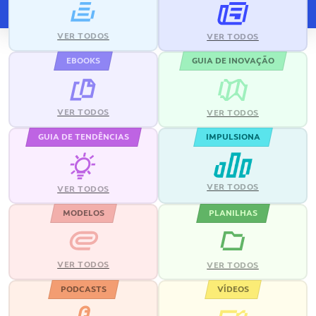
VER TODOS
VER TODOS
EBOOKS
GUIA DE INOVAÇÃO
VER TODOS
VER TODOS
GUIA DE TENDÊNCIAS
IMPULSIONA
VER TODOS
VER TODOS
MODELOS
PLANILHAS
VER TODOS
VER TODOS
PODCASTS
VÍDEOS