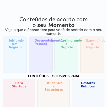
Conteúdos de acordo com
o
seu Momento
Veja o que o Sebrae tem para você de acordo com o seu
momento:
Iniciando
Desenvolvimento
Aprimorando
Expandindo
um
Pessoal
o
o
Negócio
Negócio
Negócio
CONTEÚDOS EXCLUSIVOS PARA
Para
Estudantes
Gestores
Startups
e
Públicos
Educadores