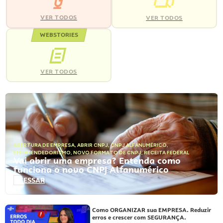
VER TODOS
VER TODOS
WEBSTORIES
VER TODOS
ABERTURA DE EMPRESA
,
ABRIR CNPJ
,
CNPJ ALFANUMÉRICO
,
EMPREENDEDORISMO
,
NOVO FORMATO DE CNPJ
,
RECEITA FEDERAL
Vai abrir uma empresa? Entenda como
funciona o novo CNPJ Alfanumérico
ACESSAR
Como ORGANIZAR sua EMPRESA. Reduzir
erros e crescer com SEGURANÇA.