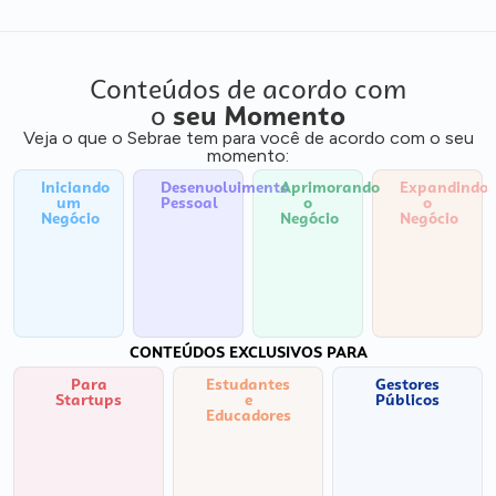
Conteúdos de acordo com
o
seu Momento
Veja o que o Sebrae tem para você de acordo com o seu
momento:
Iniciando
Desenvolvimento
Aprimorando
Expandindo
um
Pessoal
o
o
Negócio
Negócio
Negócio
CONTEÚDOS EXCLUSIVOS PARA
Para
Estudantes
Gestores
Startups
e
Públicos
Educadores