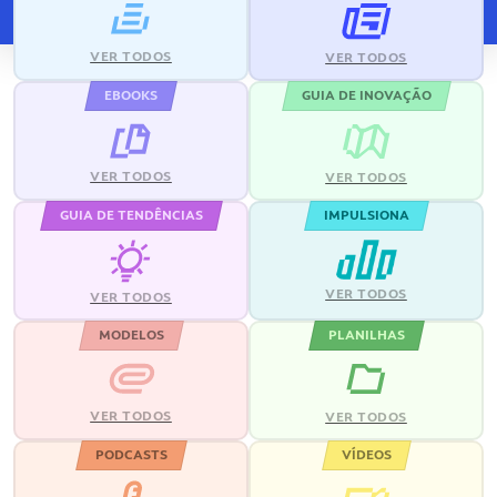
VER TODOS
VER TODOS
EBOOKS
GUIA DE INOVAÇÃO
VER TODOS
VER TODOS
GUIA DE TENDÊNCIAS
IMPULSIONA
VER TODOS
VER TODOS
MODELOS
PLANILHAS
VER TODOS
VER TODOS
PODCASTS
VÍDEOS