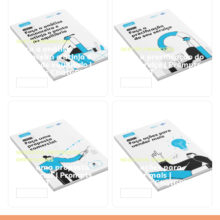
GESTÃO FINANCEIRA
Faça a análise
GESTÃO FINANCEIRA
financeira e atinja o
Faça a precificação do
ponto de equilíbrio |
seu serviço | Prompts
Prompts ChatGPT
ChatGPT
ACESSAR
ACESSAR
NEGÓCIOS
,
PROCESSOS
EMPRESARIAIS
NEGÓCIOS
,
VENDAS
Faça uma proposta
Faça ações para
comercial | Prompts
vender mais |
ChatGPT
Prompts ChatGPT
ACESSAR
ACESSAR