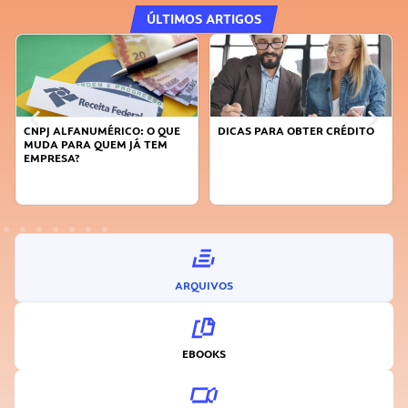
ÚLTIMOS ARTIGOS
ALFANUMÉRICO: O QUE
DICAS PARA OBTER CRÉDITO
FAÇA A D
 PARA QUEM JÁ TEM
SUSTENTÁ
ESA?
INOVADO
ARQUIVOS
EBOOKS