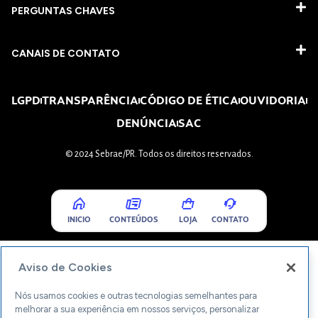
PERGUNTAS CHAVES​
CANAIS DE CONTATO
LGPD
TRANSPARÊNCIA
CÓDIGO DE ÉTICA
OUVIDORIA
DENÚNCIA
SAC
© 2024 Sebrae/PR. Todos os direitos reservados.
INICIO
CONTEÚDOS
LOJA
CONTATO
Aviso de Cookies
Nós usamos cookies e outras tecnologias semelhantes para
melhorar a sua experiência em nossos serviços, personalizar