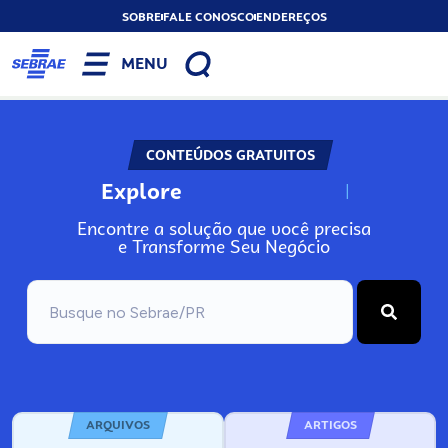
SOBRE
FALE CONOSCO
ENDEREÇOS
MENU
CONTEÚDOS GRATUITOS
Explore
N
o
s
s
o
s
A
Encontre a solução que você precisa
e Transforme Seu Negócio
ARQUIVOS
ARTIGOS