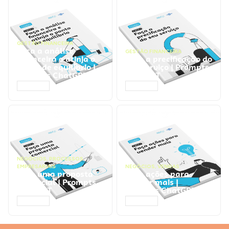
GESTÃO FINANCEIRA
Faça a análise
GESTÃO FINANCEIRA
financeira e atinja o
Faça a precificação do
ponto de equilíbrio |
seu serviço | Prompts
Prompts ChatGPT
ChatGPT
ACESSAR
ACESSAR
NEGÓCIOS
,
PROCESSOS
EMPRESARIAIS
NEGÓCIOS
,
VENDAS
Faça uma proposta
Faça ações para
comercial | Prompts
vender mais |
ChatGPT
Prompts ChatGPT
ACESSAR
ACESSAR