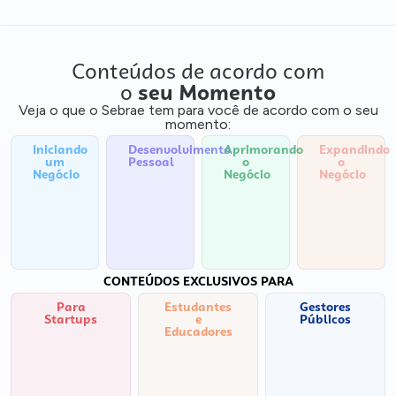
Conteúdos de acordo com
o
seu Momento
Veja o que o Sebrae tem para você de acordo com o seu
momento:
Iniciando
Desenvolvimento
Aprimorando
Expandindo
um
Pessoal
o
o
Negócio
Negócio
Negócio
CONTEÚDOS EXCLUSIVOS PARA
Para
Estudantes
Gestores
Startups
e
Públicos
Educadores