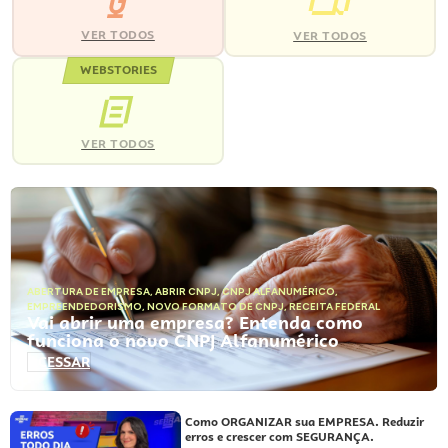
VER TODOS
VER TODOS
WEBSTORIES
VER TODOS
ABERTURA DE EMPRESA
,
ABRIR CNPJ
,
CNPJ ALFANUMÉRICO
,
EMPREENDEDORISMO
,
NOVO FORMATO DE CNPJ
,
RECEITA FEDERAL
Vai abrir uma empresa? Entenda como
funciona o novo CNPJ Alfanumérico
ACESSAR
Como ORGANIZAR sua EMPRESA. Reduzir
erros e crescer com SEGURANÇA.