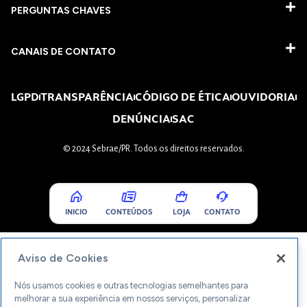
PERGUNTAS CHAVES​
CANAIS DE CONTATO
LGPD
TRANSPARÊNCIA
CÓDIGO DE ÉTICA
OUVIDORIA
DENÚNCIA
SAC
© 2024 Sebrae/PR. Todos os direitos reservados.
INICIO
CONTEÚDOS
LOJA
CONTATO
Aviso de Cookies
Nós usamos cookies e outras tecnologias semelhantes para
melhorar a sua experiência em nossos serviços, personalizar