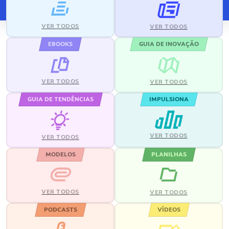
VER TODOS
VER TODOS
EBOOKS
GUIA DE INOVAÇÃO
VER TODOS
VER TODOS
GUIA DE TENDÊNCIAS
IMPULSIONA
VER TODOS
VER TODOS
MODELOS
PLANILHAS
VER TODOS
VER TODOS
PODCASTS
VÍDEOS