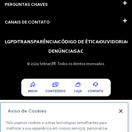
PERGUNTAS CHAVES​
CANAIS DE CONTATO
LGPD
TRANSPARÊNCIA
CÓDIGO DE ÉTICA
OUVIDORIA
DENÚNCIA
SAC
© 2024 Sebrae/PR. Todos os direitos reservados.
INICIO
CONTEÚDOS
LOJA
CONTATO
Aviso de Cookies
Nós usamos cookies e outras tecnologias semelhantes para
melhorar a sua experiência em nossos serviços, personalizar