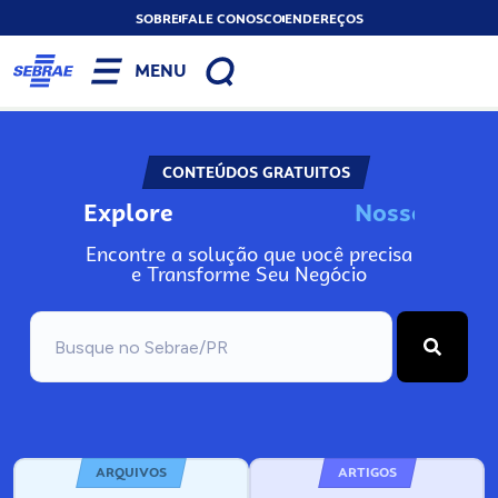
SOBRE
FALE CONOSCO
ENDEREÇOS
MENU
CONTEÚDOS GRATUITOS
Explore
N
o
s
s
o
s
I
n
f
Encontre a solução que você precisa
e Transforme Seu Negócio
ARQUIVOS
ARTIGOS