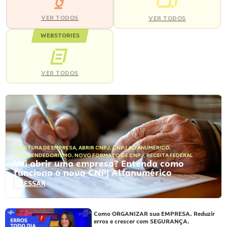
VER TODOS
VER TODOS
WEBSTORIES
VER TODOS
ABERTURA DE EMPRESA
,
ABRIR CNPJ
,
CNPJ ALFANUMÉRICO
,
EMPREENDEDORISMO
,
NOVO FORMATO DE CNPJ
,
RECEITA FEDERAL
Vai abrir uma empresa? Entenda como
funciona o novo CNPJ Alfanumérico
ACESSAR
Como ORGANIZAR sua EMPRESA. Reduzir
erros e crescer com SEGURANÇA.