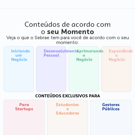
Conteúdos de acordo com
o
seu Momento
Veja o que o Sebrae tem para você de acordo com o seu
momento:
Iniciando
Desenvolvimento
Aprimorando
Expandindo
um
Pessoal
o
o
Negócio
Negócio
Negócio
CONTEÚDOS EXCLUSIVOS PARA
Para
Estudantes
Gestores
Startups
e
Públicos
Educadores