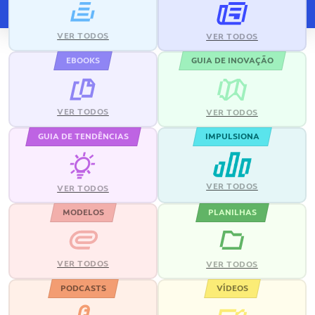
VER TODOS
VER TODOS
EBOOKS
GUIA DE INOVAÇÃO
VER TODOS
VER TODOS
GUIA DE TENDÊNCIAS
IMPULSIONA
VER TODOS
VER TODOS
MODELOS
PLANILHAS
VER TODOS
VER TODOS
PODCASTS
VÍDEOS