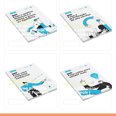
GESTÃO FINANCEIRA
Faça a análise
GESTÃO FINANCEIRA
financeira e atinja o
Faça a precificação do
ponto de equilíbrio |
seu serviço | Prompts
Prompts ChatGPT
ChatGPT
ACESSAR
ACESSAR
NEGÓCIOS
,
PROCESSOS
EMPRESARIAIS
NEGÓCIOS
,
VENDAS
Faça uma proposta
Faça ações para
comercial | Prompts
vender mais |
ChatGPT
Prompts ChatGPT
ACESSAR
ACESSAR