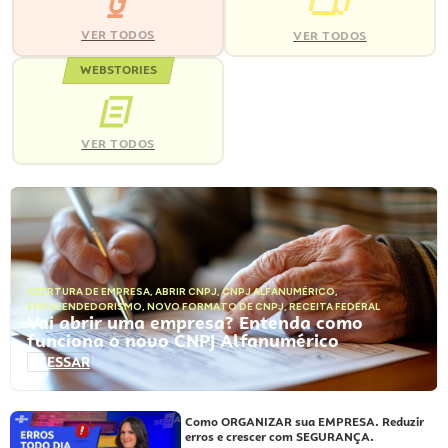
VER TODOS
VER TODOS
WEBSTORIES
VER TODOS
ABERTURA DE EMPRESA
,
ABRIR CNPJ
,
CNPJ ALFANUMÉRICO
,
EMPREENDEDORISMO
,
NOVO FORMATO DE CNPJ
,
RECEITA FEDERAL
Vai abrir uma empresa? Entenda como
funciona o novo CNPJ Alfanumérico
ACESSAR
Como ORGANIZAR sua EMPRESA. Reduzir
erros e crescer com SEGURANÇA.