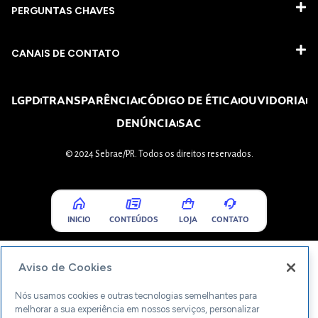
PERGUNTAS CHAVES​
CANAIS DE CONTATO
LGPD
TRANSPARÊNCIA
CÓDIGO DE ÉTICA
OUVIDORIA
DENÚNCIA
SAC
© 2024 Sebrae/PR. Todos os direitos reservados.
INICIO
CONTEÚDOS
LOJA
CONTATO
Aviso de Cookies
Nós usamos cookies e outras tecnologias semelhantes para
melhorar a sua experiência em nossos serviços, personalizar