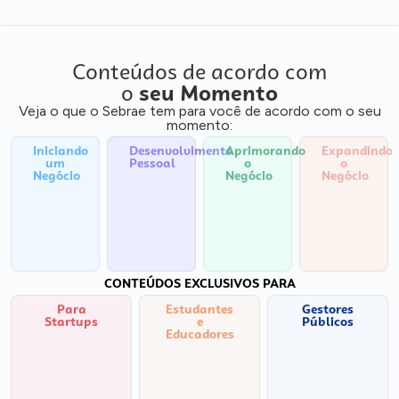
Conteúdos de acordo com
o
seu Momento
Veja o que o Sebrae tem para você de acordo com o seu
momento:
Iniciando
Desenvolvimento
Aprimorando
Expandindo
um
Pessoal
o
o
Negócio
Negócio
Negócio
CONTEÚDOS EXCLUSIVOS PARA
Para
Estudantes
Gestores
Startups
e
Públicos
Educadores