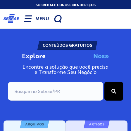
SOBRE
FALE CONOSCO
ENDEREÇOS
MENU
CONTEÚDOS GRATUITOS
Explore
N
o
s
s
o
s
I
n
f
o
Encontre a solução que você precisa
e Transforme Seu Negócio
ARQUIVOS
ARTIGOS