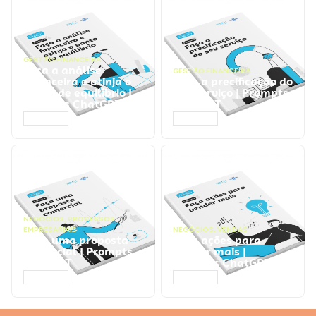
GESTÃO FINANCEIRA
Faça a análise
GESTÃO FINANCEIRA
financeira e atinja o
Faça a precificação do
ponto de equilíbrio |
seu serviço | Prompts
Prompts ChatGPT
ChatGPT
ACESSAR
ACESSAR
NEGÓCIOS
,
PROCESSOS
EMPRESARIAIS
NEGÓCIOS
,
VENDAS
Faça uma proposta
Faça ações para
comercial | Prompts
vender mais |
ChatGPT
Prompts ChatGPT
ACESSAR
ACESSAR