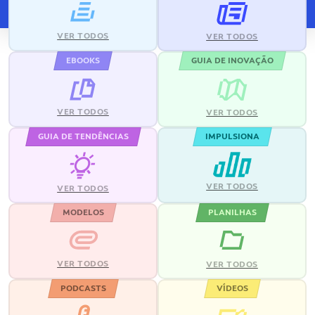
VER TODOS
VER TODOS
EBOOKS
GUIA DE INOVAÇÃO
VER TODOS
VER TODOS
GUIA DE TENDÊNCIAS
IMPULSIONA
VER TODOS
VER TODOS
MODELOS
PLANILHAS
VER TODOS
VER TODOS
PODCASTS
VÍDEOS