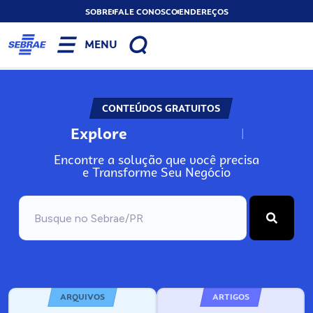
SOBRE
FALE CONOSCO
ENDEREÇOS
MENU
CONTEÚDOS GRATUITOS
Explore
N
o
s
s
o
s
A
Encontre a solução que você precisa
e Transforme Seu Negócio
ARQUIVOS
ARTIGOS