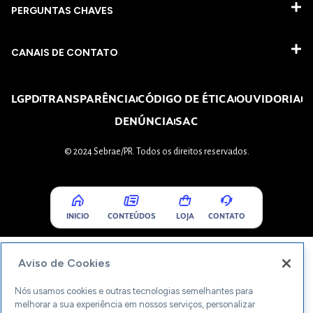
PERGUNTAS CHAVES​
CANAIS DE CONTATO
LGPD
TRANSPARÊNCIA
CÓDIGO DE ÉTICA
OUVIDORIA
DENÚNCIA
SAC
© 2024 Sebrae/PR. Todos os direitos reservados.
INICIO
CONTEÚDOS
LOJA
CONTATO
Aviso de Cookies
Nós usamos cookies e outras tecnologias semelhantes para
melhorar a sua experiência em nossos serviços, personalizar