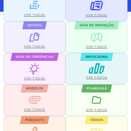
VER TODOS
VER TODOS
EBOOKS
GUIA DE INOVAÇÃO
VER TODOS
VER TODOS
GUIA DE TENDÊNCIAS
IMPULSIONA
VER TODOS
VER TODOS
MODELOS
PLANILHAS
VER TODOS
VER TODOS
PODCASTS
VÍDEOS