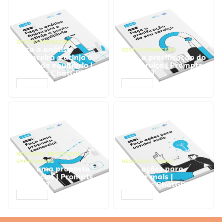
GESTÃO FINANCEIRA
Faça a análise
GESTÃO FINANCEIRA
financeira e atinja o
Faça a precificação do
ponto de equilíbrio |
seu serviço | Prompts
Prompts ChatGPT
ChatGPT
ACESSAR
ACESSAR
NEGÓCIOS
,
PROCESSOS
EMPRESARIAIS
NEGÓCIOS
,
VENDAS
Faça uma proposta
Faça ações para
comercial | Prompts
vender mais |
ChatGPT
Prompts ChatGPT
ACESSAR
ACESSAR