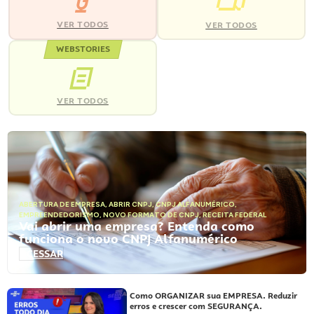
VER TODOS
VER TODOS
WEBSTORIES
VER TODOS
ABERTURA DE EMPRESA
,
ABRIR CNPJ
,
CNPJ ALFANUMÉRICO
,
EMPREENDEDORISMO
,
NOVO FORMATO DE CNPJ
,
RECEITA FEDERAL
Vai abrir uma empresa? Entenda como
funciona o novo CNPJ Alfanumérico
ACESSAR
Como ORGANIZAR sua EMPRESA. Reduzir
erros e crescer com SEGURANÇA.