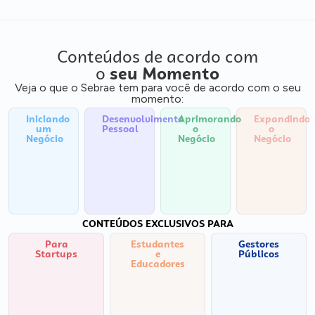
Conteúdos de acordo com
o
seu Momento
Veja o que o Sebrae tem para você de acordo com o seu
momento:
Iniciando
Desenvolvimento
Aprimorando
Expandindo
um
Pessoal
o
o
Negócio
Negócio
Negócio
CONTEÚDOS EXCLUSIVOS PARA
Para
Estudantes
Gestores
Startups
e
Públicos
Educadores