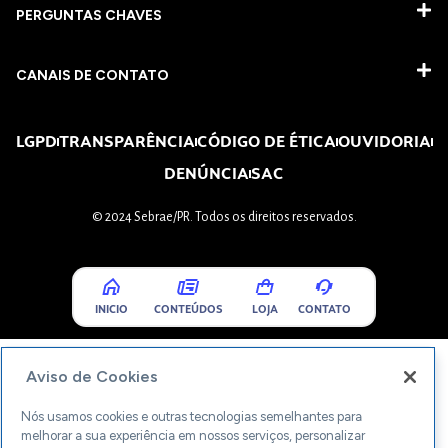
PERGUNTAS CHAVES​
CANAIS DE CONTATO
LGPD
TRANSPARÊNCIA
CÓDIGO DE ÉTICA
OUVIDORIA
DENÚNCIA
SAC
© 2024 Sebrae/PR. Todos os direitos reservados.
INICIO
CONTEÚDOS
LOJA
CONTATO
Aviso de Cookies
Nós usamos cookies e outras tecnologias semelhantes para
melhorar a sua experiência em nossos serviços, personalizar