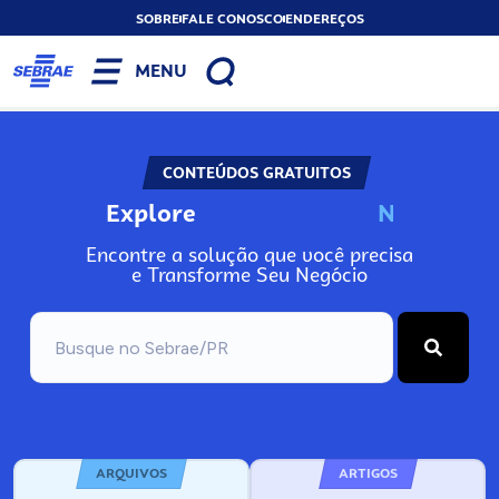
SOBRE
FALE CONOSCO
ENDEREÇOS
MENU
CONTEÚDOS GRATUITOS
Explore
N
o
s
s
o
s
A
Encontre a solução que você precisa
e Transforme Seu Negócio
ARQUIVOS
ARTIGOS