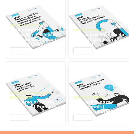
GESTÃO FINANCEIRA
Faça a análise
GESTÃO FINANCEIRA
financeira e atinja o
Faça a precificação do
ponto de equilíbrio |
seu serviço | Prompts
Prompts ChatGPT
ChatGPT
ACESSAR
ACESSAR
NEGÓCIOS
,
PROCESSOS
EMPRESARIAIS
NEGÓCIOS
,
VENDAS
Faça uma proposta
Faça ações para
comercial | Prompts
vender mais |
ChatGPT
Prompts ChatGPT
ACESSAR
ACESSAR