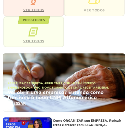
VER TODOS
VER TODOS
WEBSTORIES
VER TODOS
ABERTURA DE EMPRESA
,
ABRIR CNPJ
,
CNPJ ALFANUMÉRICO
,
EMPREENDEDORISMO
,
NOVO FORMATO DE CNPJ
,
RECEITA FEDERAL
Vai abrir uma empresa? Entenda como
funciona o novo CNPJ Alfanumérico
ACESSAR
Como ORGANIZAR sua EMPRESA. Reduzir
erros e crescer com SEGURANÇA.