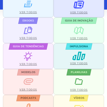
VER TODOS
VER TODOS
EBOOKS
GUIA DE INOVAÇÃO
VER TODOS
VER TODOS
GUIA DE TENDÊNCIAS
IMPULSIONA
VER TODOS
VER TODOS
MODELOS
PLANILHAS
VER TODOS
VER TODOS
PODCASTS
VÍDEOS