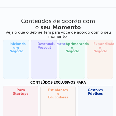
Conteúdos de acordo com
o
seu Momento
Veja o que o Sebrae tem para você de acordo com o seu
momento:
Iniciando
Desenvolvimento
Aprimorando
Expandindo
um
Pessoal
o
o
Negócio
Negócio
Negócio
CONTEÚDOS EXCLUSIVOS PARA
Para
Estudantes
Gestores
Startups
e
Públicos
Educadores