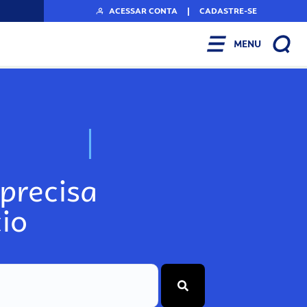
ACESSAR CONTA
|
CADASTRE-SE
MENU
N
o
s
s
o
s
A
r
precisa
io