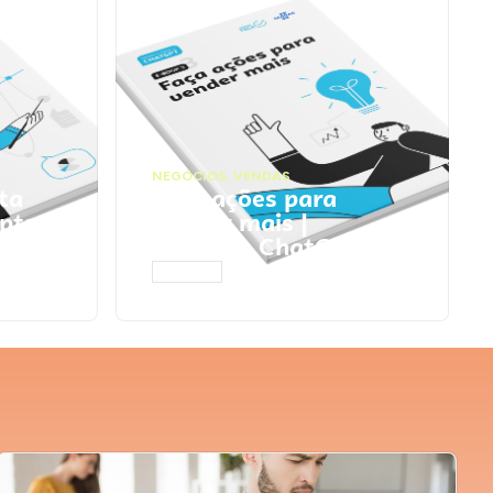
NEGÓCIOS
,
VENDAS
ta
Faça ações para
pts
vender mais |
Prompts ChatGPT
ACESSAR