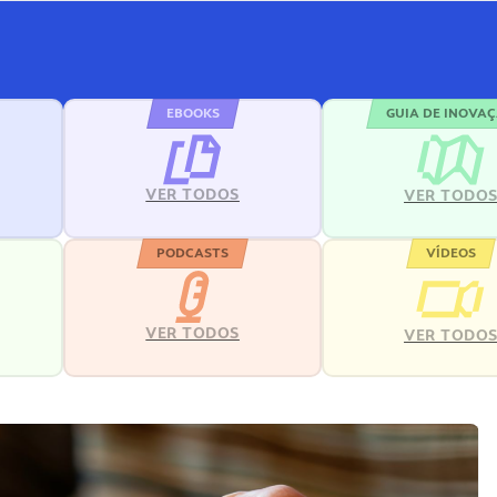
EBOOKS
GUIA DE INOVA
VER TODOS
VER TODO
PODCASTS
VÍDEOS
VER TODOS
VER TODO