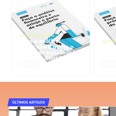
GESTÃO FINANCEIRA
Faça a análise
GESTÃO
financeira e atinja o
Faça
ponto de equilíbrio |
seu 
Prompts ChatGPT
Cha
ACESSAR
ACESS
ÚLTIMOS ARTIGOS