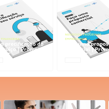
NEGÓCIOS
,
PROCESSOS
 FINANCEIRA
EMPRESARIAIS
 a precificação do
Faça uma propos
serviço | Prompts
comercial | Prom
tGPT
ChatGPT
AR
ACESSAR