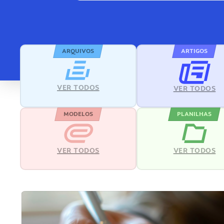
ARQUIVOS
ARTIGOS
VER TODOS
VER TODOS
MODELOS
PLANILHAS
VER TODOS
VER TODOS