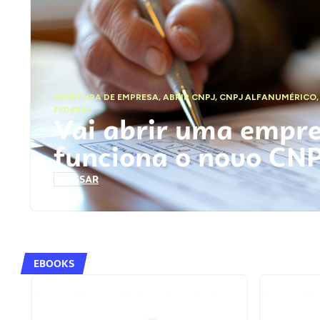
ABERTURA DE EMPRESA
,
ABRIR CNPJ
,
CNPJ ALFANUMÉRICO
FEDERAL
Vai abrir uma empr
funciona o novo CN
ACESSAR
EBOOKS