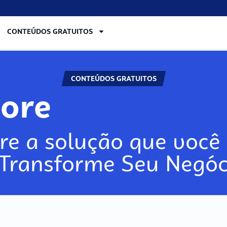
CONTEÚDOS GRATUITOS
CONTEÚDOS GRATUITOS
lore
re a solução que você 
 Transforme Seu Negóc