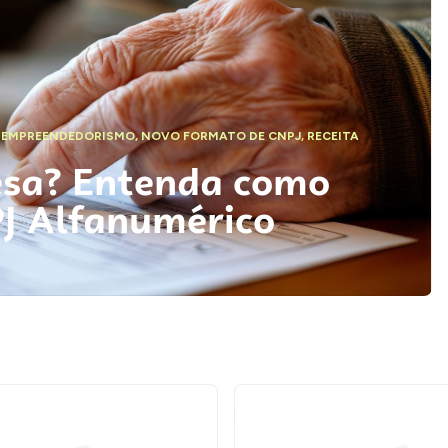
,
EMPREENDEDORISMO
,
NOVO FORMATO DE CNPJ
,
RECEITA
esa? Entenda como
PJ Alfanumérico