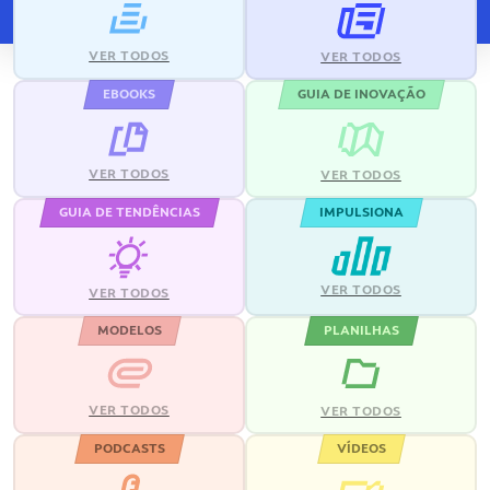
VER TODOS
VER TODOS
EBOOKS
GUIA DE INOVAÇÃO
VER TODOS
VER TODOS
GUIA DE TENDÊNCIAS
IMPULSIONA
VER TODOS
VER TODOS
MODELOS
PLANILHAS
VER TODOS
VER TODOS
PODCASTS
VÍDEOS