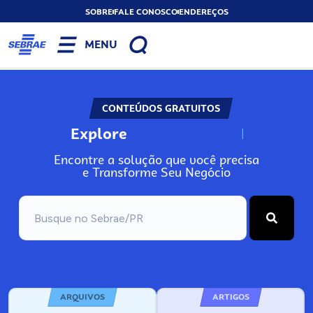
SOBRE
FALE CONOSCO
ENDEREÇOS
MENU
CONTEÚDOS GRATUITOS
Explore
N
o
s
s
o
s
A
Encontre a solução que você precisa
e Transforme Seu Negócio
ARQUIVOS
ARTIGOS