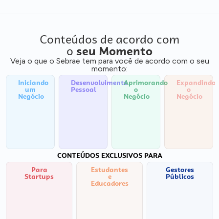
Conteúdos de acordo com
o
seu Momento
Veja o que o Sebrae tem para você de acordo com o seu
momento:
Iniciando
Desenvolvimento
Aprimorando
Expandindo
um
Pessoal
o
o
Negócio
Negócio
Negócio
CONTEÚDOS EXCLUSIVOS PARA
Para
Estudantes
Gestores
Startups
e
Públicos
Educadores