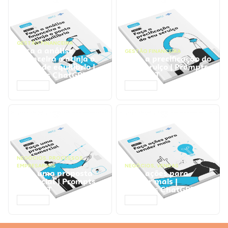
GESTÃO FINANCEIRA
Faça a análise
GESTÃO FINANCEIRA
financeira e atinja o
Faça a precificação do
ponto de equilíbrio |
seu serviço | Prompts
Prompts ChatGPT
ChatGPT
ACESSAR
ACESSAR
NEGÓCIOS
,
PROCESSOS
EMPRESARIAIS
NEGÓCIOS
,
VENDAS
Faça uma proposta
Faça ações para
comercial | Prompts
vender mais |
ChatGPT
Prompts ChatGPT
ACESSAR
ACESSAR