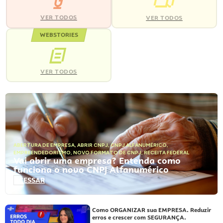
VER TODOS
VER TODOS
WEBSTORIES
VER TODOS
ABERTURA DE EMPRESA
,
ABRIR CNPJ
,
CNPJ ALFANUMÉRICO
,
EMPREENDEDORISMO
,
NOVO FORMATO DE CNPJ
,
RECEITA FEDERAL
Vai abrir uma empresa? Entenda como
funciona o novo CNPJ Alfanumérico
ACESSAR
Como ORGANIZAR sua EMPRESA. Reduzir
erros e crescer com SEGURANÇA.