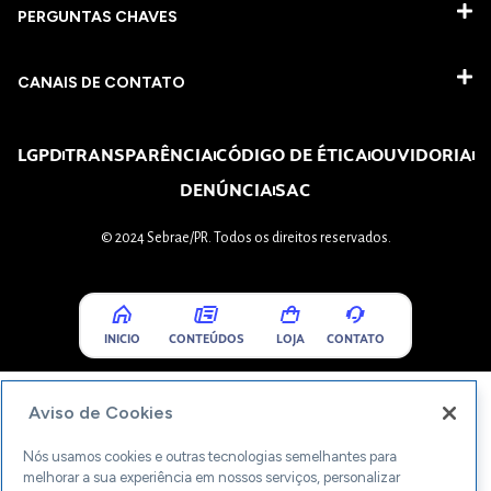
PERGUNTAS CHAVES​
CANAIS DE CONTATO
LGPD
TRANSPARÊNCIA
CÓDIGO DE ÉTICA
OUVIDORIA
DENÚNCIA
SAC
© 2024 Sebrae/PR. Todos os direitos reservados.
INICIO
CONTEÚDOS
LOJA
CONTATO
Aviso de Cookies
Nós usamos cookies e outras tecnologias semelhantes para
melhorar a sua experiência em nossos serviços, personalizar