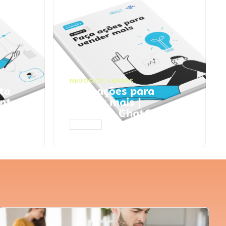
NEGÓCIOS
,
VENDAS
ta
Faça ações para
pts
vender mais |
Prompts ChatGPT
ACESSAR