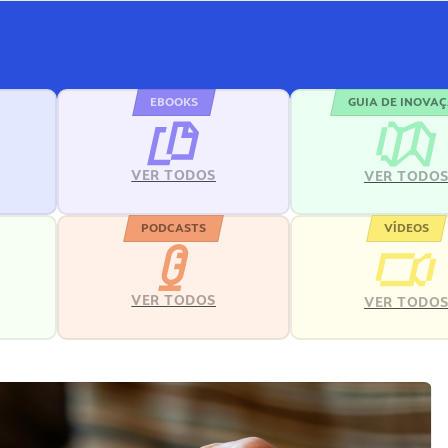
EBOOKS
GUIA DE INOVA
VER TODOS
VER TODO
PODCASTS
VÍDEOS
VER TODOS
VER TODO