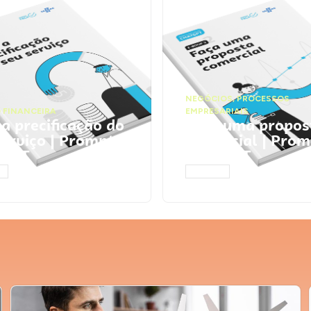
NEGÓCIOS
,
PROCESSOS
 FINANCEIRA
EMPRESARIAIS
 a precificação do
Faça uma propos
serviço | Prompts
comercial | Prom
tGPT
ChatGPT
AR
ACESSAR