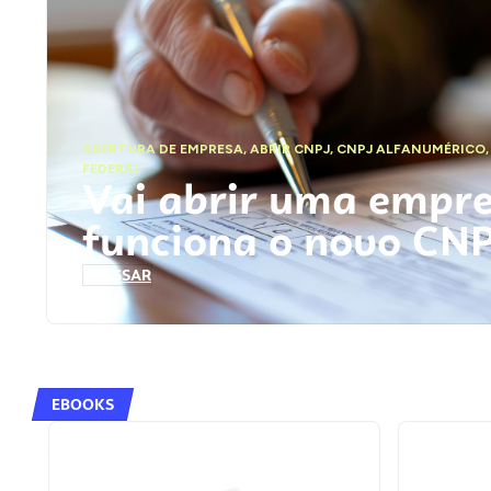
ABERTURA DE EMPRESA
,
ABRIR CNPJ
,
CNPJ ALFANUMÉRICO
FEDERAL
Vai abrir uma empr
funciona o novo CN
ACESSAR
EBOOKS