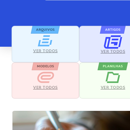
ARQUIVOS
ARTIGOS
VER TODOS
VER TODOS
MODELOS
PLANILHAS
VER TODOS
VER TODOS