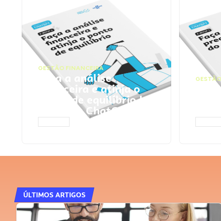
GESTÃO FINANCEIRA
Faça a análise
GESTÃO
financeira e atinja o
Faça
ponto de equilíbrio |
seu 
Prompts ChatGPT
Cha
ACESSAR
ACESS
ÚLTIMOS ARTIGOS