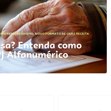
,
EMPREENDEDORISMO
,
NOVO FORMATO DE CNPJ
,
RECEITA
esa? Entenda como
PJ Alfanumérico