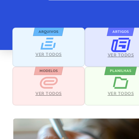
ARQUIVOS
ARTIGOS
VER TODOS
VER TODOS
MODELOS
PLANILHAS
VER TODOS
VER TODOS