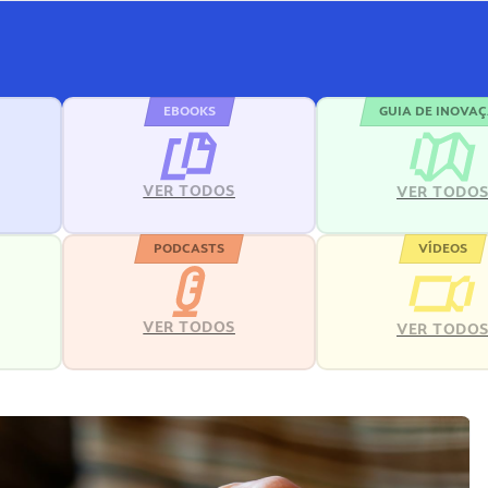
EBOOKS
GUIA DE INOVA
VER TODOS
VER TODO
PODCASTS
VÍDEOS
VER TODOS
VER TODO