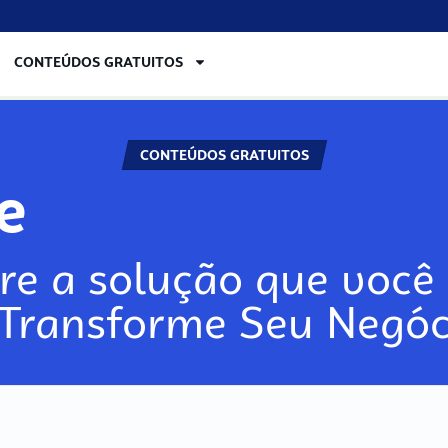
CONTEÚDOS GRATUITOS
CONTEÚDOS GRATUITOS
lore
re a solução que você 
 Transforme Seu Negóc