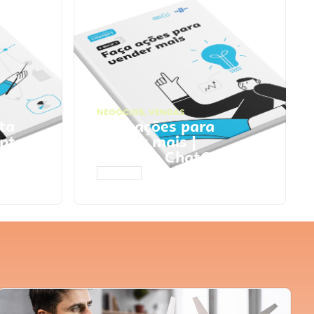
NEGÓCIOS
,
VENDAS
ta
Faça ações para
pts
vender mais |
Prompts ChatGPT
ACESSAR