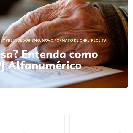
,
EMPREENDEDORISMO
,
NOVO FORMATO DE CNPJ
,
RECEITA
esa? Entenda como
PJ Alfanumérico