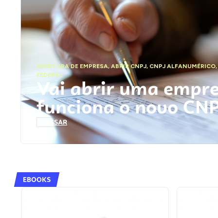
ABERTURA DE EMPRESA
,
ABRIR CNPJ
,
CNPJ ALFANUMÉRICO
FEDERAL
Vai abrir uma empr
funciona o novo CN
ACESSAR
EBOOKS