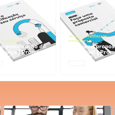
NEGÓCIOS
,
PROCESSOS
 FINANCEIRA
EMPRESARIAIS
 a precificação do
Faça uma propos
serviço | Prompts
comercial | Prom
tGPT
ChatGPT
AR
ACESSAR