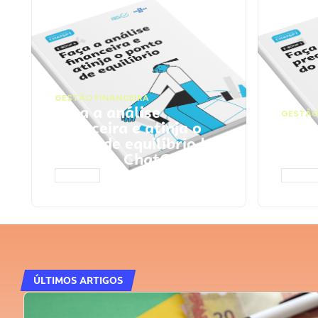
GESTÃO FINANCEIRA
Faça a análise
GESTÃO
financeira e atinja o
Faça
ponto de equilíbrio |
seu 
Prompts ChatGPT
Cha
ACESSAR
ACESS
ÚLTIMOS ARTIGOS