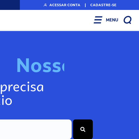
ACESSAR CONTA
|
CADASTRE-SE
MENU
N
o
s
s
o
s
A
r
precisa
io